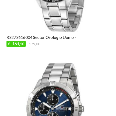
R3273616004 Sector Orologio Uomo -
161
€
179,00
,10