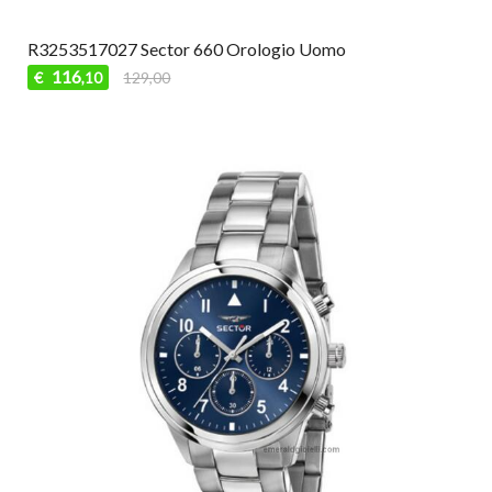
R3253517027 Sector 660 Orologio Uomo
116
€
129,00
,10