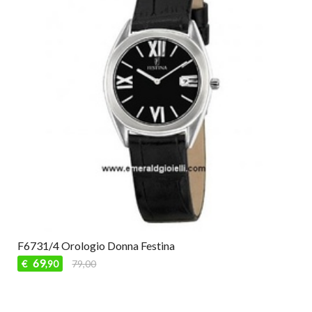
F6731/4 Orologio Donna Festina
69
€
79,00
,90