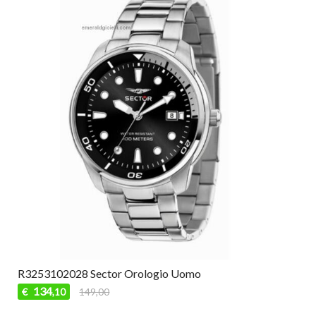
R3253102028 Sector Orologio Uomo
134
€
149,00
,10