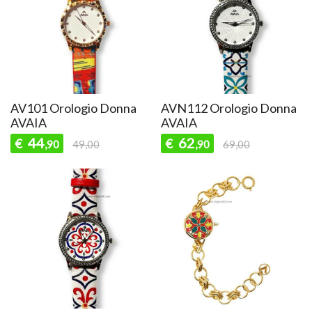
AV101 Orologio Donna
AVN112 Orologio Donna
AVAIA
AVAIA
44
62
€
€
,90
49,00
,90
69,00