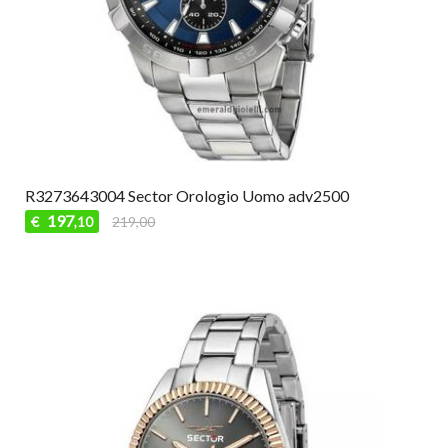
R3273643004 Sector Orologio Uomo adv2500
197
€
219,00
,10