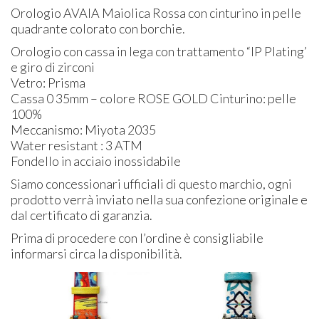
Orologio
AVAIA
Maiolica Rossa con cinturino in pelle
quadrante colorato con borchie.
Orologio con cassa in lega con trattamento “IP Plating’
e giro di zirconi
Vetro: Prisma
Cassa 0 35mm – colore
ROSE
GOLD
Cinturino: pelle
100%
Meccanismo: Miyota 2035
Water resistant : 3
ATM
Fondello in acciaio inossidabile
Siamo concessionari ufficiali di questo marchio, ogni
prodotto verrà inviato nella sua confezione originale e
dal certificato di garanzia.
Prima di procedere con l’ordine è consigliabile
informarsi circa la disponibilità.