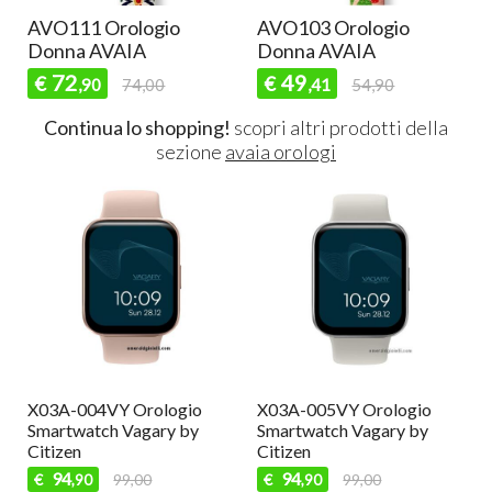
logio
AVO103 Orologio
AVO107 Orolog
IA
Donna AVAIA
Donna AVAIA
49
49
€
€
74,00
,41
54,90
,41
54,9
Continua lo shopping!
scopri altri prodotti della
sezione
avaia orologi
io
X03A-002VY Orologio
SWLJ005 Orologio
by
Smartwatch Vagary by
Smartwatch donna Liu jo
Citizen
79
€
89,00
,90
94
€
99,00
,90