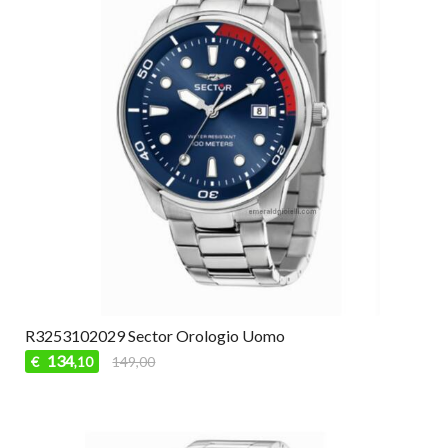
R3253102029 Sector Orologio Uomo
134
€
149,00
,10