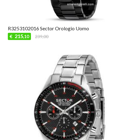
R3253102016 Sector Orologio Uomo
215
€
239,00
,10