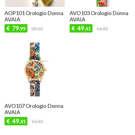
AOP101 Orologio Donna
AVO103 Orologio Donna
AVAIA
AVAIA
79
49
€
€
,99
89,00
,41
54,90
AVO107 Orologio Donna
AVAIA
49
€
,41
54,90