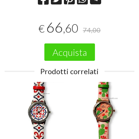
66
,60
€
74,00
Acquista
Prodotti correlati