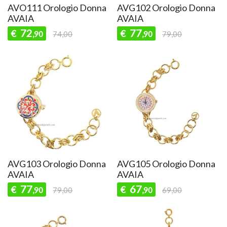
AVO111 Orologio Donna
AVG102 Orologio Donna
AVAIA
AVAIA
72
77
€
€
,90
74,00
,90
79,00
AVG103 Orologio Donna
AVG105 Orologio Donna
AVAIA
AVAIA
77
67
€
€
,90
79,00
,90
69,00