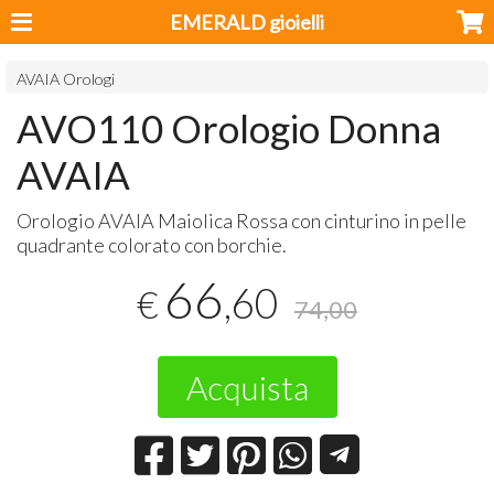
EMERALD gioielli
AVAIA Orologi
AVO110 Orologio Donna
AVAIA
Orologio
AVAIA
Maiolica Rossa con cinturino in pelle
quadrante colorato con borchie.
66
,60
€
74,00
Acquista