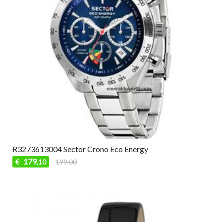
R3273613004 Sector Crono Eco Energy
179
€
199,00
,10