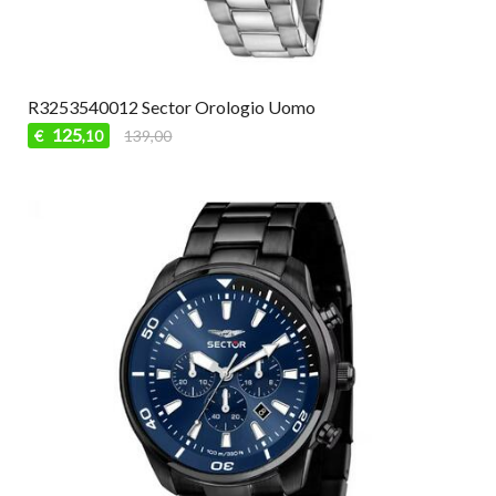
R3253540012 Sector Orologio Uomo
125
€
139,00
,10