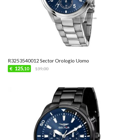
R3253540012 Sector Orologio Uomo
125
€
139,00
,10