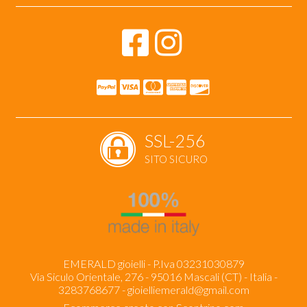
SSL-256
SITO SICURO
EMERALD gioielli - P.Iva 03231030879
Via Siculo Orientale, 276 - 95016 Mascali (CT) - Italia -
3283768677 -
gioielliemerald@gmail.com