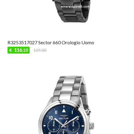
R3253517027 Sector 660 Orologio Uomo
116
€
129,00
,10