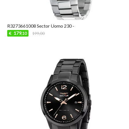
R3273661008 Sector Uomo 230 -
179
€
199,00
,10