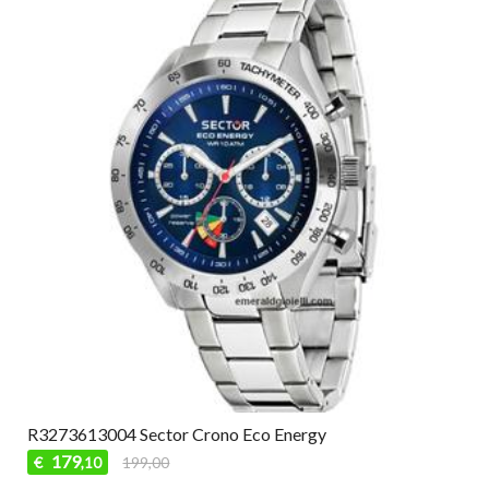
R3273613004 Sector Crono Eco Energy
179
€
199,00
,10