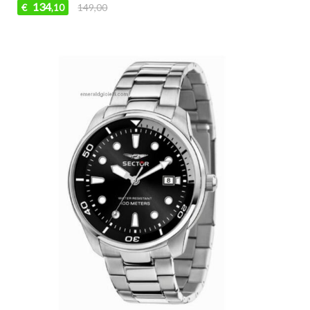
134
€
149,00
,10