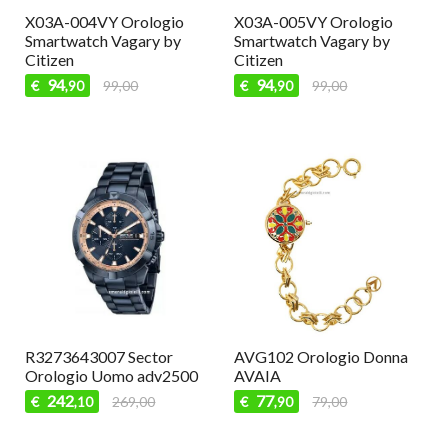
Orologio
X03A-005VY Orologio
X03A-002VY Oro
Vagary by
Smartwatch Vagary by
Smartwatch Vaga
Citizen
Citizen
94
94
,00
€
99,00
€
99,00
,90
,90
R3273643007 Sector
AVG102 Orologio Donna
Orologio Uomo adv2500
AVAIA
242
77
€
269,00
€
79,00
,10
,90