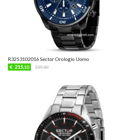
R3253102016 Sector Orologio Uomo
215
€
239,00
,10