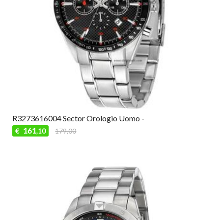
R3273616004 Sector Orologio Uomo -
161
€
179,00
,10