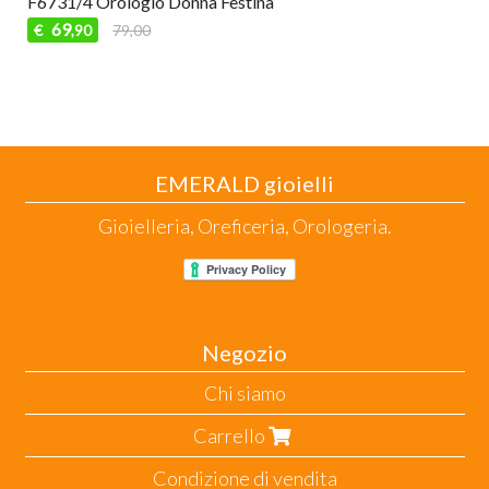
F6731/4 Orologio Donna Festina
69
€
79,00
,90
EMERALD gioielli
Gioielleria, Oreficeria, Orologeria.
Negozio
Chi siamo
Carrello
Condizione di vendita