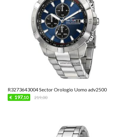
R3273643004 Sector Orologio Uomo adv2500
197
€
219,00
,10