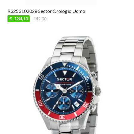
R3253102028 Sector Orologio Uomo
134
€
149,00
,10