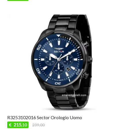
R3253102016 Sector Orologio Uomo
215
€
239,00
,10