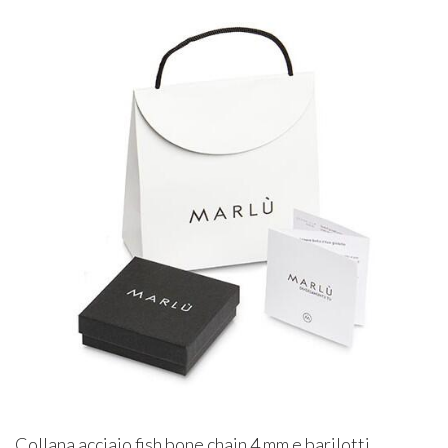
Collana acciaio fish bone chain 4 mm e barilotti.