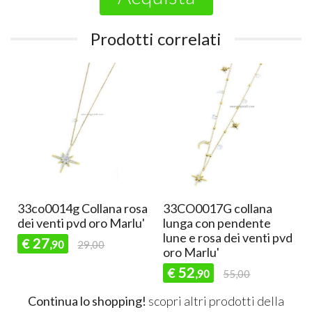
Prodotti correlati
na
33co0014 Collana rosa
33co0015 Collana ros
te
dei venti Marlu'
dei venti Marlu'
nti pvd
27
19
€
€
,90
29,00
,00
Continua lo shopping!
scopri altri prodotti della