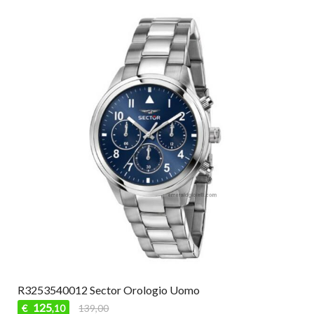
R3253540012 Sector Orologio Uomo
125
€
139,00
,10