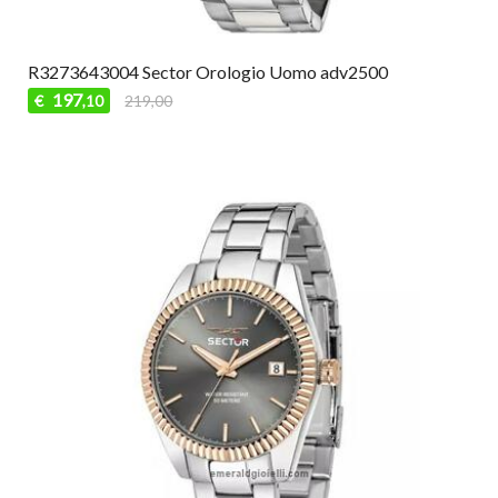
R3273643004 Sector Orologio Uomo adv2500
197
€
219,00
,10