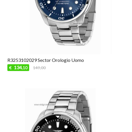
R3253102029 Sector Orologio Uomo
134
€
149,00
,10