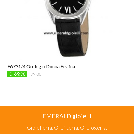
F6731/4 Orologio Donna Festina
69
€
79,00
,90
EMERALD gioielli
Gioielleria, Oreficeria, Orologeria.