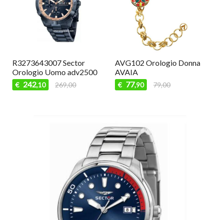
AV101 Orologio Donna
AVN112 Orologio Donna
AVAIA
AVAIA
44
62
€
49,00
€
69,00
,90
,90