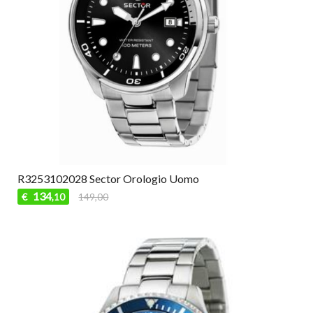
R3253102028 Sector Orologio Uomo
134
€
149,00
,10