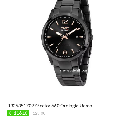
R3253517027 Sector 660 Orologio Uomo
116
€
129,00
,10