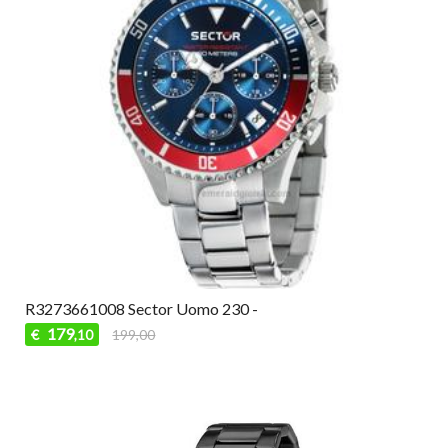
R3273661008 Sector Uomo 230 -
179
€
199,00
,10