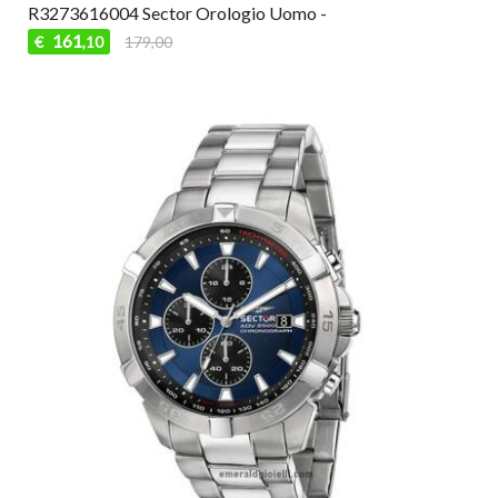
R3273616004 Sector Orologio Uomo -
161
€
179,00
,10