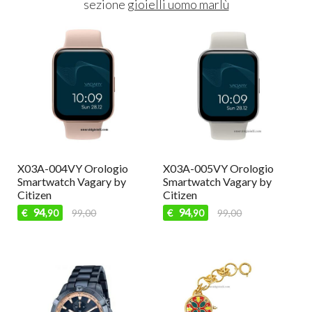
sezione
gioielli uomo marlù
X03A-002VY Orologio
SWLJ005 Orologio
Smartwatch Vagary by
Smartwatch donna Liu jo
Citizen
79
€
89,00
,90
94
€
99,00
,90