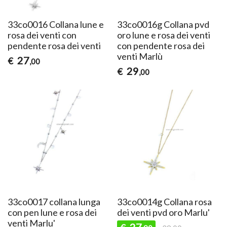
33co0016 Collana lune e
33co0016g Collana pvd
rosa dei venti con
oro lune e rosa dei venti
pendente rosa dei venti
con pendente rosa dei
venti Marlù
27
€
,00
29
€
,00
33co0017 collana lunga
33co0014g Collana rosa
con pen lune e rosa dei
dei venti pvd oro Marlu'
venti Marlu'