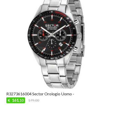
R3273616004 Sector Orologio Uomo -
161
€
179,00
,10