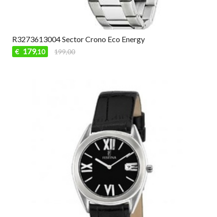
R3273613004 Sector Crono Eco Energy
179
€
199,00
,10