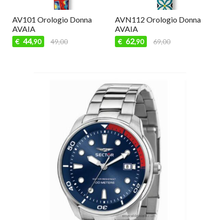
AV101 Orologio Donna
AVN112 Orologio Donna
AVAIA
AVAIA
44
62
€
49,00
€
69,00
,90
,90