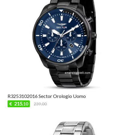
R3253102016 Sector Orologio Uomo
215
€
239,00
,10