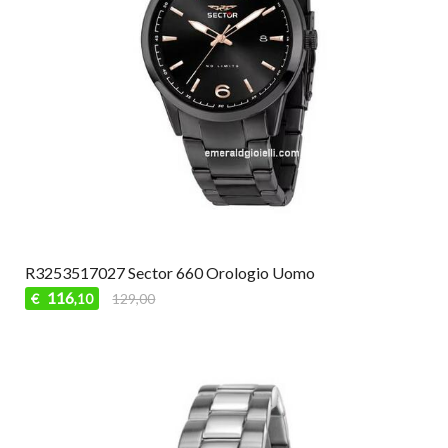
R3253517027 Sector 660 Orologio Uomo
116
€
129,00
,10