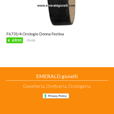
F6731/4 Orologio Donna Festina
69
€
79,00
,90
EMERALD gioielli
Gioielleria, Oreficeria, Orologeria.