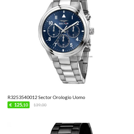
R3253540012 Sector Orologio Uomo
125
€
139,00
,10