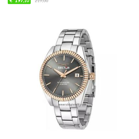
197
€
219,00
,10