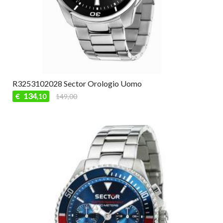
R3253102028 Sector Orologio Uomo
134
€
149,00
,10