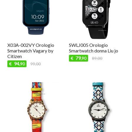
X03A-002VY Orologio
SWLJ005 Orologio
Smartwatch Vagary by
Smartwatch donna Liu jo
Citizen
79
€
89,00
,90
94
€
99,00
,90