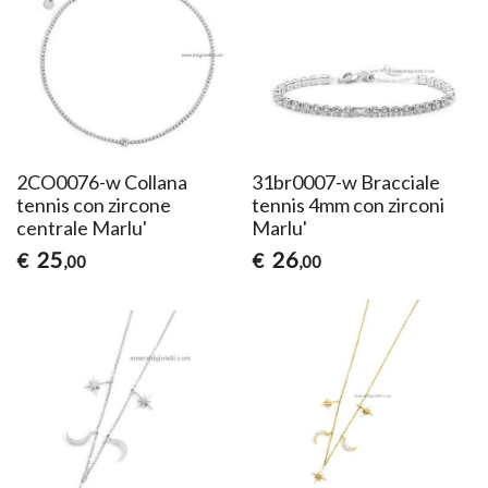
2CO0076-w Collana
31br0007-w Bracciale
tennis con zircone
tennis 4mm con zirconi
centrale Marlu'
Marlu'
25
26
€
€
,00
,00