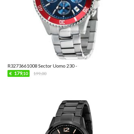
R3273661008 Sector Uomo 230 -
179
€
199,00
,10