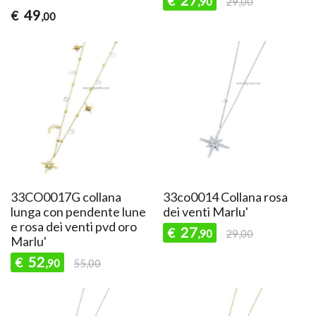
27
€
,90
29,00
49
€
,00
33CO0017G collana
33co0014 Collana rosa
lunga con pendente lune
dei venti Marlu'
e rosa dei venti pvd oro
27
€
,90
29,00
Marlu'
52
€
,90
55,00