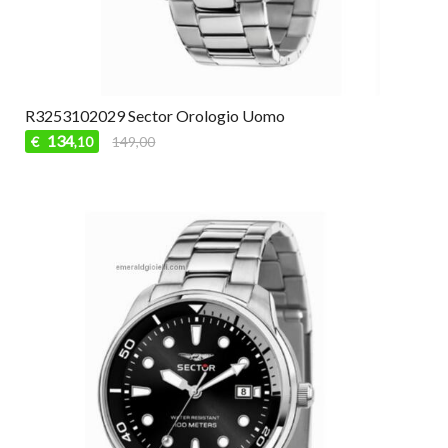
R3253102029 Sector Orologio Uomo
134
€
149,00
,10