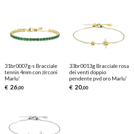
31br0007g-s Bracciale
33br0013g Bracciale rosa
tennis 4mm con zirconi
dei venti doppio
Marlu'
pendente pvd oro Marlu'
26
20
€
€
,00
,00