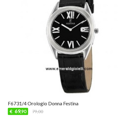
F6731/4 Orologio Donna Festina
69
€
79,00
,90