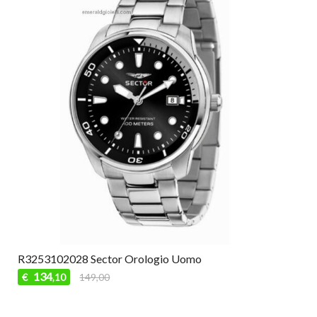
R3253102028 Sector Orologio Uomo
134
€
149,00
,10