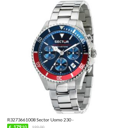
R3273661008 Sector Uomo 230 -
179
€
199,00
,10