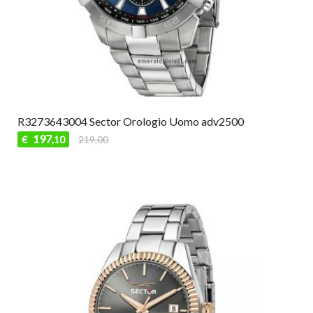
R3273643004 Sector Orologio Uomo adv2500
197
€
219,00
,10