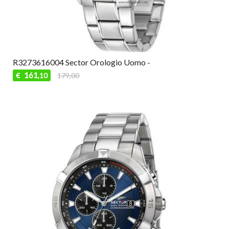
R3273616004 Sector Orologio Uomo -
161
€
179,00
,10