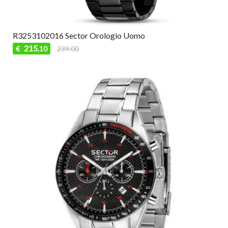
R3253102016 Sector Orologio Uomo
215
€
239,00
,10