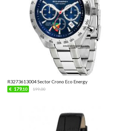
R3273613004 Sector Crono Eco Energy
179
€
199,00
,10