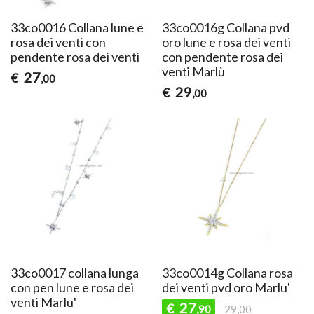
33co0016 Collana lune e
33co0016g Collana pvd
rosa dei venti con
oro lune e rosa dei venti
pendente rosa dei venti
con pendente rosa dei
venti Marlù
27
€
,00
29
€
,00
33co0017 collana lunga
33co0014g Collana rosa
con pen lune e rosa dei
dei venti pvd oro Marlu'
venti Marlu'
27
€
,90
29,00