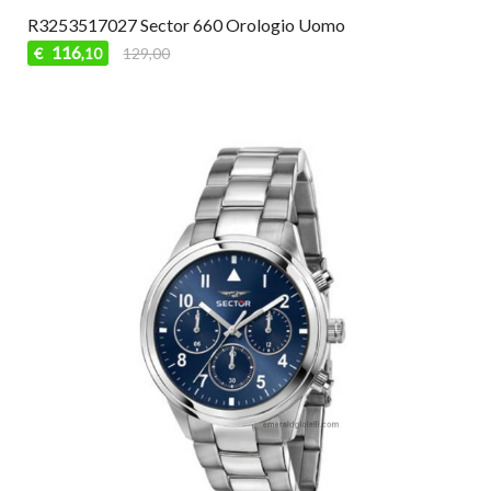
R3253517027 Sector 660 Orologio Uomo
116
€
129,00
,10