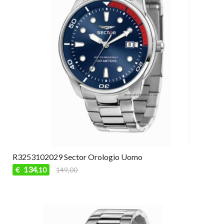
R3253102029 Sector Orologio Uomo
134
€
149,00
,10