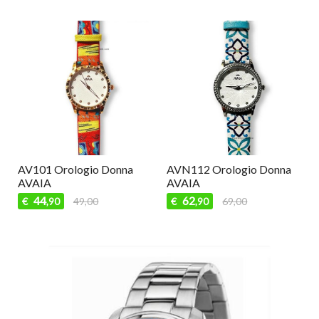
AV101 Orologio Donna
AVN112 Orologio Donna
AVAIA
AVAIA
44
62
€
49,00
€
69,00
,90
,90