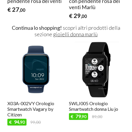
pendente rosa dei venti
con pendente rosa dei
venti Marlù
27
€
,00
29
€
,00
Continua lo shopping!
scopri altri prodotti della
sezione
gioielli donna marlù
X03A-002VY Orologio
SWLJ005 Orologio
Smartwatch Vagary by
Smartwatch donna Liu jo
Citizen
79
€
89,00
,90
94
€
99,00
,90