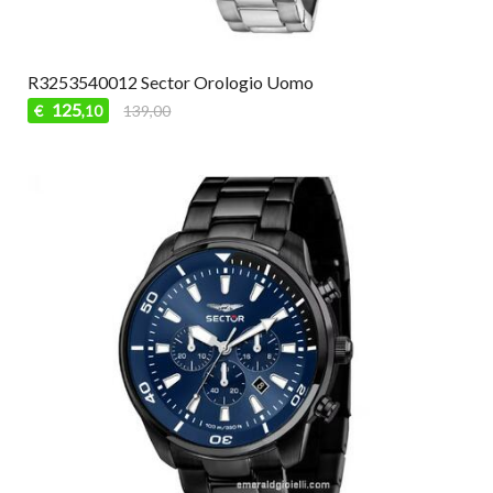
R3253540012 Sector Orologio Uomo
125
€
139,00
,10