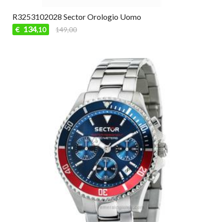
R3253102028 Sector Orologio Uomo
134
€
149,00
,10