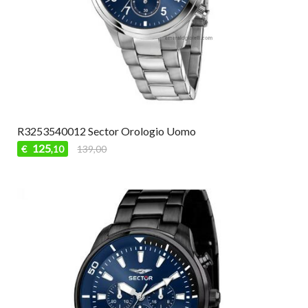
R3253540012 Sector Orologio Uomo
125
€
139,00
,10