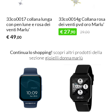
33co0017 collana lunga
33co0014g Collana rosa
i
con pen lune e rosa dei
dei venti pvd oro Marlu'
venti Marlu'
27
€
,90
29,00
49
€
,00
Continua lo shopping!
scopri altri prodotti della
sezione
gioielli donna marlù