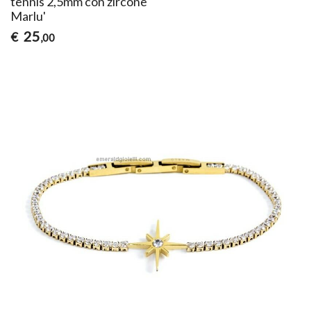
tennis 2,5mm con zircone
Marlu'
25
€
,00