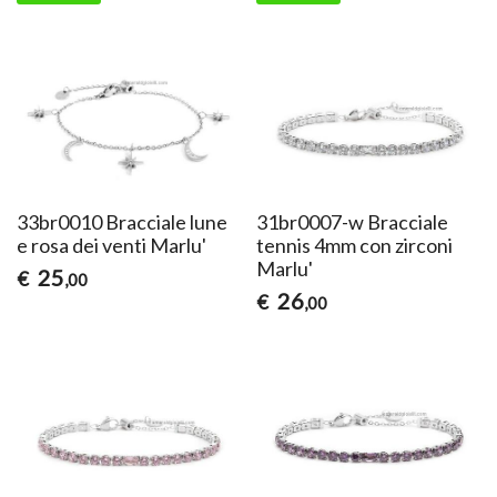
33br0010 Bracciale lune
31br0007-w Bracciale
e rosa dei venti Marlu'
tennis 4mm con zirconi
Marlu'
25
€
,00
26
€
,00