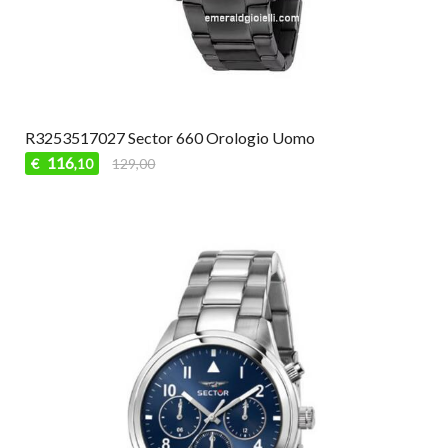
R3253517027 Sector 660 Orologio Uomo
116
€
129,00
,10