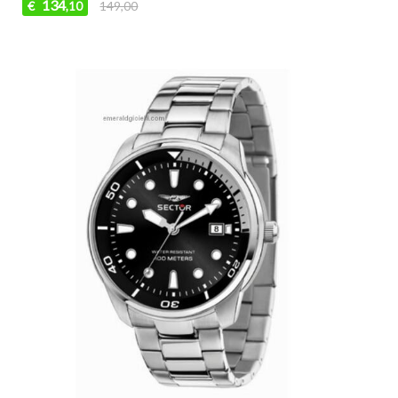
134
€
149,00
,10