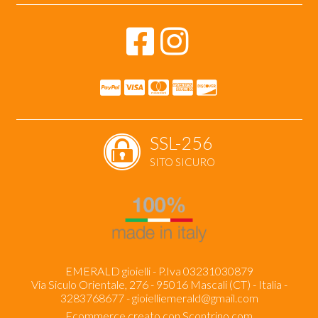
SSL-256
SITO SICURO
EMERALD gioielli - P.Iva 03231030879
Via Siculo Orientale, 276 - 95016 Mascali (CT) - Italia -
3283768677 -
gioielliemerald@gmail.com
Ecommerce creato con
Scontrino.com