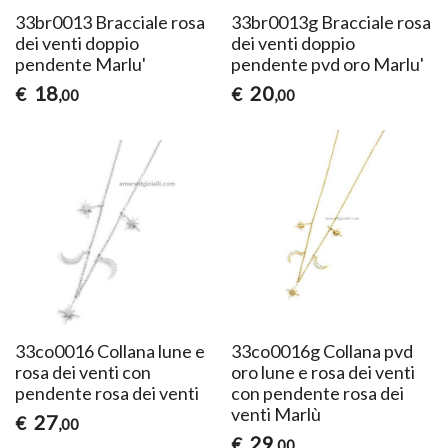
33br0013 Bracciale rosa
33br0013g Bracciale rosa
dei venti doppio
dei venti doppio
pendente Marlu'
pendente pvd oro Marlu'
18
20
€
€
,00
,00
33co0016 Collana lune e
33co0016g Collana pvd
rosa dei venti con
oro lune e rosa dei venti
pendente rosa dei venti
con pendente rosa dei
venti Marlù
27
€
,00
29
€
,00