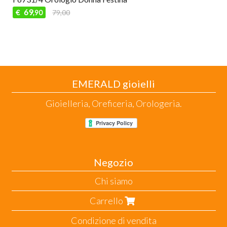
69
€
79,00
,90
EMERALD gioielli
Gioielleria, Oreficeria, Orologeria.
Negozio
Chi siamo
Carrello
Condizione di vendita