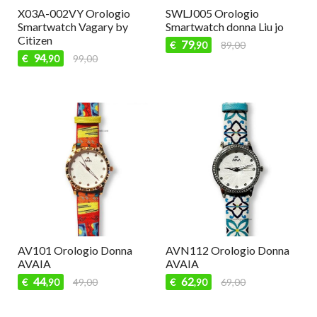
X03A-002VY Orologio
SWLJ005 Orologio
Smartwatch Vagary by
Smartwatch donna Liu jo
Citizen
79
€
89,00
,90
94
€
99,00
,90
AV101 Orologio Donna
AVN112 Orologio Donna
AVAIA
AVAIA
44
62
€
49,00
€
69,00
,90
,90