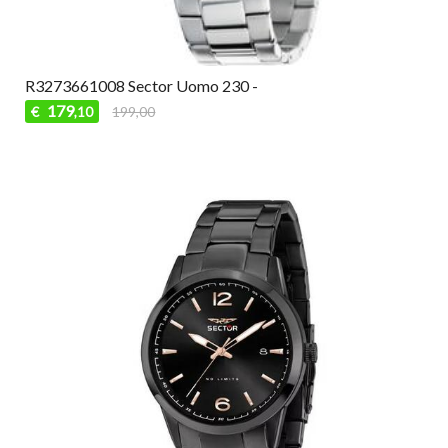
R3273661008 Sector Uomo 230 -
179
€
199,00
,10