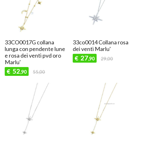
33CO0017G collana
33co0014 Collana rosa
lunga con pendente lune
dei venti Marlu'
e rosa dei venti pvd oro
27
€
,90
29,00
Marlu'
52
€
,90
55,00