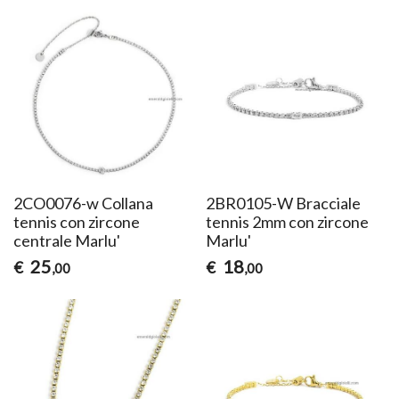
2CO0076-w Collana
2BR0105-W Bracciale
tennis con zircone
tennis 2mm con zircone
centrale Marlu'
Marlu'
25
18
€
€
,00
,00