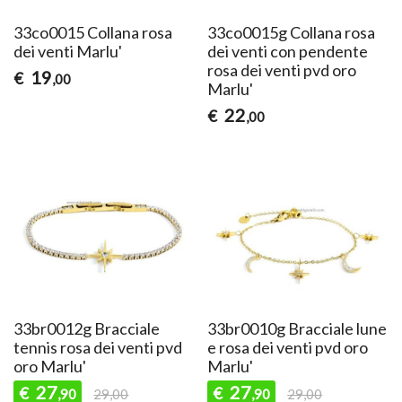
33co0015 Collana rosa
33co0015g Collana rosa
dei venti Marlu'
dei venti con pendente
rosa dei venti pvd oro
19
€
,00
Marlu'
22
€
,00
33br0012g Bracciale
33br0010g Bracciale lune
tennis rosa dei venti pvd
e rosa dei venti pvd oro
oro Marlu'
Marlu'
27
27
€
€
,90
29,00
,90
29,00