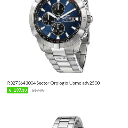
R3273643004 Sector Orologio Uomo adv2500
197
€
219,00
,10