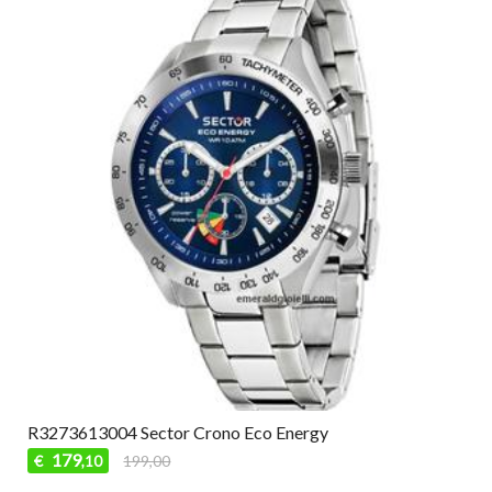
R3273613004 Sector Crono Eco Energy
179
€
199,00
,10