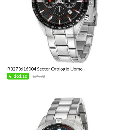
R3273616004 Sector Orologio Uomo -
161
€
179,00
,10