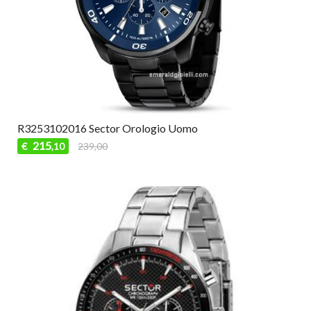
R3253102016 Sector Orologio Uomo
215
€
239,00
,10