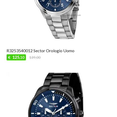
R3253540012 Sector Orologio Uomo
125
€
139,00
,10