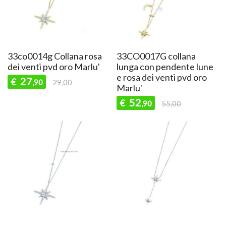
33co0014g Collana rosa
33CO0017G collana
dei venti pvd oro Marlu'
lunga con pendente lune
e rosa dei venti pvd oro
27
€
,90
29,00
Marlu'
52
€
,90
55,00