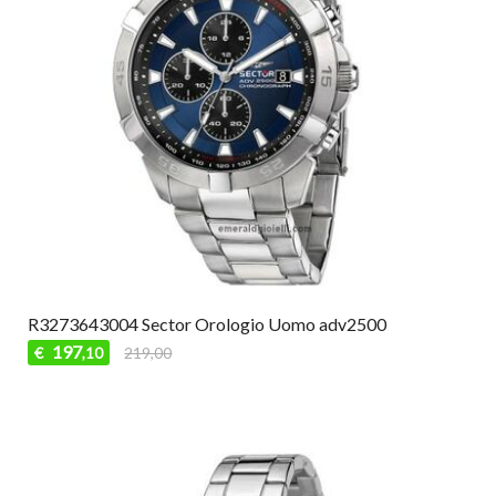
R3273643004 Sector Orologio Uomo adv2500
197
€
219,00
,10