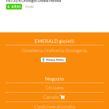
F6731/4 Orologio Donna Festina
69
€
79,00
,90
EMERALD gioielli
Gioielleria, Oreficeria, Orologeria.
Negozio
Chi siamo
Carrello
Condizione di vendita