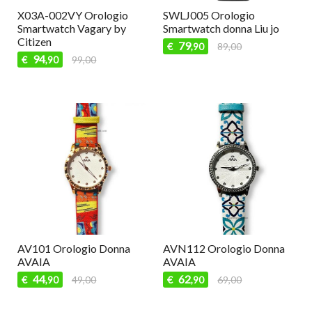
X03A-002VY Orologio
SWLJ005 Orologio
Smartwatch Vagary by
Smartwatch donna Liu jo
Citizen
79
€
89,00
,90
94
€
99,00
,90
AV101 Orologio Donna
AVN112 Orologio Donna
AVAIA
AVAIA
44
62
€
49,00
€
69,00
,90
,90