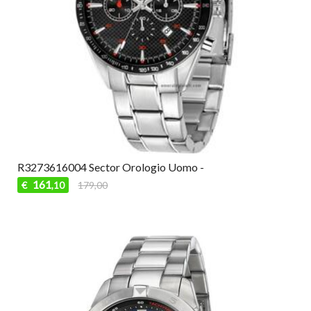
R3273616004 Sector Orologio Uomo -
161
€
179,00
,10