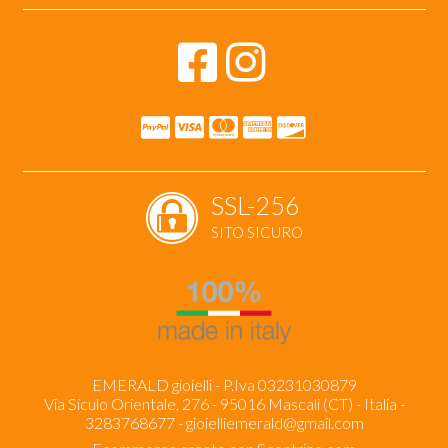
SSL-256
SITO SICURO
EMERALD gioielli - P.Iva 03231030879
Via Siculo Orientale, 276 - 95016 Mascali (CT) - Italia -
3283768677 -
gioielliemerald@gmail.com