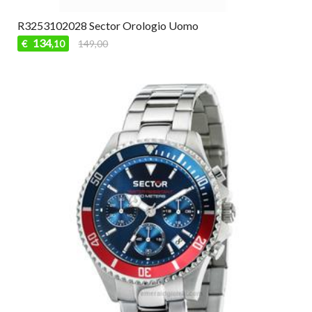
R3253102028 Sector Orologio Uomo
134
€
149,00
,10