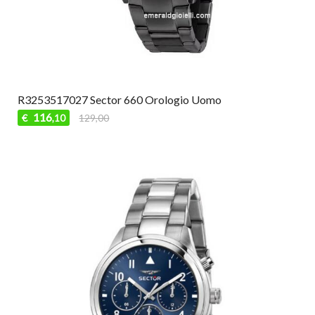
R3253517027 Sector 660 Orologio Uomo
116
€
129,00
,10