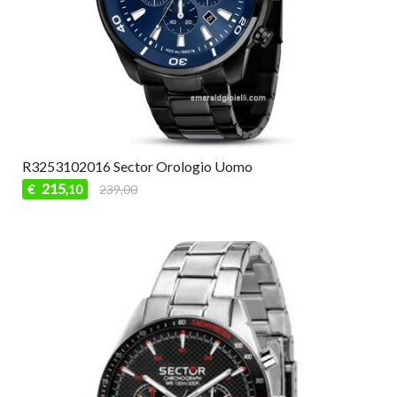
R3253102016 Sector Orologio Uomo
215
€
239,00
,10