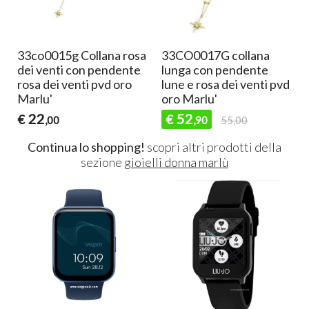
33co0015g Collana rosa
33CO0017G collana
dei venti con pendente
lunga con pendente
rosa dei venti pvd oro
lune e rosa dei venti pvd
Marlu'
oro Marlu'
22
52
€
€
,00
,90
55,00
Continua lo shopping!
scopri altri prodotti della
sezione
gioielli donna marlù