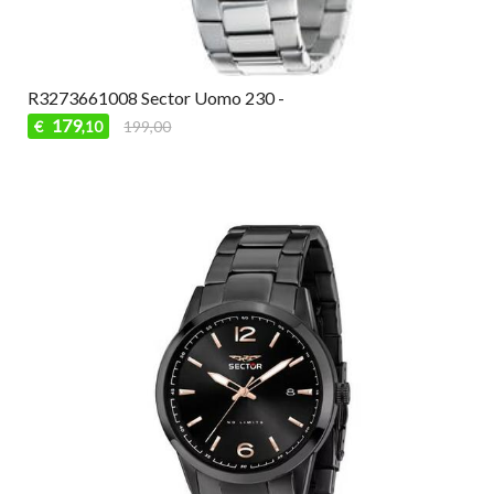
R3273661008 Sector Uomo 230 -
179
€
199,00
,10