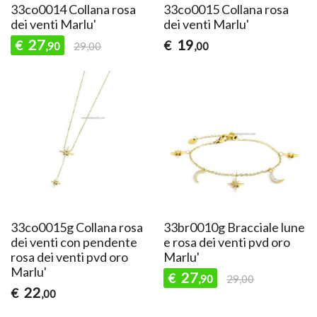
33co0014 Collana rosa
33co0015 Collana rosa
dei venti Marlu'
dei venti Marlu'
27
19
€
€
,90
29,00
,00
33co0015g Collana rosa
33br0010g Bracciale lune
dei venti con pendente
e rosa dei venti pvd oro
rosa dei venti pvd oro
Marlu'
Marlu'
27
€
,90
29,00
22
€
,00