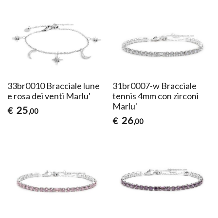
33br0010 Bracciale lune
31br0007-w Bracciale
e rosa dei venti Marlu'
tennis 4mm con zirconi
Marlu'
25
€
,00
26
€
,00