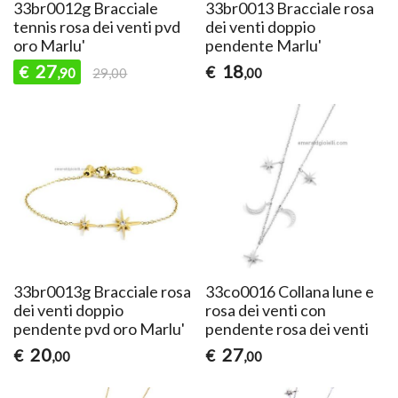
33br0012g Bracciale
33br0013 Bracciale rosa
tennis rosa dei venti pvd
dei venti doppio
oro Marlu'
pendente Marlu'
27
18
€
€
,90
29,00
,00
33br0013g Bracciale rosa
33co0016 Collana lune e
dei venti doppio
rosa dei venti con
pendente pvd oro Marlu'
pendente rosa dei venti
20
27
€
€
,00
,00