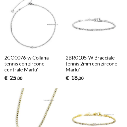
2CO0076-w Collana
2BR0105-W Bracciale
tennis con zircone
tennis 2mm con zircone
centrale Marlu'
Marlu'
25
18
€
€
,00
,00