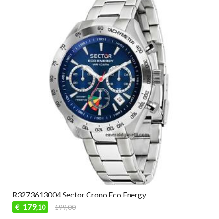
R3273613004 Sector Crono Eco Energy
179
€
199,00
,10