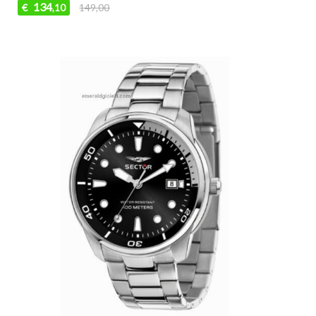
134
€
149,00
,10