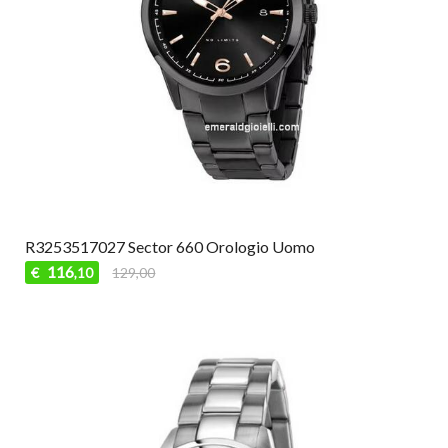
R3253517027 Sector 660 Orologio Uomo
116
€
129,00
,10