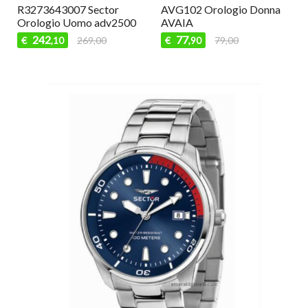
R3273643007 Sector
AVG102 Orologio Donna
Orologio Uomo adv2500
AVAIA
242
77
€
269,00
€
79,00
,10
,90