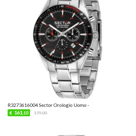
R3273616004 Sector Orologio Uomo -
161
€
179,00
,10