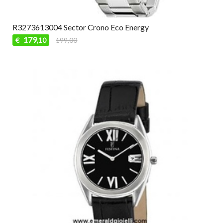
R3273613004 Sector Crono Eco Energy
179
€
199,00
,10