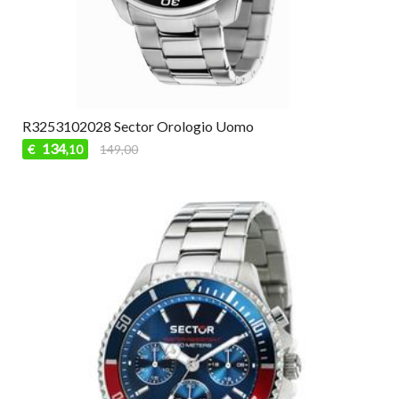
R3253102028 Sector Orologio Uomo
134
€
149,00
,10