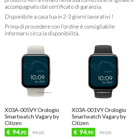
accompagnato dal certificato di garanzia.
Disponibile a casa tua in 2-3 giorni lavorativi !
Prima di procedere con l’ordine è consigliabile
informarsi circa la disponibilità.
X03A-005VY Orologio
X03A-001VY Orologio
Smartwatch Vagary by
Smartwatch Vagary by
Citizen
Citizen
94
94
€
€
,90
99,00
,90
99,00