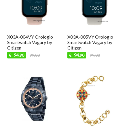
X03A-004VY Orologio
X03A-005VY Orologio
X
Smartwatch Vagary by
Smartwatch Vagary by
S
Citizen
Citizen
C
94
94
€
99,00
€
99,00
,90
,90