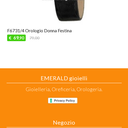
F6731/4 Orologio Donna Festina
69
€
79,00
,90
EMERALD gioielli
Gioielleria, Oreficeria, Orologeria.
Negozio