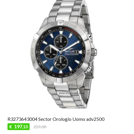
R3273643004 Sector Orologio Uomo adv2500
197
€
219,00
,10