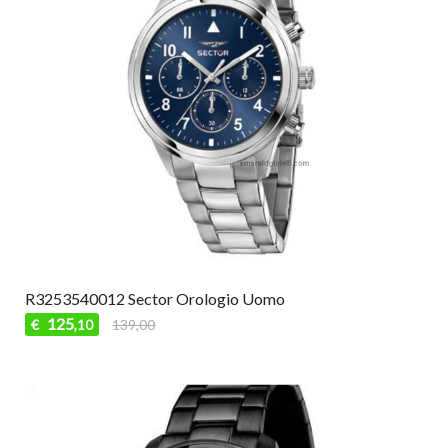
R3253540012 Sector Orologio Uomo
125
€
139,00
,10