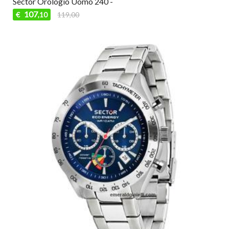
Sector Orologio Uomo 240 -
107
€
119,00
,10