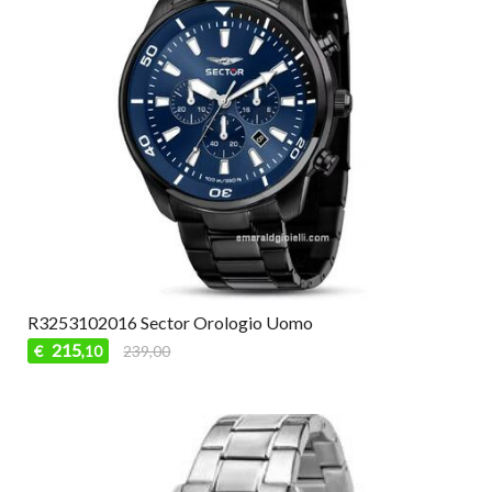
R3253102016 Sector Orologio Uomo
215
€
239,00
,10