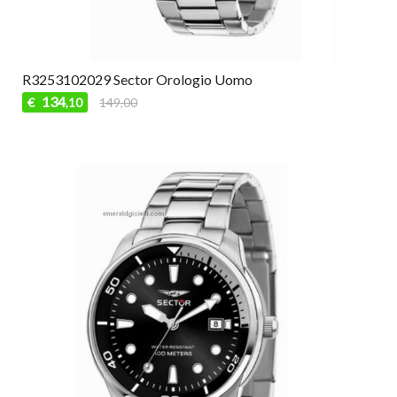
R3253102029 Sector Orologio Uomo
134
€
149,00
,10