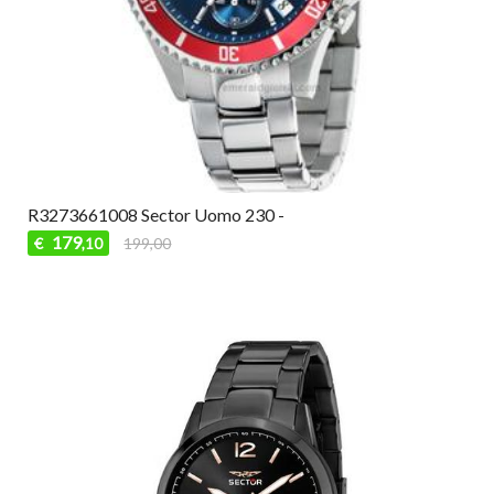
R3273661008 Sector Uomo 230 -
179
€
199,00
,10