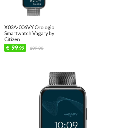
X03A-006VY Orologio
Smartwatch Vagary by
Citizen
99
€
,99
109,00