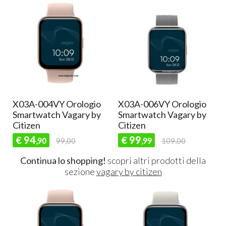
X03A-004VY Orologio
X03A-006VY Orologio
Smartwatch Vagary by
Smartwatch Vagary by
Citizen
Citizen
94
99
€
€
,90
99,00
,99
109,00
Continua lo shopping!
scopri altri prodotti della
sezione
vagary by citizen