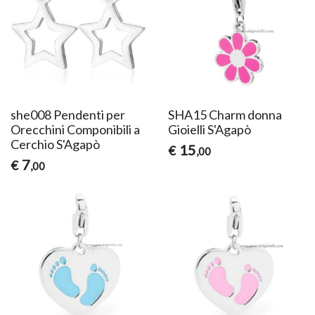
she008 Pendenti per
SHA15 Charm donna
Orecchini Componibili a
Gioielli S'Agapò
Cerchio S'Agapò
15
€
,00
7
€
,00