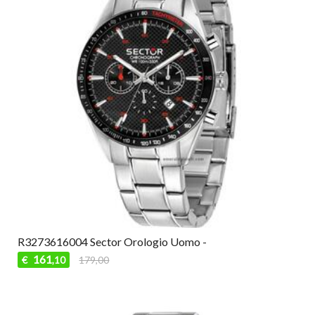
R3273616004 Sector Orologio Uomo -
161
€
179,00
,10