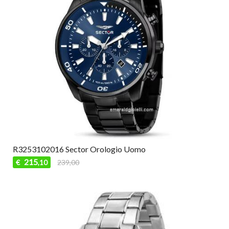
R3253102016 Sector Orologio Uomo
215
€
239,00
,10