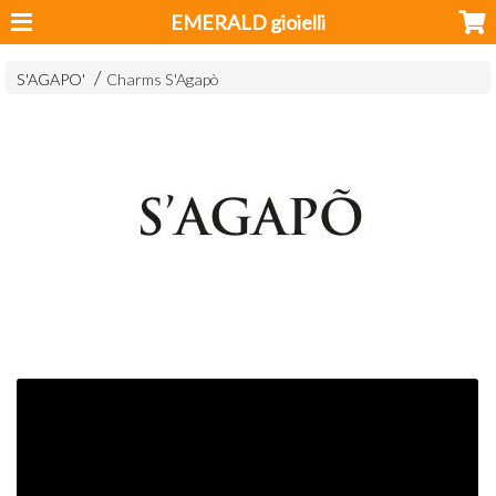
EMERALD gioielli
S'AGAPO'
Charms S'Agapò