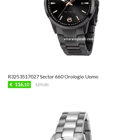
R3253517027 Sector 660 Orologio Uomo
116
€
129,00
,10