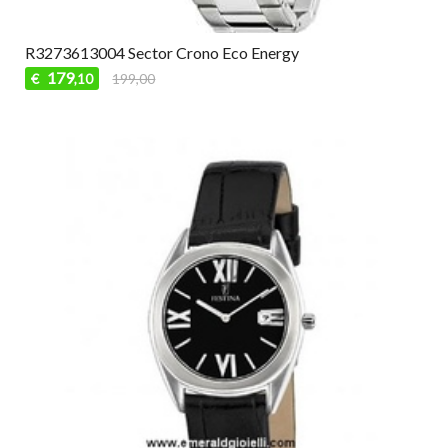
R3273613004 Sector Crono Eco Energy
179
€
199,00
,10