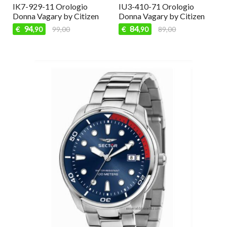
IK7-929-11 Orologio
IU3-410-71 Orologio
Donna Vagary by Citizen
Donna Vagary by Citizen
94
84
€
99,00
€
89,00
,90
,90