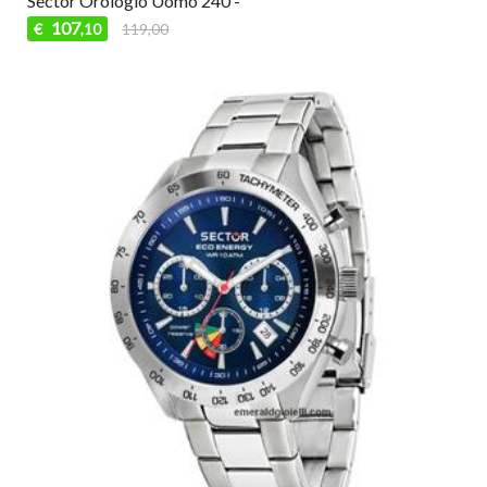
Sector Orologio Uomo 240 -
107
€
119,00
,10