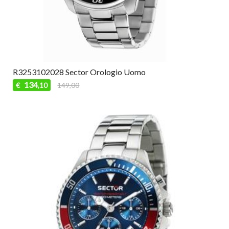
R3253102028 Sector Orologio Uomo
134
€
149,00
,10