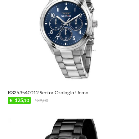
R3253540012 Sector Orologio Uomo
125
€
139,00
,10