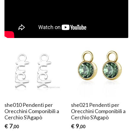
she010 Pendenti per
she021 Pendenti per
Orecchini Componibili a
Orecchini Componibili a
Cerchio S'Agapò
Cerchio S'Agapò
7
9
€
€
,00
,00