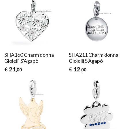
SHA160 Charm donna
SHA211 Charm donna
Gioielli S'Agapò
Gioielli S'Agapò
21
12
€
€
,00
,00