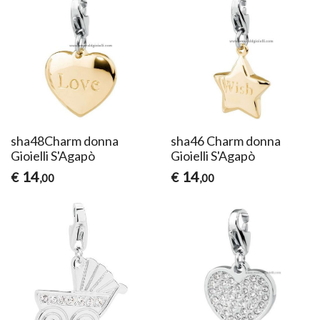
sha48Charm donna
sha46 Charm donna
Gioielli S'Agapò
Gioielli S'Agapò
14
14
€
€
,00
,00