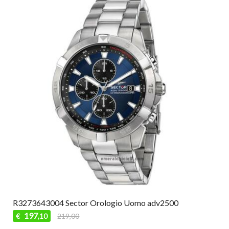
R3273643004 Sector Orologio Uomo adv2500
197
€
219,00
,10