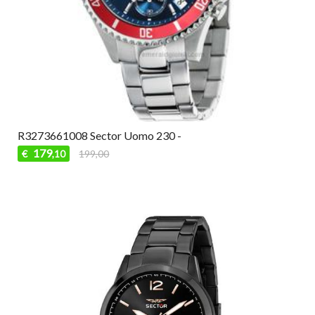
R3273661008 Sector Uomo 230 -
179
€
199,00
,10