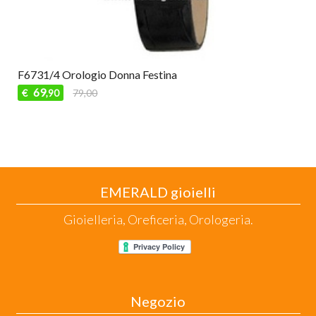
F6731/4 Orologio Donna Festina
69
€
79,00
,90
EMERALD gioielli
Gioielleria, Oreficeria, Orologeria.
Negozio