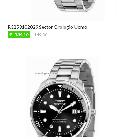
R3253102029 Sector Orologio Uomo
134
€
149,00
,10