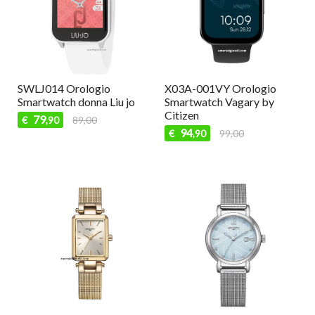
SWLJ014 Orologio
X03A-001VY Orologio
Smartwatch donna Liu jo
Smartwatch Vagary by
Citizen
79
€
89,00
,90
94
€
99,00
,90