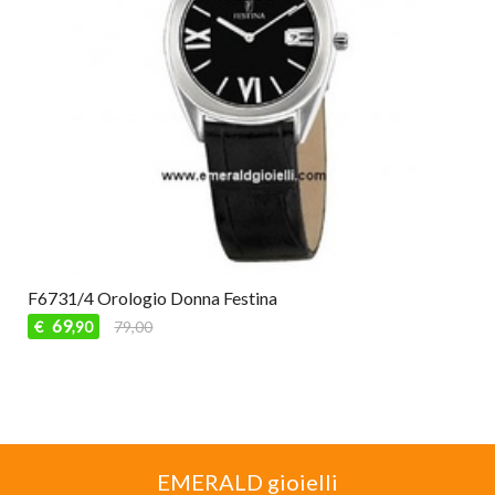
F6731/4 Orologio Donna Festina
69
€
79,00
,90
EMERALD gioielli