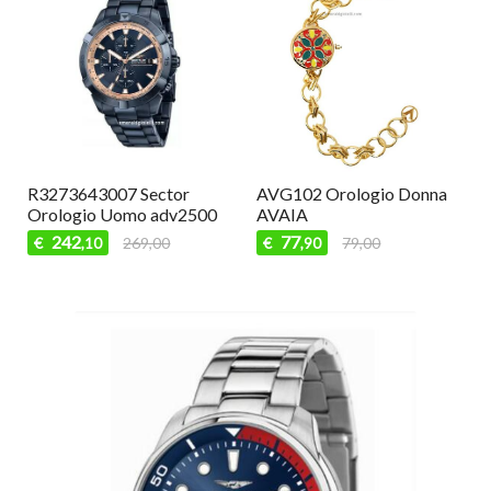
R3273643007 Sector
AVG102 Orologio Donna
Orologio Uomo adv2500
AVAIA
242
77
€
269,00
€
79,00
,10
,90