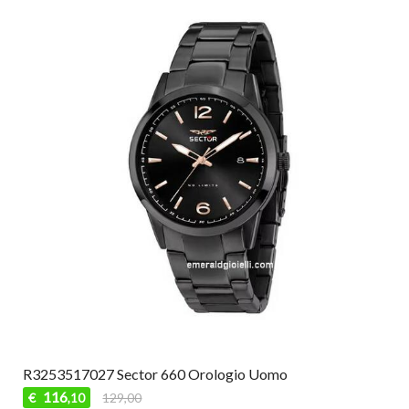
R3253517027 Sector 660 Orologio Uomo
116
€
129,00
,10