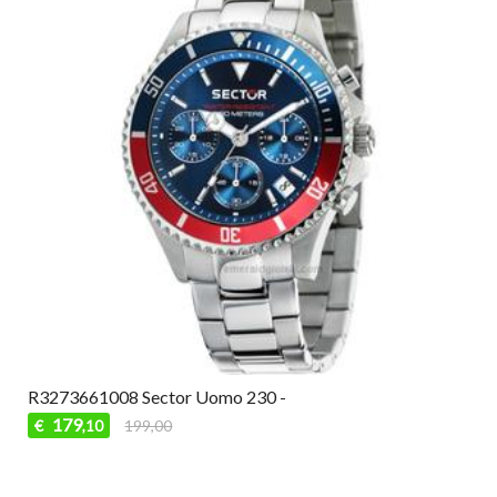
R3273661008 Sector Uomo 230 -
179
€
199,00
,10