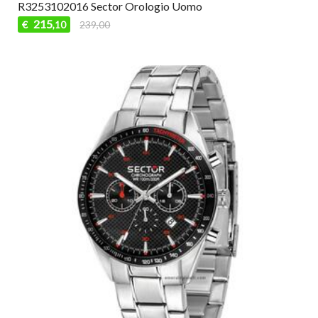
R3253102016 Sector Orologio Uomo
215
€
239,00
,10