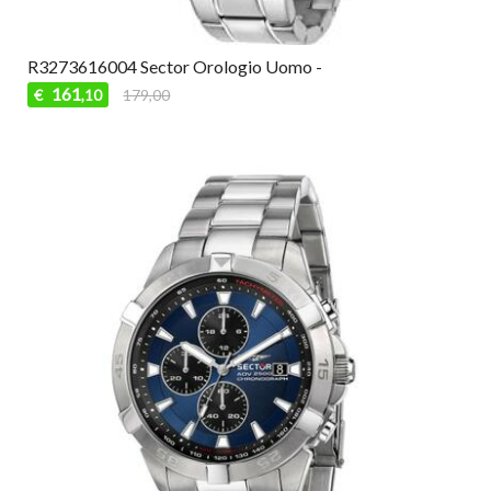
R3273616004 Sector Orologio Uomo -
161
€
179,00
,10