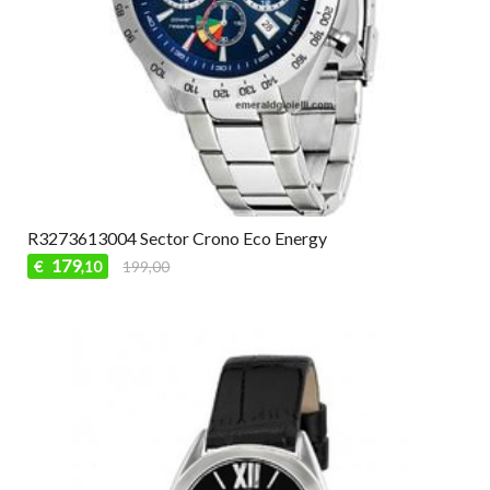
R3273613004 Sector Crono Eco Energy
179
€
199,00
,10