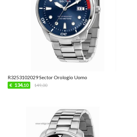
R3253102029 Sector Orologio Uomo
134
€
149,00
,10