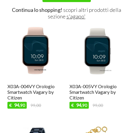
Continua lo shopping!
scopri altri prodotti della
sezione
s'agapo'
X03A-004VY Orologio
X03A-005VY Orologio
Smartwatch Vagary by
Smartwatch Vagary by
Citizen
Citizen
94
94
€
99,00
€
99,00
,90
,90