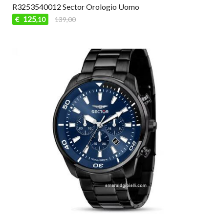
R3253540012 Sector Orologio Uomo
125
€
139,00
,10