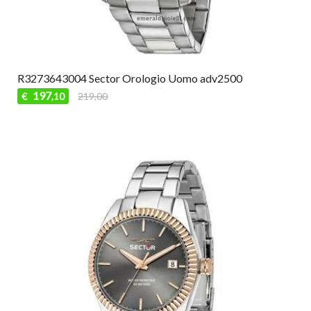
R3273643004 Sector Orologio Uomo adv2500
197
€
219,00
,10