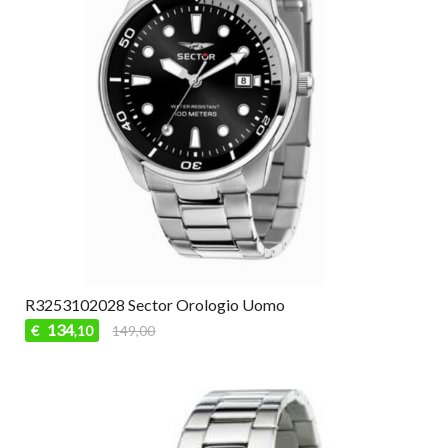
R3253102028 Sector Orologio Uomo
134
€
149,00
,10