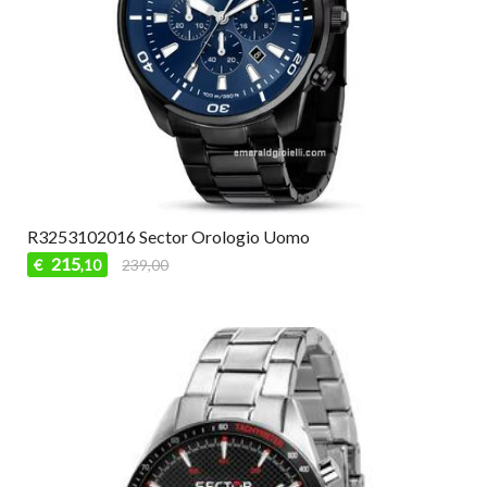
R3253102016 Sector Orologio Uomo
215
€
239,00
,10