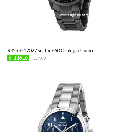
R3253517027 Sector 660 Orologio Uomo
116
€
129,00
,10