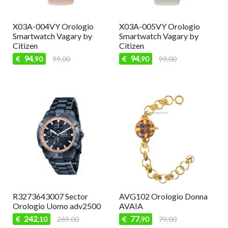
X03A-004VY Orologio
X03A-005VY Orologio
Smartwatch Vagary by
Smartwatch Vagary by
Citizen
Citizen
94
94
€
99,00
€
99,00
,90
,90
R3273643007 Sector
AVG102 Orologio Donna
Orologio Uomo adv2500
AVAIA
242
77
€
269,00
€
79,00
,10
,90