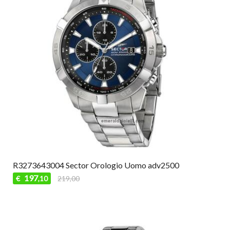
R3273643004 Sector Orologio Uomo adv2500
197
€
219,00
,10