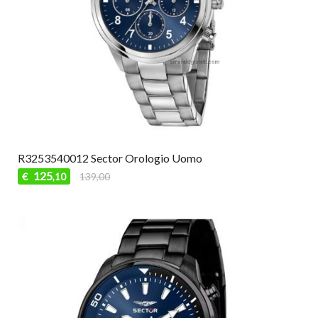
R3253540012 Sector Orologio Uomo
125
€
139,00
,10