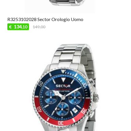
R3253102028 Sector Orologio Uomo
134
€
149,00
,10