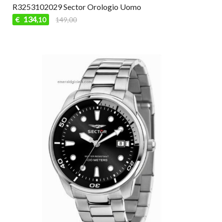
R3253102029 Sector Orologio Uomo
134
€
149,00
,10