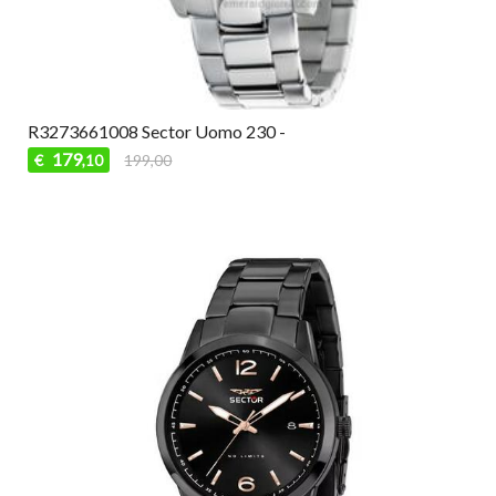
R3273661008 Sector Uomo 230 -
179
€
199,00
,10