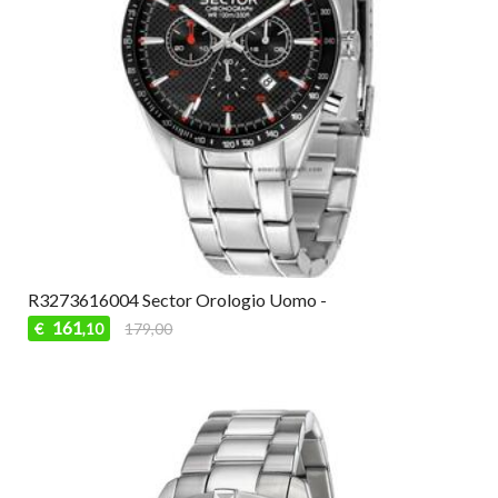
R3273616004 Sector Orologio Uomo -
161
€
179,00
,10