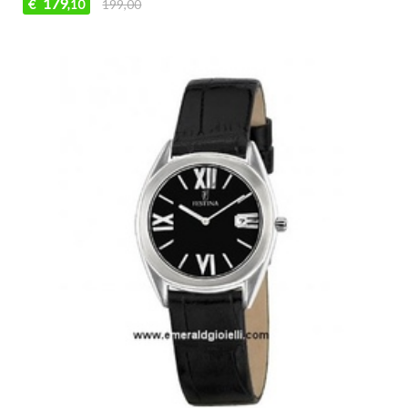
179
€
199,00
,10