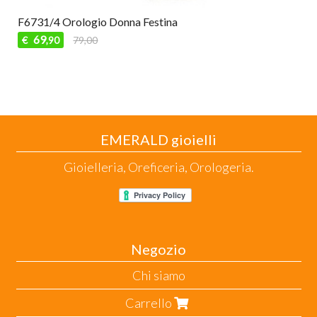
F6731/4 Orologio Donna Festina
69
€
79,00
,90
EMERALD gioielli
Gioielleria, Oreficeria, Orologeria.
Negozio
Chi siamo
Carrello