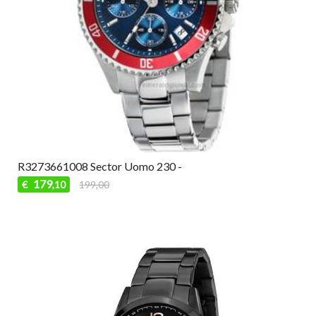
R3273661008 Sector Uomo 230 -
179
€
199,00
,10