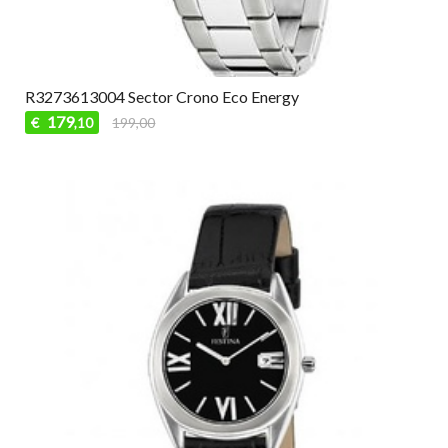
R3273613004 Sector Crono Eco Energy
179
€
199,00
,10