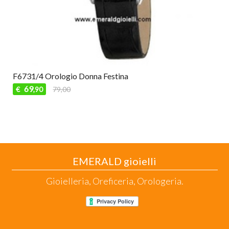
F6731/4 Orologio Donna Festina
69
€
79,00
,90
EMERALD gioielli
Gioielleria, Oreficeria, Orologeria.