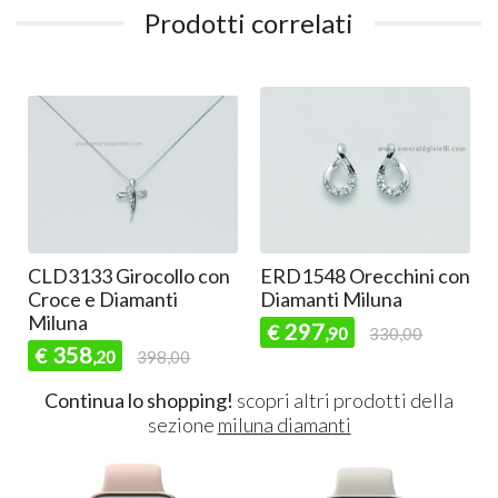
Prodotti correlati
CLD3133 Girocollo con
ERD1548 Orecchini con
E
Croce e Diamanti
Diamanti Miluna
M
Miluna
297
€
,90
330,00
358
€
,20
398,00
Continua lo shopping!
scopri altri prodotti della
sezione
miluna diamanti