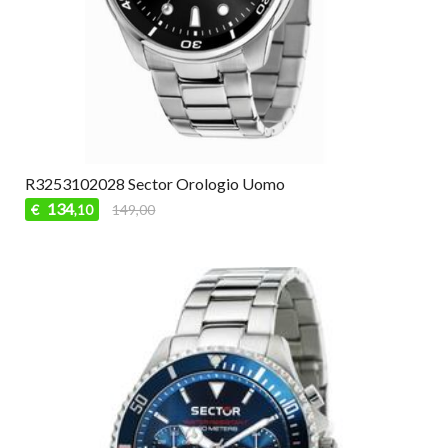
R3253102028 Sector Orologio Uomo
134
€
149,00
,10