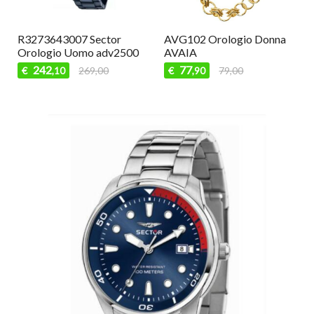
273643007 Sector
AVG102 Orologio Donna
AV101 
ologio Uomo adv2500
AVAIA
AVAIA
242
77
44
269,00
€
79,00
€
,10
,90
,