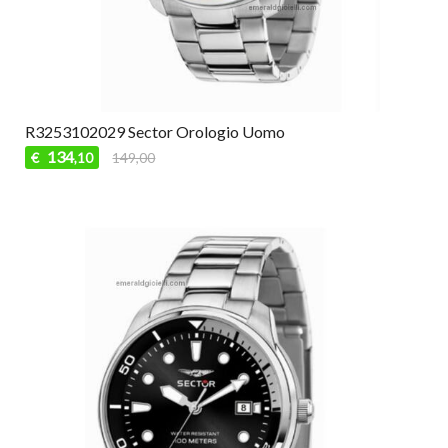
R3253102029 Sector Orologio Uomo
134
€
149,00
,10