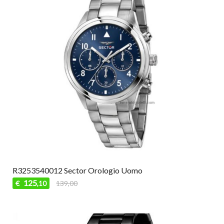
R3253540012 Sector Orologio Uomo
125
€
139,00
,10