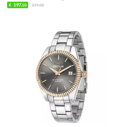
197
€
219,00
,10