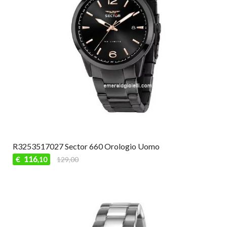
R3253517027 Sector 660 Orologio Uomo
116
€
129,00
,10