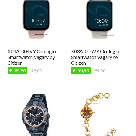
X03A-005VY Orologio
X03A-002VY Orologio
S
Smartwatch Vagary by
Smartwatch Vagary by
Sm
Citizen
Citizen
€
94
94
€
99,00
€
99,00
,90
,90