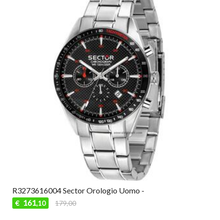
R3273616004 Sector Orologio Uomo -
161
€
179,00
,10