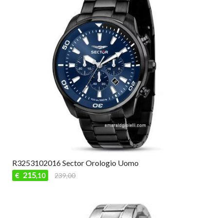
R3253102016 Sector Orologio Uomo
215
€
239,00
,10