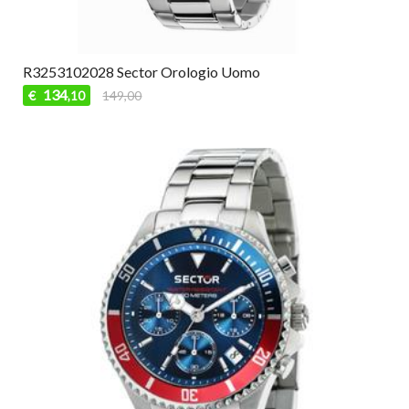
R3253102028 Sector Orologio Uomo
134
€
149,00
,10