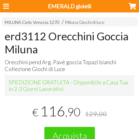
EMERALD gioielli
MILUNA Cielo Venezia 1270
Miluna Giochi di luce
erd3112 Orecchini Goccia
Miluna
Orecchini pend Arg. Pavè goccia Topazi bianchi
Collezione Giochi di Luce
SPEDIZIONE GRATUITA - Disponibile a Casa Tua
in 2-3 Giorni Lavorativi.
116
,90
€
129,00
Acquista