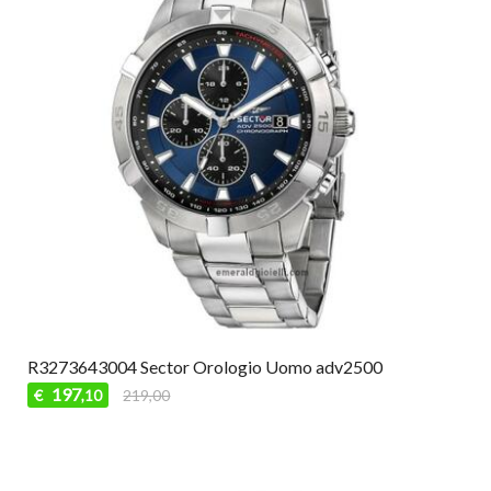
R3273643004 Sector Orologio Uomo adv2500
197
€
219,00
,10