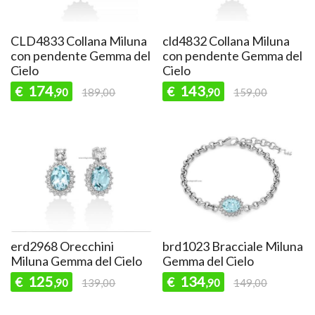
CLD4833 Collana Miluna
cld4832 Collana Miluna
con pendente Gemma del
con pendente Gemma del
Cielo
Cielo
174
143
€
€
,90
189,00
,90
159,00
erd2968 Orecchini
brd1023 Bracciale Miluna
Miluna Gemma del Cielo
Gemma del Cielo
125
134
€
€
,90
139,00
,90
149,00