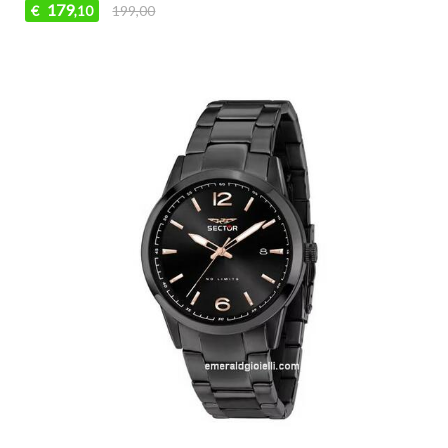
179
€
199,00
,10