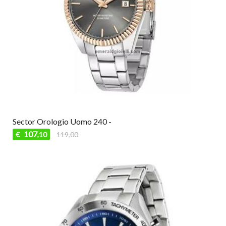
Sector Orologio Uomo 240 -
107
€
119,00
,10