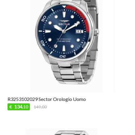
R3253102029 Sector Orologio Uomo
134
€
149,00
,10