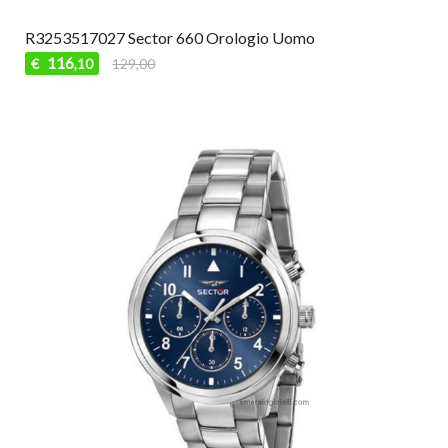
R3253517027 Sector 660 Orologio Uomo
116
€
129,00
,10