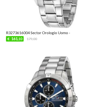
R3273616004 Sector Orologio Uomo -
161
€
179,00
,10