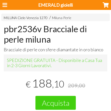
EMERALD gioielli
MILUNA Cielo Venezia 1270
Miluna Perle
pbr2536v Bracciale di
perle miluna
Bracciale di perle con sfere diamantate in oro bianco
SPEDIZIONE GRATUITA - Disponibile a Casa Tua
in 2-3 Giorni Lavorativi.
188
,10
€
209,00
Acquista