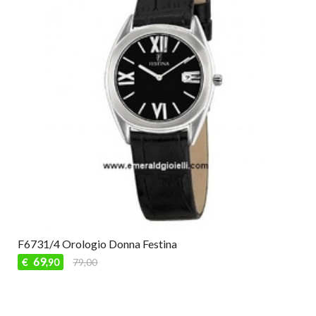
F6731/4 Orologio Donna Festina
69
€
79,00
,90