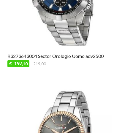
R3273643004 Sector Orologio Uomo adv2500
197
€
219,00
,10