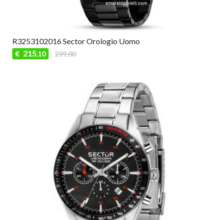
R3253102016 Sector Orologio Uomo
215
€
239,00
,10