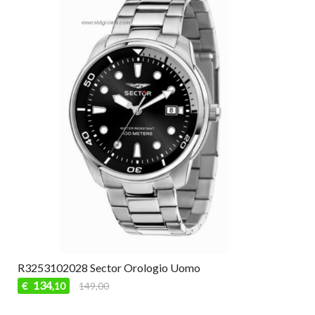
R3253102028 Sector Orologio Uomo
134
€
149,00
,10