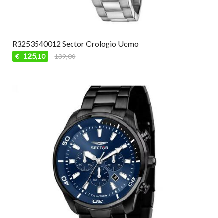
R3253540012 Sector Orologio Uomo
125
€
139,00
,10