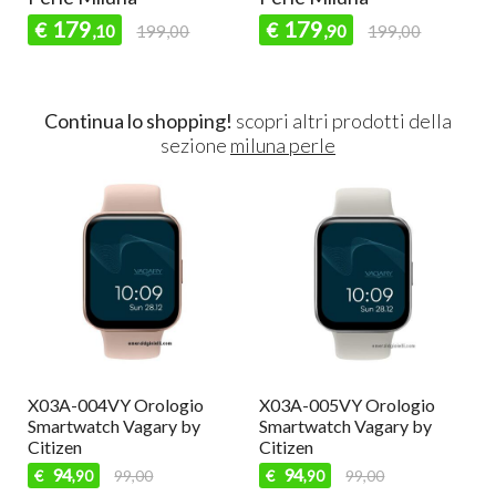
179
260
€
€
9,00
,90
199,00
,10
289,00
Continua lo shopping!
scopri altri prodotti della
sezione
miluna perle
io
X03A-002VY Orologio
SWLJ005 Orologio
by
Smartwatch Vagary by
Smartwatch donna Liu jo
Citizen
79
€
89,00
,90
94
€
99,00
,90