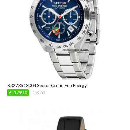
R3273613004 Sector Crono Eco Energy
179
€
199,00
,10