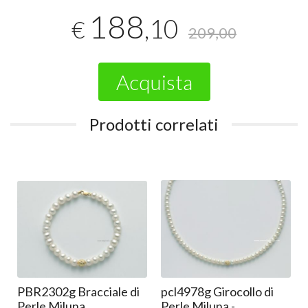
188
,10
€
209,00
Acquista
Prodotti correlati
iale di
pcl4978g Girocollo di
pcl4979g Girocollo 
Perle Miluna -
Perle Miluna -