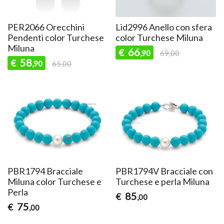
PER2066 Orecchini
Lid2996 Anello con sfera
Pendenti color Turchese
color Turchese Miluna
Miluna
66
€
,90
69,00
58
€
,90
65,00
PBR1794 Bracciale
PBR1794V Bracciale con
Miluna color Turchese e
Turchese e perla Miluna
Perla
85
€
,00
75
€
,00