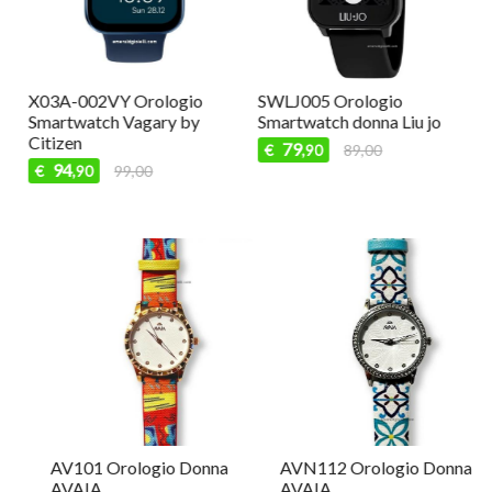
X03A-002VY Orologio
SWLJ005 Orologio
Smartwatch Vagary by
Smartwatch donna Liu jo
Citizen
79
€
89,00
,90
94
€
99,00
,90
AV101 Orologio Donna
AVN112 Orologio Donna
AVAIA
AVAIA