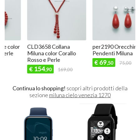
r
CLD3658 Collana
per2190 Orecchini
Miluna color Corallo
Pendenti Miluna
Rosso e Perle
69
€
,50
75,00
154
€
,90
169,00
Continua lo shopping!
scopri altri prodotti della
sezione
miluna cielo venezia 1270