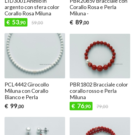
LID3001 Anello in
PBR2085v Bracciale con
argento con sfera color
Corallo Rosa e Perla
Corallo Rosa Miluna
Miluna -
53
89
€
€
,90
59,00
,00
PCL4442 Girocollo
PBR1802 Bracciale color
Miluna con Corallo
corallo rosso e Perla
Bianco e Perla
Miluna
99
76
€
€
,00
,90
79,00