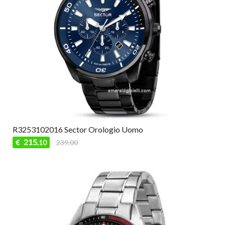
R3253102016 Sector Orologio Uomo
215
€
239,00
,10