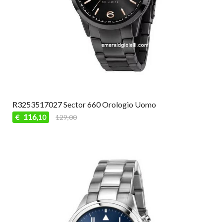
R3253517027 Sector 660 Orologio Uomo
116
€
129,00
,10