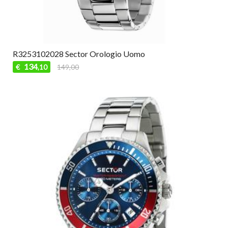
R3253102028 Sector Orologio Uomo
134
€
149,00
,10