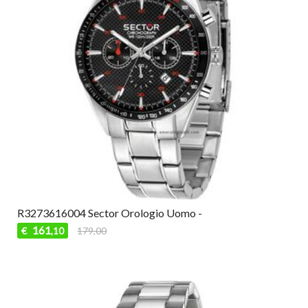
R3273616004 Sector Orologio Uomo -
161
€
179,00
,10