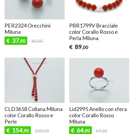
PER2324 Orecchini
PBR1799V Bracciale
Miluna
color Corallo Rosso e
Perla Miluna
37
€
,90
40,00
89
€
,00
CLD3658 Collana Miluna
Lid2995 Anello con sfera
color Corallo Rosso e
color Corallo Rosso
Perle
Miluna
154
64
€
€
,90
169,00
,90
69,00