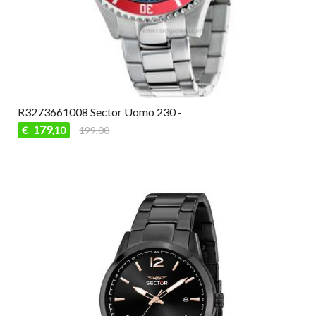
R3273661008 Sector Uomo 230 -
179
€
199,00
,10