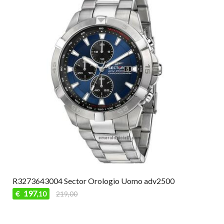
R3273643004 Sector Orologio Uomo adv2500
197
€
219,00
,10