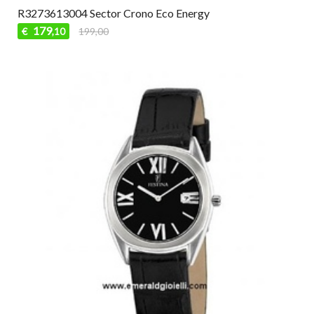
R3273613004 Sector Crono Eco Energy
179
€
199,00
,10