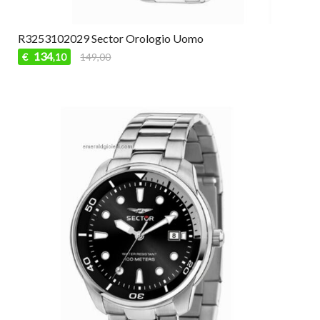
R3253102029 Sector Orologio Uomo
134
€
149,00
,10