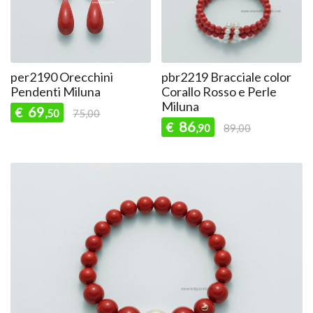
per2190 Orecchini
pbr2219 Bracciale color
Pendenti Miluna
Corallo Rosso e Perle
Miluna
69
€
,50
75,00
86
€
,90
89,00