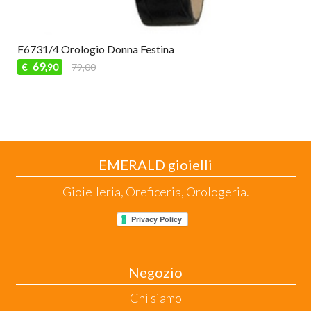
F6731/4 Orologio Donna Festina
69
€
79,00
,90
EMERALD gioielli
Gioielleria, Oreficeria, Orologeria.
Negozio
Chi siamo