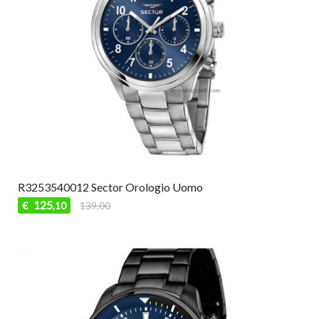
R3253540012 Sector Orologio Uomo
125
€
139,00
,10