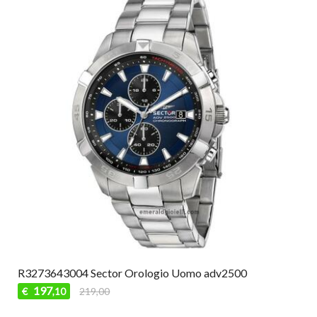
R3273643004 Sector Orologio Uomo adv2500
197
€
219,00
,10