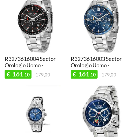
R3273616004 Sector
R3273616003 Sector
Orologio Uomo -
Orologio Uomo -
161
161
€
€
,10
179,00
,10
179,00