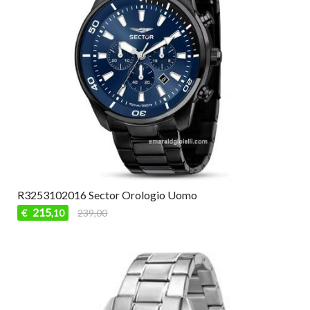
R3253102016 Sector Orologio Uomo
215
€
239,00
,10