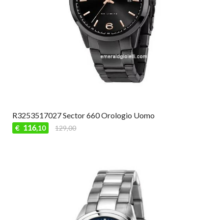
R3253517027 Sector 660 Orologio Uomo
116
€
129,00
,10