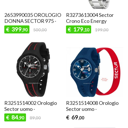
2653990035 OROLOGIO
R3273613004 Sector
DONNA SECTOR 975 -
Crono Eco Energy
399
179
€
€
,90
500,00
,10
199,00
R3251514002 Orologio
R3251514008 Orologio
Sector uomo -
Sector uomo -
84
69
€
€
,90
89,00
,00