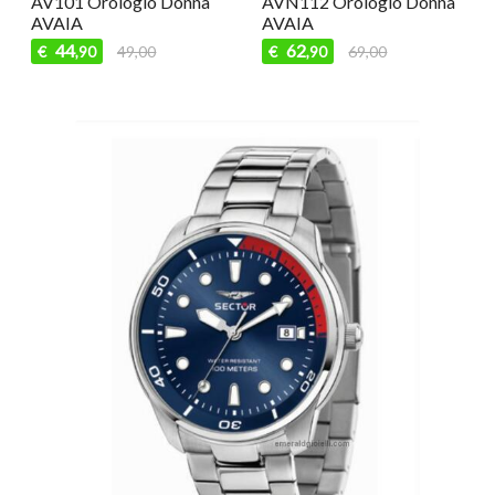
AV101 Orologio Donna
AVN112 Orologio Donna
AVAIA
AVAIA
44
62
€
49,00
€
69,00
,90
,90