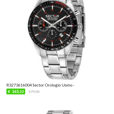
R3273616004 Sector Orologio Uomo -
161
€
179,00
,10