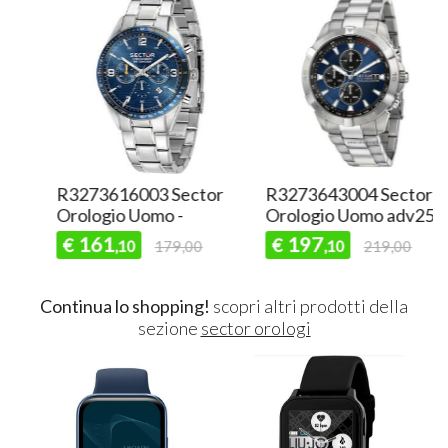
R3273616003 Sector
R3273643004 Sector
Orologio Uomo -
Orologio Uomo adv2500
161
197
€
€
,10
179,00
,10
219,00
Continua lo shopping!
scopri altri prodotti della
sezione
sector orologi