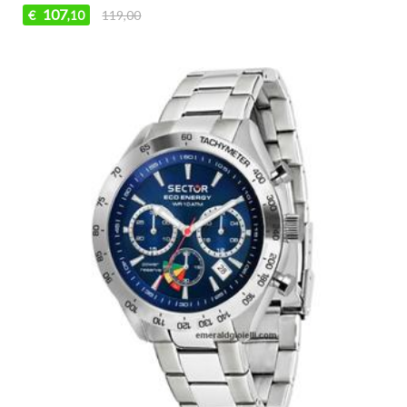
107
€
119,00
,10