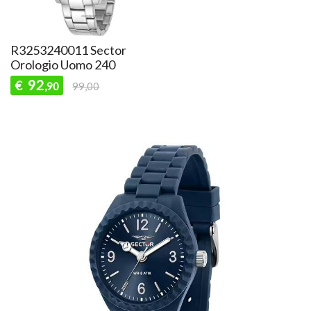
R3253240011 Sector
Orologio Uomo 240
92
€
,90
99,00