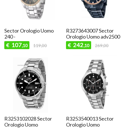
Sector Orologio Uomo
R3273643007 Sector
240 -
Orologio Uomo adv2500
107
242
€
€
,10
119,00
,10
269,00
R3253102028 Sector
R3253540013 Sector
Orologio Uomo
Orologio Uomo