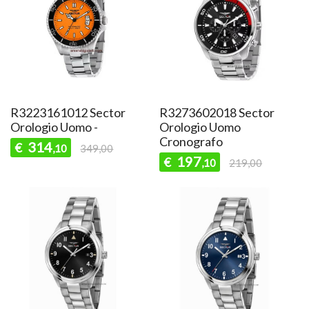
R3223161012 Sector
R3273602018 Sector
Orologio Uomo -
Orologio Uomo
Cronografo
314
€
,10
349,00
197
€
,10
219,00