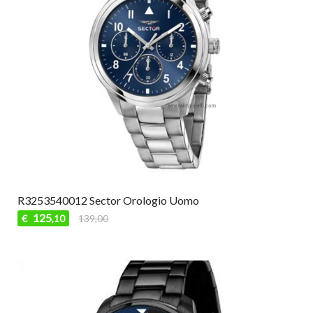
R3253540012 Sector Orologio Uomo
125
€
139,00
,10