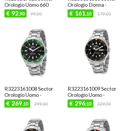
Orologio Uomo 660
Orologio Donna -
92
161
€
€
,90
99,00
,10
179,00
R3223161008 Sector
R3223161009 Sector
Orologio Uomo -
Orologio Uomo -
269
296
€
€
,10
299,00
,10
329,00