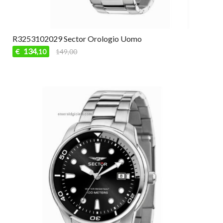
R3253102029 Sector Orologio Uomo
134
€
149,00
,10