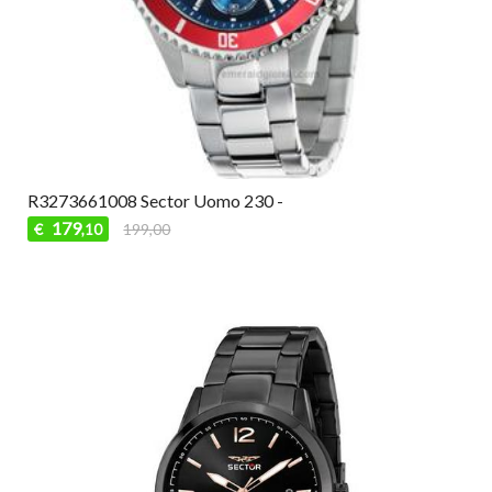
R3273661008 Sector Uomo 230 -
179
€
199,00
,10