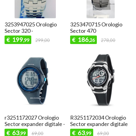
3253947025 Orologio
3253470715 Orologio
Sector 320 -
Sector 470
199
186
€
€
,99
299,00
,26
278,00
r3251172027 Orologio
R3251172034 Orologio
Sector expander digitale -
Sector expander digitale
63
63
€
€
,99
69,00
,99
69,00