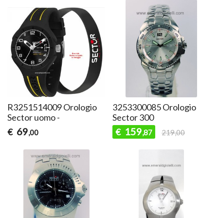
R3251514009 Orologio
3253300085 Orologio
Sector uomo -
Sector 300
69
159
€
€
,00
,87
219,00