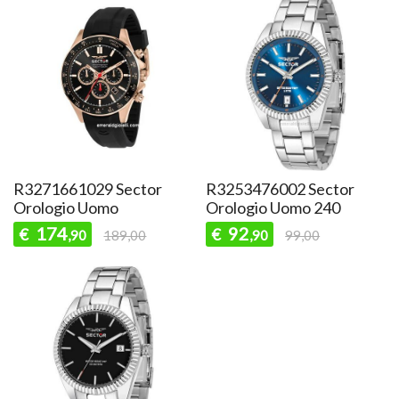
R3271661029 Sector
R3253476002 Sector
Orologio Uomo
Orologio Uomo 240
174
92
€
€
,90
189,00
,90
99,00