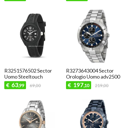
R3251576502 Sector
R3273643004 Sector
Uomo Steeltouch
Orologio Uomo adv2500
63
197
€
€
,99
69,00
,10
219,00