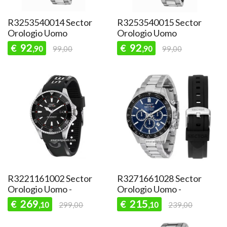
R3253540014 Sector
R3253540015 Sector
Orologio Uomo
Orologio Uomo
92
92
€
€
,90
99,00
,90
99,00
R3221161002 Sector
R3271661028 Sector
Orologio Uomo -
Orologio Uomo -
269
215
€
€
,10
299,00
,10
239,00