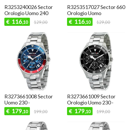
R3253240026 Sector
R3253517027 Sector 660
Orologio Uomo 240
Orologio Uomo
116
116
€
€
,10
129,00
,10
129,00
R3273661008 Sector
R3273661009 Sector
Uomo 230 -
Orologio Uomo 230 -
179
179
€
€
,10
199,00
,10
199,00