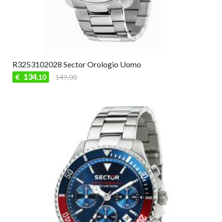
R3253102028 Sector Orologio Uomo
134
€
149,00
,10