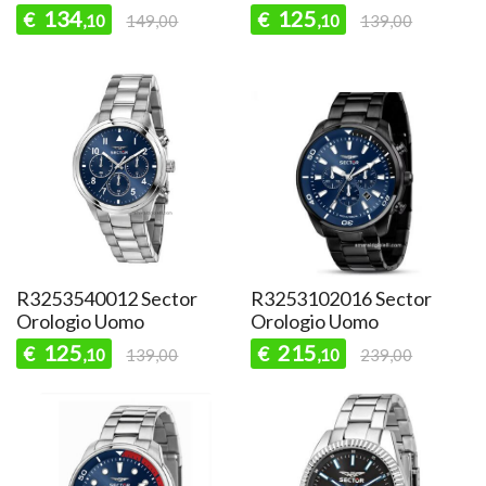
134
125
€
€
,10
149,00
,10
139,00
R3253540012 Sector
R3253102016 Sector
Orologio Uomo
Orologio Uomo
125
215
€
€
,10
139,00
,10
239,00