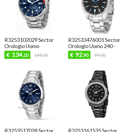
R3253102029 Sector
R32533476001 Sector
Orologio Uomo
Orologio Uomo 240 -
134
92
€
€
,10
149,00
,90
99,00
R3253517028 Sector
R3253161535 Sector