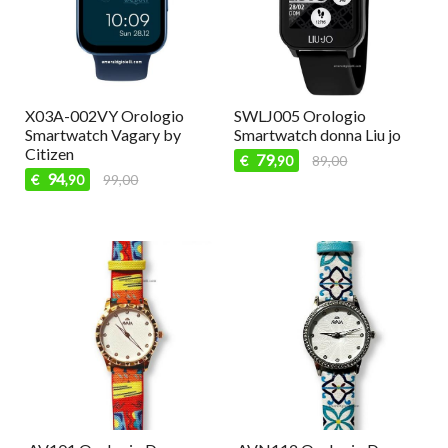
X03A-002VY Orologio
SWLJ005 Orologio
Smartwatch Vagary by
Smartwatch donna Liu jo
Citizen
79
€
89,00
,90
94
€
99,00
,90