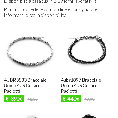
Disponibile a casa tua in 2-3 giorni lavorativi !
Prima di procedere con l’ordine è consigliabile
informarsi circa la disponibilità.
4UBR3533 Bracciale
4ubr1897 Bracciale
Uomo 4US Cesare
Uomo 4US Cesare
Paciotti
Paciotti
39
44
€
€
,90
42,00
,90
49,00