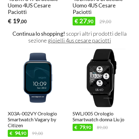
Uomo 4US Cesare
Uomo 4US Cesare
Paciotti
Paciotti
19
27
€
€
,00
,90
29,00
Continua lo shopping!
scopri altri prodotti della
sezione
gioielli 4us cesare paciotti
X03A-002VY Orologio
SWLJ005 Orologio
Smartwatch Vagary by
Smartwatch donna Liu jo
Citizen
79
€
89,00
,90
94
€
99,00
,90