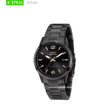
179
€
199,00
,10