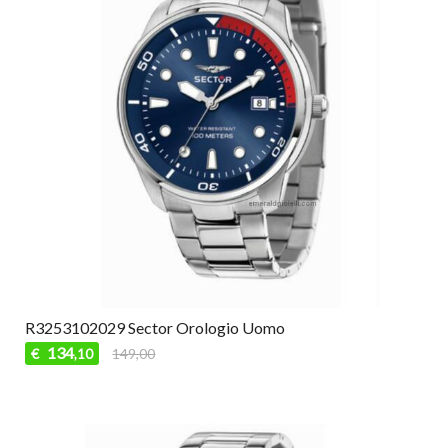
R3253102029 Sector Orologio Uomo
134
€
149,00
,10