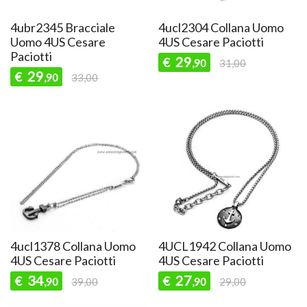
4ubr2345 Bracciale
4ucl2304 Collana Uomo
Uomo 4US Cesare
4US Cesare Paciotti
Paciotti
29
€
,90
31,00
29
€
,90
33,00
4ucl1378 Collana Uomo
4UCL1942 Collana Uomo
4US Cesare Paciotti
4US Cesare Paciotti
34
27
€
€
,90
39,00
,90
29,00