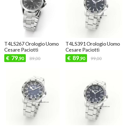
T4LS267 Orologio Uomo
T4LS391 Orologio Uomo
Cesare Paciotti
Cesare Paciotti
79
89
€
€
,90
89,00
,90
99,00