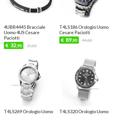
4UBR4445 Bracciale
T4LS186 Orologio Uomo
Uomo 4US Cesare
Cesare Paciotti
Paciotti
89
€
,90
99,00
32
€
,90
35,00
T4LS269 Orologio Uomo
T4LS320 Orologio Uomo