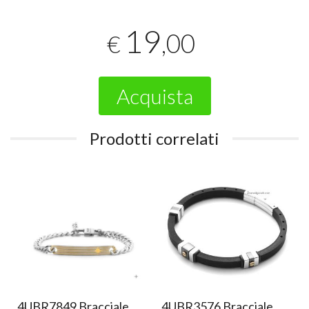
19
,00
€
Acquista
Prodotti correlati
4UBR7849 Bracciale
4UBR3576 Bracciale