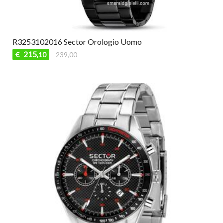
R3253102016 Sector Orologio Uomo
215
€
239,00
,10