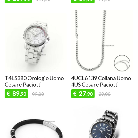
T4LS380 Orologio Uomo
4UCL6139 Collana Uomo
Cesare Paciotti
4US Cesare Paciotti
89
27
€
€
,90
99,00
,90
29,00