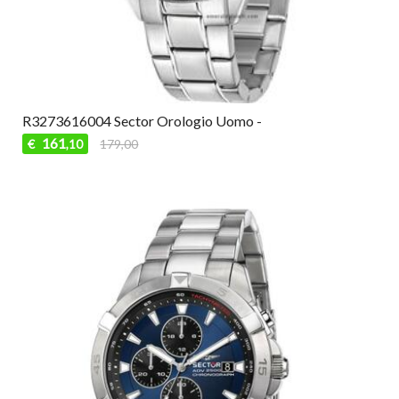
R3273616004 Sector Orologio Uomo -
161
€
179,00
,10