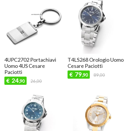
4UPC2702 Portachiavi
T4LS268 Orologio Uomo
Uomo 4US Cesare
Cesare Paciotti
Paciotti
79
€
,90
89,00
24
€
,90
26,00