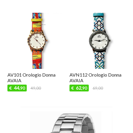
AV101 Orologio Donna
AVN112 Orologio Donna
AVAIA
AVAIA
44
62
€
49,00
€
69,00
,90
,90