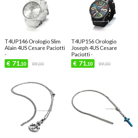
T4UP146 Orologio Slim
T4UP156 Orologio
Alain 4US Cesare Paciotti
Joseph 4US Cesare
-
Paciotti -
71
71
€
€
,10
89,00
,10
89,00