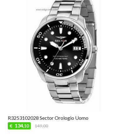
R3253102028 Sector Orologio Uomo
134
€
149,00
,10