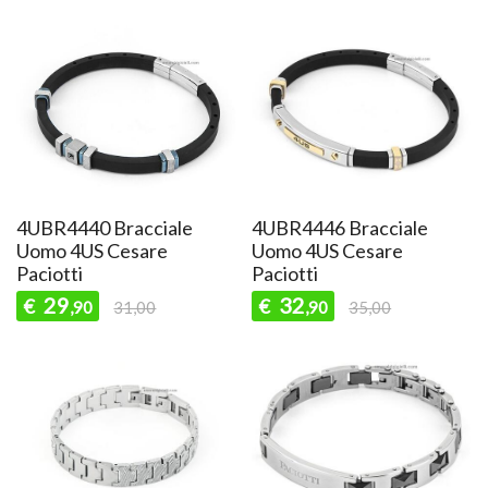
4UBR4440 Bracciale
4UBR4446 Bracciale
Uomo 4US Cesare
Uomo 4US Cesare
Paciotti
Paciotti
29
32
€
€
,90
31,00
,90
35,00