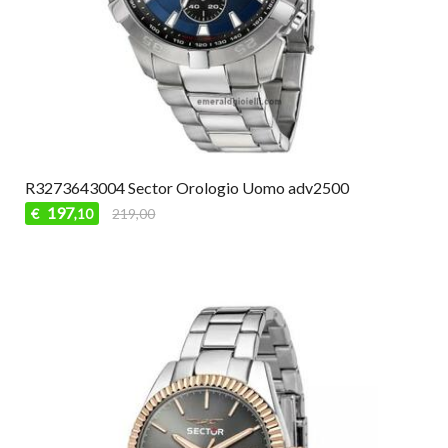
R3273643004 Sector Orologio Uomo adv2500
197
€
219,00
,10