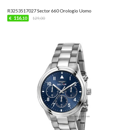
R3253517027 Sector 660 Orologio Uomo
116
€
129,00
,10