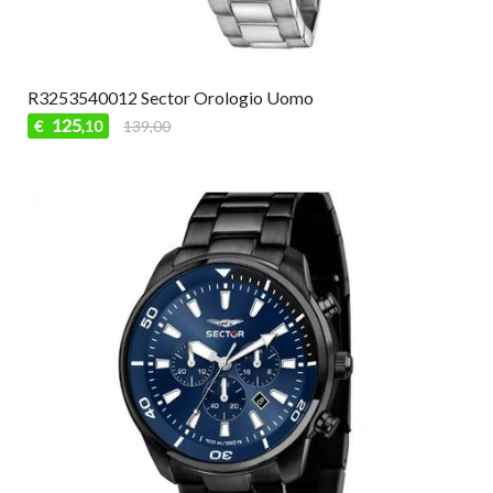
R3253540012 Sector Orologio Uomo
125
€
139,00
,10