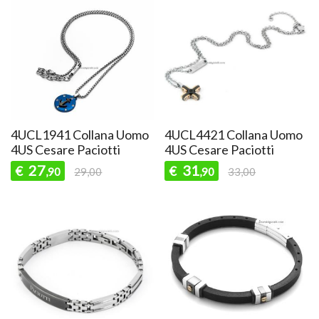
4UCL1941 Collana Uomo
4UCL4421 Collana Uomo
4US Cesare Paciotti
4US Cesare Paciotti
27
31
€
€
,90
29,00
,90
33,00