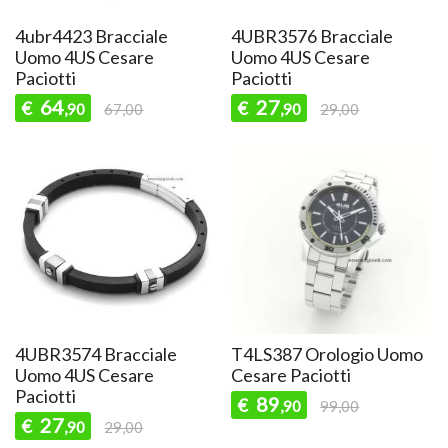
4ubr4423 Bracciale
4UBR3576 Bracciale
Uomo 4US Cesare
Uomo 4US Cesare
Paciotti
Paciotti
64
27
€
€
,90
67,00
,90
29,00
4UBR3574 Bracciale
T4LS387 Orologio Uomo
Uomo 4US Cesare
Cesare Paciotti
Paciotti
89
€
,90
99,00
27
€
,90
29,00