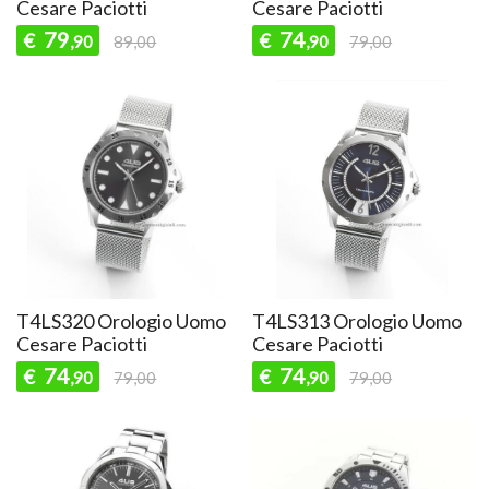
Cesare Paciotti
Cesare Paciotti
79
74
€
€
,90
89,00
,90
79,00
T4LS320 Orologio Uomo
T4LS313 Orologio Uomo
Cesare Paciotti
Cesare Paciotti
74
74
€
€
,90
79,00
,90
79,00