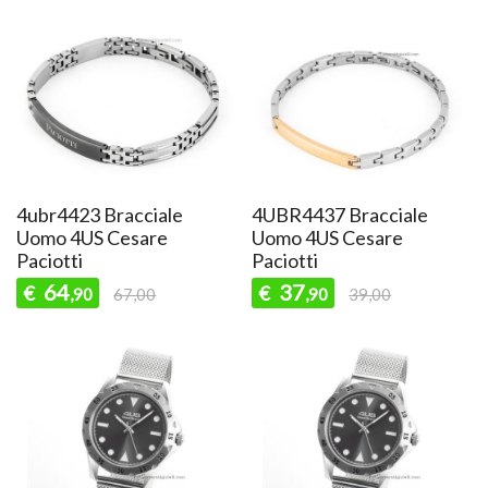
4ubr4423 Bracciale
4UBR4437 Bracciale
Uomo 4US Cesare
Uomo 4US Cesare
Paciotti
Paciotti
64
37
€
€
,90
67,00
,90
39,00