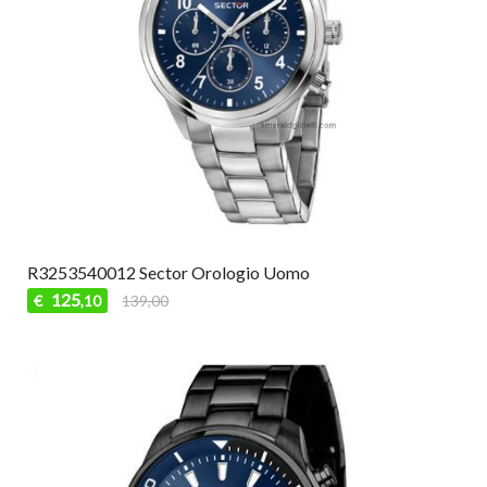
R3253540012 Sector Orologio Uomo
125
€
139,00
,10