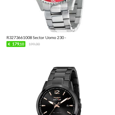
R3273661008 Sector Uomo 230 -
179
€
199,00
,10