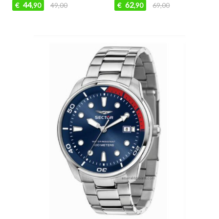
179
174
€
199,00
€
189,00
,10
,90