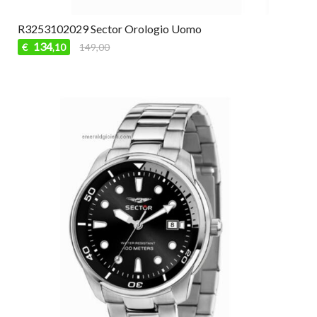
R3253102029 Sector Orologio Uomo
134
€
149,00
,10