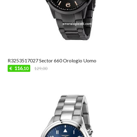
R3253517027 Sector 660 Orologio Uomo
116
€
129,00
,10