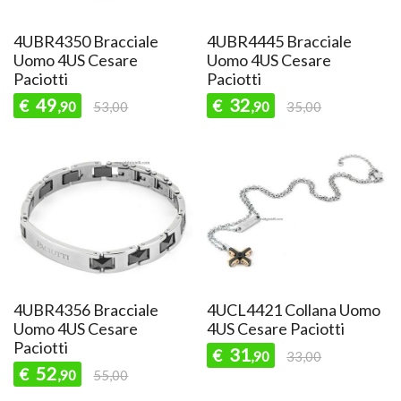
4UBR4350 Bracciale
4UBR4445 Bracciale
Uomo 4US Cesare
Uomo 4US Cesare
Paciotti
Paciotti
49
32
€
€
,90
53,00
,90
35,00
4UBR4356 Bracciale
4UCL4421 Collana Uomo
Uomo 4US Cesare
4US Cesare Paciotti
Paciotti
31
€
,90
33,00
52
€
,90
55,00