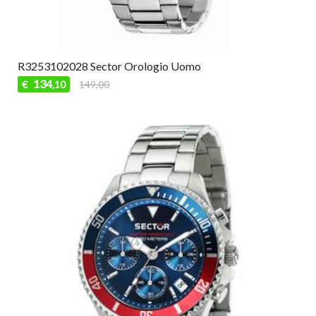
R3253102028 Sector Orologio Uomo
134
€
149,00
,10