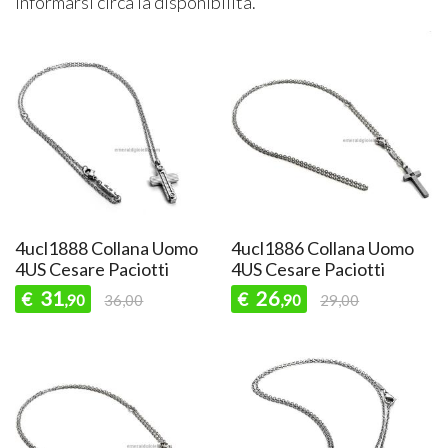
informarsi circa la disponibilità.
4ucl1888 Collana Uomo
4ucl1886 Collana Uomo
4US Cesare Paciotti
4US Cesare Paciotti
31
26
€
€
,90
36,00
,90
29,00