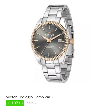
Sector Orologio Uomo 240 -
107
€
119,00
,10