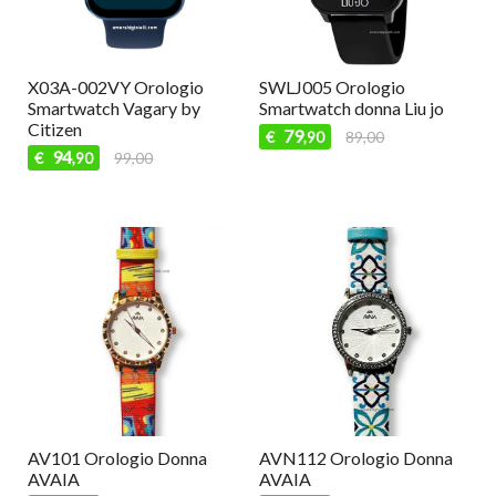
SWLJ009 Orologio
X03A-006VY Orologio
Smartwatch donna Liu jo
Smartwatch Vagary by
Citizen
79
€
89,00
,90
99
€
109,00
,99
R3273613004 Sector
R3271661029 Sector
Crono Eco Energy
Orologio Uomo