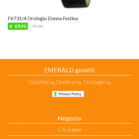
F6731/4 Orologio Donna Festina
69
€
79,00
,90
EMERALD gioielli
Gioielleria, Oreficeria, Orologeria.
Negozio
Chi siamo