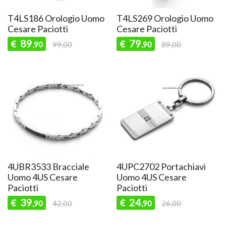
T4LS186 Orologio Uomo
T4LS269 Orologio Uomo
Cesare Paciotti
Cesare Paciotti
89
79
€
€
,90
99,00
,90
89,00
4UBR3533 Bracciale
4UPC2702 Portachiavi
Uomo 4US Cesare
Uomo 4US Cesare
Paciotti
Paciotti
39
24
€
€
,90
42,00
,90
26,00