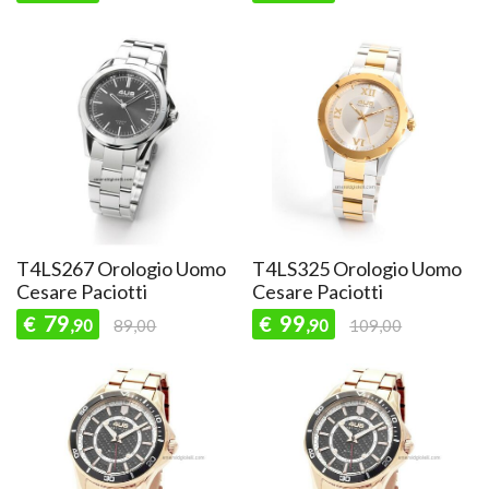
T4LS267 Orologio Uomo
T4LS325 Orologio Uomo
Cesare Paciotti
Cesare Paciotti
79
99
€
€
,90
89,00
,90
109,00