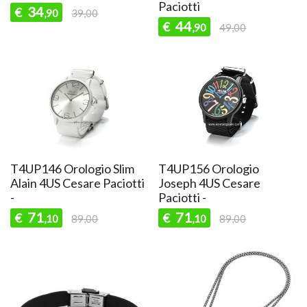
Paciotti
34
€
,90
39,00
44
€
,90
49,00
T4UP146 Orologio Slim
T4UP156 Orologio
Alain 4US Cesare Paciotti
Joseph 4US Cesare
-
Paciotti -
71
71
€
€
,10
89,00
,10
89,00