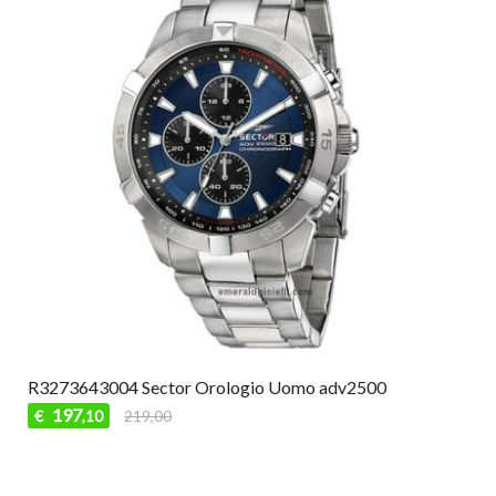
R3273643004 Sector Orologio Uomo adv2500
197
€
219,00
,10