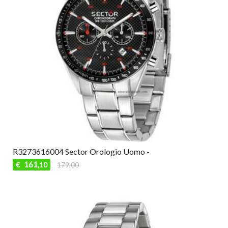
R3273616004 Sector Orologio Uomo -
161
€
179,00
,10