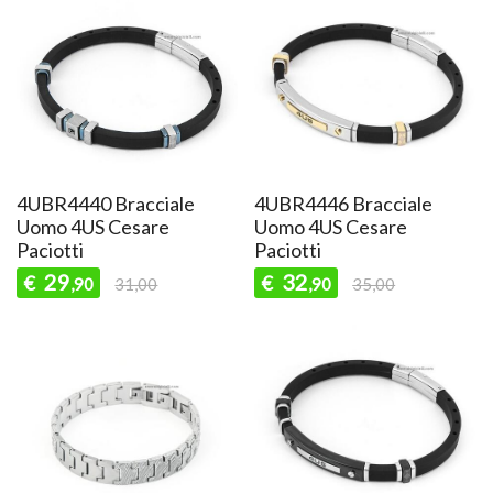
4UBR4440 Bracciale
4UBR4446 Bracciale
Uomo 4US Cesare
Uomo 4US Cesare
Paciotti
Paciotti
29
32
€
€
,90
31,00
,90
35,00