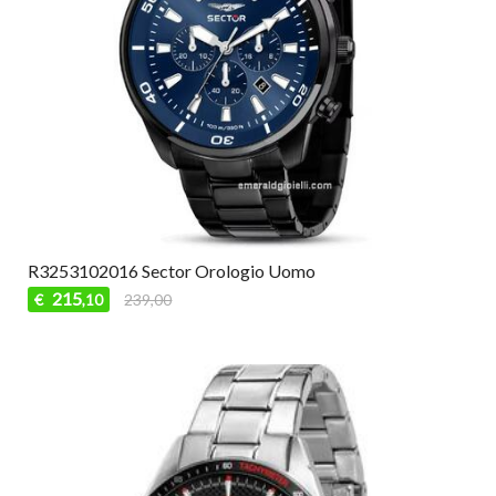
R3253102016 Sector Orologio Uomo
215
€
239,00
,10