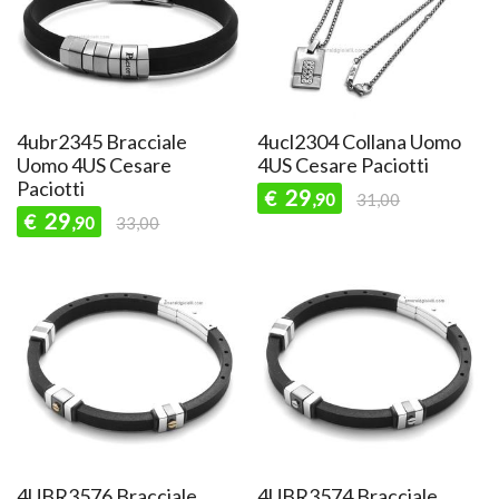
4ubr2345 Bracciale
4ucl2304 Collana Uomo
Uomo 4US Cesare
4US Cesare Paciotti
Paciotti
29
€
,90
31,00
29
€
,90
33,00
4UBR3576 Bracciale
4UBR3574 Bracciale