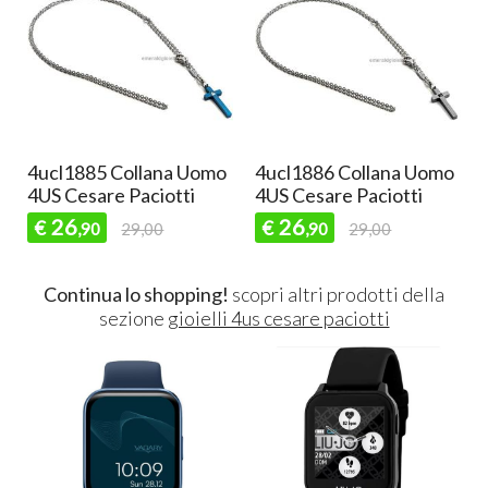
mo
4ucl1886 Collana Uomo
4UCL1942 Collana
4US Cesare Paciotti
Uomo 4US Cesare
Paciotti
26
€
,90
29,00
27
€
,90
29,00
Continua lo shopping!
scopri altri prodotti della
sezione
gioielli 4us cesare paciotti