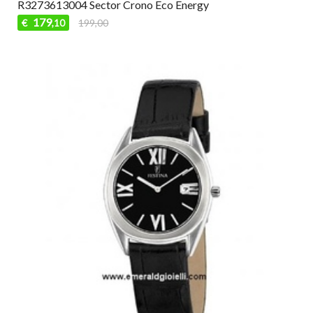
R3273613004 Sector Crono Eco Energy
179
€
199,00
,10