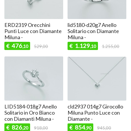
ERD2319 Orecchini
lid5180-d20g7 Anello
Punti Luce con Diamante
Solitario con Diamante
Miluna -
Miluna -
476
1.129
€
€
,10
529,00
,10
1.255,00
LID5184-018g7 Anello
cld2937 014g7 Girocollo
Solitario in Oro Bianco
Miluna Punto Luce con
con Diamanti Miluna -
Diamante -
826
854
€
€
,20
918,00
,90
945,00