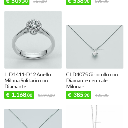
509
538
€
€
,90
565,00
,90
598,00
LID1411-D12 Anello
CLD4075 Girocollo con
Miluna Solitario con
Diamante centrale
Diamante
Miluna -
1.168
385
€
€
,00
1.290,00
,90
425,00