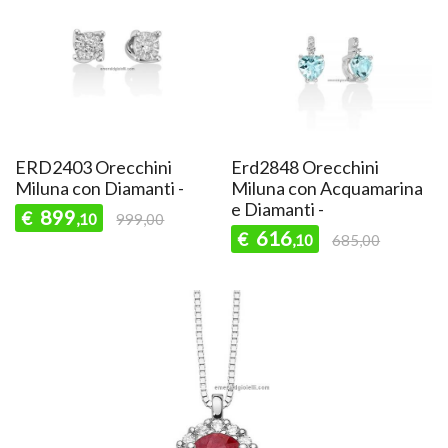
ERD2403 Orecchini
Erd2848 Orecchini
Miluna con Diamanti -
Miluna con Acquamarina
e Diamanti -
899
€
,10
999,00
616
€
,10
685,00