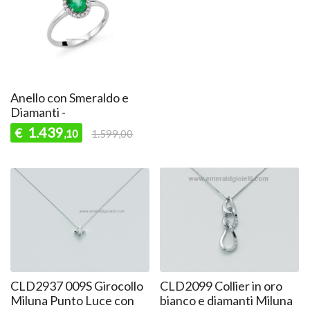
Anello con Smeraldo e
Diamanti -
1.439
€
,10
1.599,00
CLD2937 009S Girocollo
CLD2099 Collier in oro
Miluna Punto Luce con
bianco e diamanti Miluna