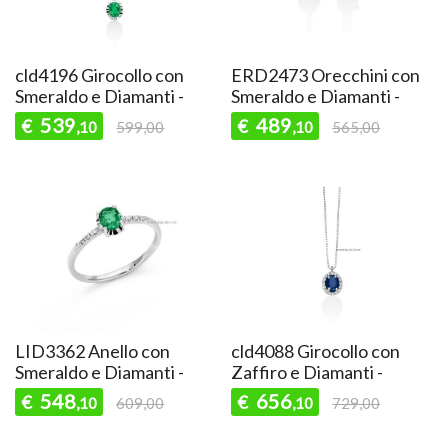
cld4196 Girocollo con
ERD2473 Orecchini con
Smeraldo e Diamanti -
Smeraldo e Diamanti -
539
489
€
€
,10
599,00
,10
565,00
LID3362 Anello con
cld4088 Girocollo con
Smeraldo e Diamanti -
Zaffiro e Diamanti -
548
656
€
€
,10
609,00
,10
729,00