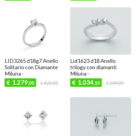
LID3265 d18g7 Anello
Lid1623 d18 Anello
Solitario con Diamante
trilogy con diamanti
Miluna -
Miluna -
1.279
1.034
€
€
,00
1.420,00
,10
1.149,00