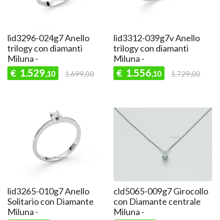
lid3296-024g7 Anello
lid3312-039g7v Anello
trilogy con diamanti
trilogy con diamanti
Miluna -
Miluna -
1.529
1.556
€
€
,10
1.699,00
,10
1.729,00
lid3265-010g7 Anello
cld5065-009g7 Girocollo
Solitario con Diamante
con Diamante centrale
Miluna -
Miluna -