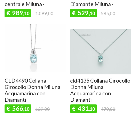
centrale Miluna -
Diamante Miluna -
989
529
€
€
,10
1.099,00
,10
585,00
CLD4490 Collana
cld4135 Collana Girocollo
Girocollo Donna Miluna
Donna Miluna
Acquamarina con
Acquamarina con
Diamanti
Diamanti
566
431
€
€
,10
629,00
,10
479,00