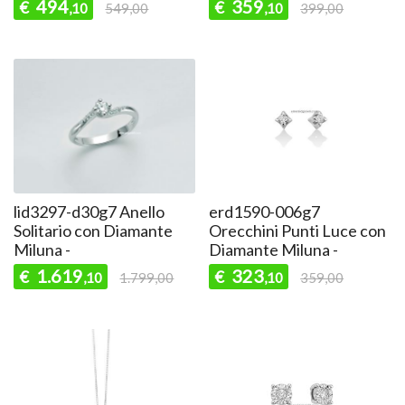
494
359
€
€
,10
549,00
,10
399,00
lid3297-d30g7 Anello
erd1590-006g7
Solitario con Diamante
Orecchini Punti Luce con
Miluna -
Diamante Miluna -
1.619
323
€
€
,10
1.799,00
,10
359,00