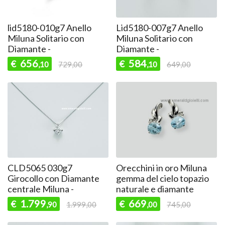
lid5180-010g7 Anello
Lid5180-007g7 Anello
Miluna Solitario con
Miluna Solitario con
Diamante -
Diamante -
656
584
€
€
,10
729,00
,10
649,00
CLD5065 030g7
Orecchini in oro Miluna
Girocollo con Diamante
gemma del cielo topazio
centrale Miluna -
naturale e diamante
1.799
669
€
€
,90
1.999,00
,00
745,00