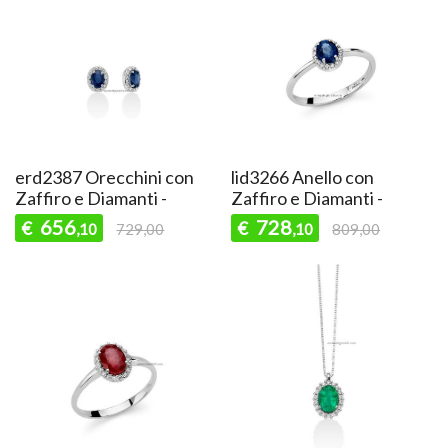
erd2387 Orecchini con
lid3266 Anello con
Zaffiro e Diamanti -
Zaffiro e Diamanti -
656
728
€
€
,10
729,00
,10
809,00