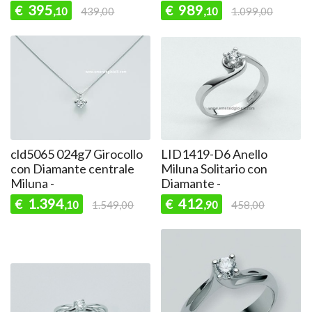
395
989
€
€
,10
439,00
,10
1.099,00
cld5065 024g7 Girocollo
LID1419-D6 Anello
con Diamante centrale
Miluna Solitario con
Miluna -
Diamante -
1.394
412
€
€
,10
1.549,00
,90
458,00