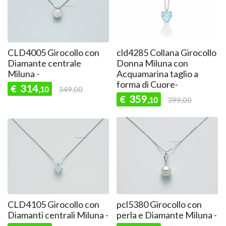
CLD4005 Girocollo con
cld4285 Collana Girocollo
Diamante centrale
Donna Miluna con
Miluna -
Acquamarina taglio a
forma di Cuore-
314
€
,10
349,00
359
€
,10
399,00
CLD4105 Girocollo con
pcl5380 Girocollo con
Diamanti centrali Miluna -
perla e Diamante Miluna -