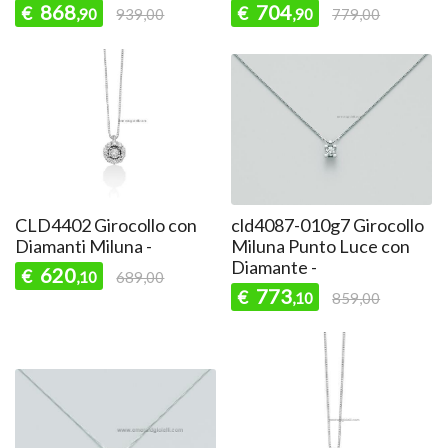
868
704
€
€
,90
939,00
,90
779,00
CLD4402 Girocollo con
cld4087-010g7 Girocollo
Diamanti Miluna -
Miluna Punto Luce con
Diamante -
620
€
,10
689,00
773
€
,10
859,00