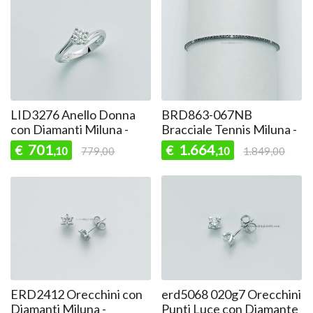
LID3276 Anello Donna
BRD863-067NB
con Diamanti Miluna -
Bracciale Tennis Miluna -
701
1.664
€
€
,10
779,00
,10
1.849,00
ERD2412 Orecchini con
erd5068 020g7 Orecchini
Diamanti Miluna -
Punti Luce con Diamante