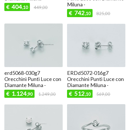
Miluna -
404
€
,10
449,00
742
€
,10
825,00
erd5068-030g7
ERDd5072-016g7
Orecchini Punti Luce con
Orecchini Punti Luce con
Diamante Miluna -
Diamante Miluna -
1.124
512
€
€
,90
1.249,00
,10
569,00