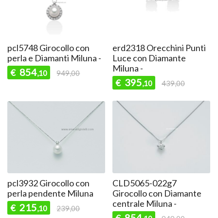
pcl5748 Girocollo con
erd2318 Orecchini Punti
perla e Diamanti Miluna -
Luce con Diamante
Miluna -
854
€
,10
949,00
395
€
,10
439,00
pcl3932 Girocollo con
CLD5065-022g7
perla pendente Miluna
Girocollo con Diamante
centrale Miluna -
215
€
,10
239,00
854