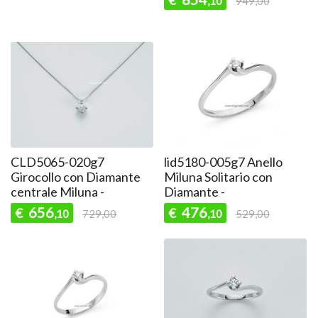
€
,10
949,00
CLD5065-020g7
lid5180-005g7 Anello
Girocollo con Diamante
Miluna Solitario con
centrale Miluna -
Diamante -
656
476
€
€
,10
729,00
,10
529,00