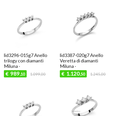
lid3296-015g7 Anello
lid3387-020g7 Anello
trilogy con diamanti
Veretta di diamanti
Miluna -
Miluna -
989
1.120
€
€
,10
1.099,00
,50
1.245,00