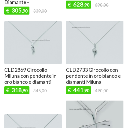
Diamante -
628
€
,90
698,00
305
€
,90
339,00
CLD2869 Girocollo
CLD2733 Girocollo con
Miluna con pendente in
pendente in oro bianco e
oro bianco e diamanti
diamanti Miluna
318
441
€
€
,90
345,00
,90
490,00