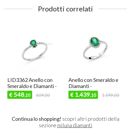
Prodotti correlati
LID3362 Anello con
Anello con Smeraldo e
Smeraldo e Diamanti -
Diamanti -
548
1.439
€
€
,10
609,00
,10
1.599,00
Continua lo shopping!
scopri altri prodotti della
sezione
miluna diamanti