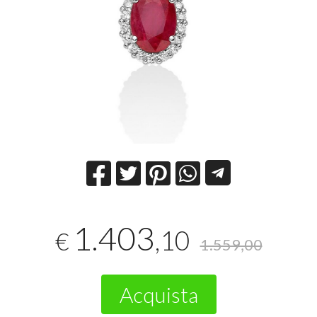
1.403
,10
€
1.559,00
Acquista