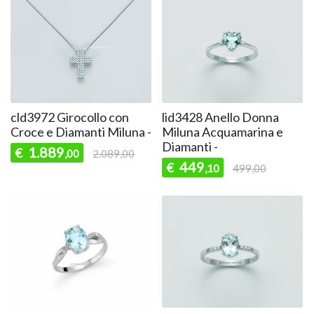
cld3972 Girocollo con
lid3428 Anello Donna
Croce e Diamanti Miluna -
Miluna Acquamarina e
Diamanti -
1.889
€
,00
2.089,00
449
€
,10
499,00