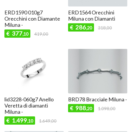
ERD1590 010g7
ERD1564 Orecchini
Orecchini con Diamante
Miluna con Diamanti
Miluna -
286
€
,20
318,00
377
€
,10
419,00
lid3228-060g7 Anello
BRD78 Bracciale Miluna -
Veretta di diamanti
988
€
,20
1.098,00
Miluna -
1.499
€
,10
1.649,00