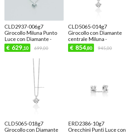
CLD2937-006g7
CLD5065-014g7
Girocollo Miluna Punto
Girocollo con Diamante
Luce con Diamante -
centrale Miluna -
629
854
€
€
,10
699,00
,80
945,00
CLD5065-018g7
ERD2386-10g7
Girocollo con Diamante
Orecchini Punti Luce con