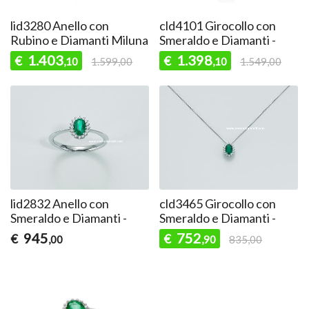
lid3280 Anello con
cld4101 Girocollo con
Rubino e Diamanti Miluna
Smeraldo e Diamanti -
1.403
1.398
€
€
,10
1.599,00
,10
1.549,00
lid2832 Anello con
cld3465 Girocollo con
Smeraldo e Diamanti -
Smeraldo e Diamanti -
945
752
€
€
,00
,90
835,00