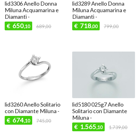
lid3306 Anello Donna
lid3289 Anello Donna
Miluna Acquamarina e
Miluna Acquamarina e
Diamanti -
Diamanti -
650
718
€
€
,10
689,00
,00
799,00
lid3260 Anello Solitario
lid5180 025g7 Anello
con Diamante Miluna -
Solitario con Diamante
Miluna -
674
€
,10
745,00
1.565
€
,10
1.739,00