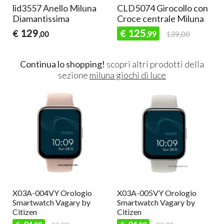
CLD5077 Girocollo a
CLD5078 Girocollo a
forma di cuore Miluna
forma di cuore Miluna
84
104
€
€
,99
89,00
,99
109,00
Continua lo shopping!
scopri altri prodotti della
sezione
miluna giochi di luce
X03A-002VY Orologio
SWLJ005 Orologio
Smartwatch Vagary by
Smartwatch donna Liu jo
Citizen
79
€
89,00
,90