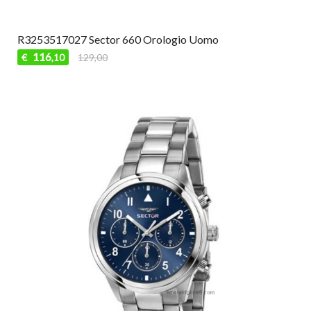
R3253517027 Sector 660 Orologio Uomo
116
€
129,00
,10