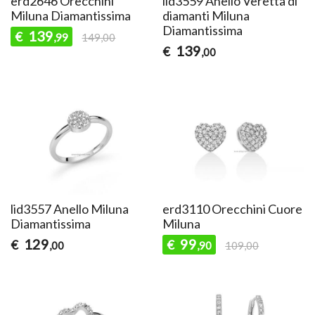
erd2646 Orecchini
lid3559 Anello Veretta di
Miluna Diamantissima
diamanti Miluna
Diamantissima
139
€
,99
149,00
139
€
,00
lid3557 Anello Miluna
erd3110 Orecchini Cuore
Diamantissima
Miluna
129
99
€
€
,00
,90
109,00