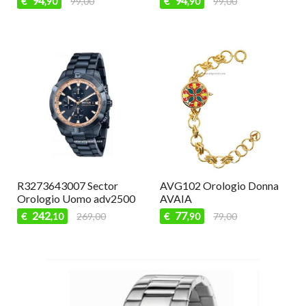
94
€
99,00
,90
AV101 Orologio Donna
AVN112 Orologio Donna
AVAIA
AVAIA
44
62
€
49,00
€
69,00
,90
,90