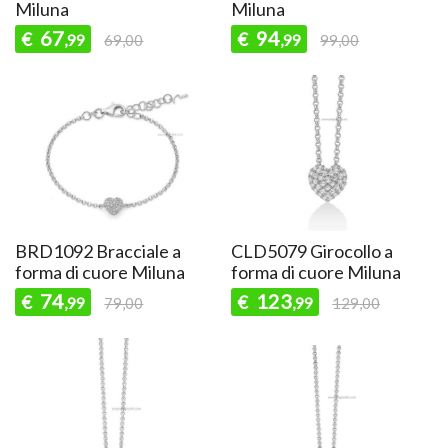
Miluna
Miluna
67
94
€
€
,99
69,00
,99
99,00
BRD1092 Bracciale a
CLD5079 Girocollo a
forma di cuore Miluna
forma di cuore Miluna
74
123
€
€
,99
79,00
,99
129,00