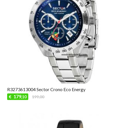
R3273613004 Sector Crono Eco Energy
179
€
199,00
,10