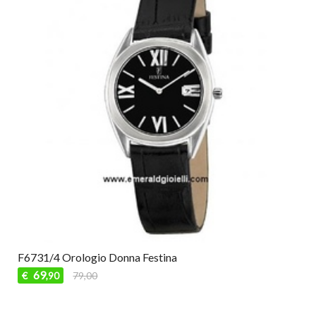
F6731/4 Orologio Donna Festina
69
€
79,00
,90