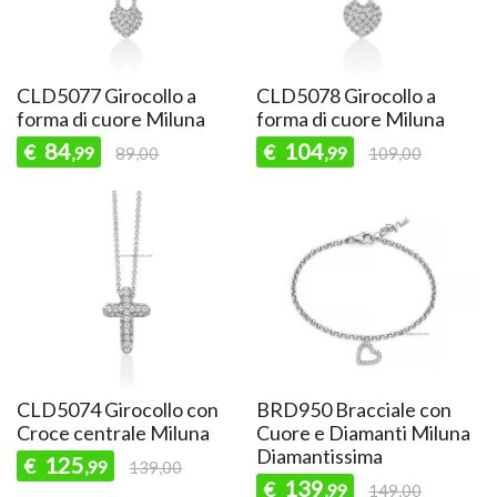
CLD5077 Girocollo a
CLD5078 Girocollo a
forma di cuore Miluna
forma di cuore Miluna
84
104
€
€
,99
89,00
,99
109,00
CLD5074 Girocollo con
BRD950 Bracciale con
Croce centrale Miluna
Cuore e Diamanti Miluna
Diamantissima
125
€
,99
139,00
139
€
,99
149,00