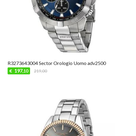
R3273643004 Sector Orologio Uomo adv2500
197
€
219,00
,10