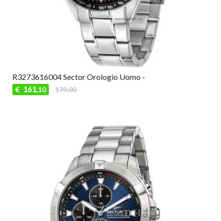
R3273616004 Sector Orologio Uomo -
161
€
179,00
,10