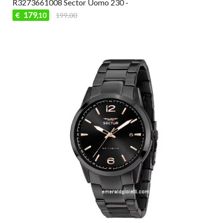
R3273661008 Sector Uomo 230 -
179
€
199,00
,10