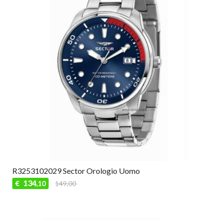
R3253102029 Sector Orologio Uomo
134
€
149,00
,10