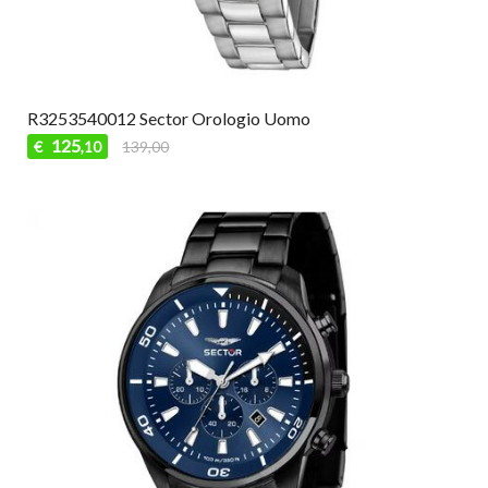
R3253540012 Sector Orologio Uomo
125
€
139,00
,10