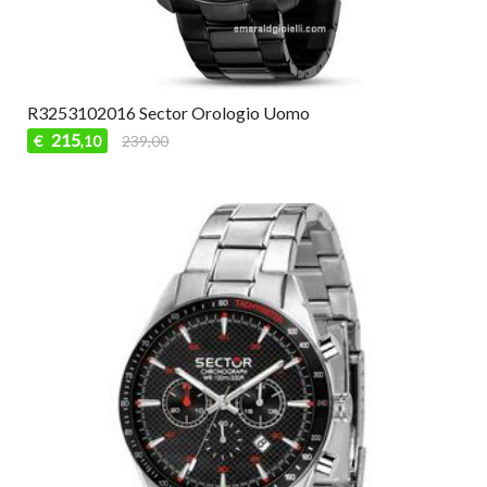
R3253102016 Sector Orologio Uomo
215
€
239,00
,10