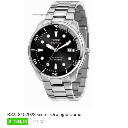
R3253102028 Sector Orologio Uomo
134
€
149,00
,10