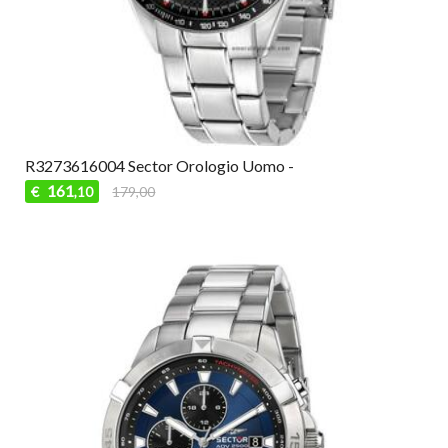
R3273616004 Sector Orologio Uomo -
161
€
179,00
,10