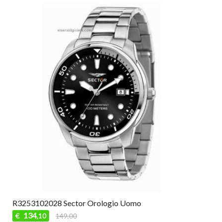
R3253102028 Sector Orologio Uomo
134
€
149,00
,10