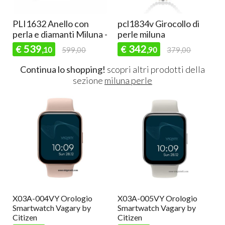
PLI1632 Anello con
pcl1834v Girocollo di
a
perla e diamanti Miluna -
perle miluna
539
342
€
€
,10
599,00
,90
379,00
Continua lo shopping!
scopri altri prodotti della
sezione
miluna perle
X03A-004VY Orologio
X03A-005VY Orologio
Smartwatch Vagary by
Smartwatch Vagary by
Citizen
Citizen