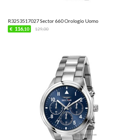
R3253517027 Sector 660 Orologio Uomo
116
€
129,00
,10