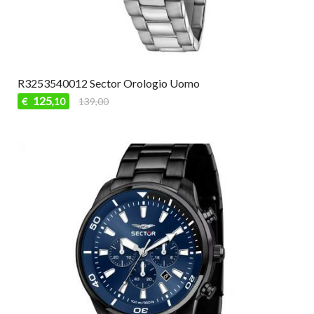
R3253540012 Sector Orologio Uomo
125
€
139,00
,10