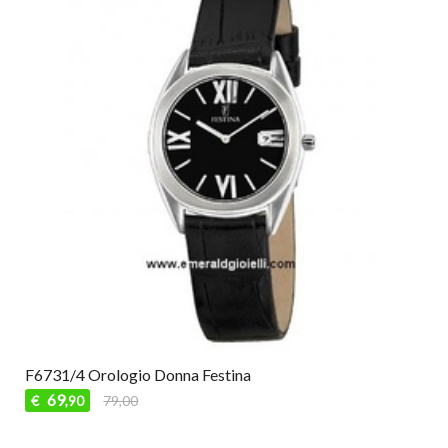
F6731/4 Orologio Donna Festina
69
€
79,00
,90