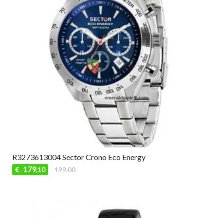
R3273613004 Sector Crono Eco Energy
179
€
199,00
,10