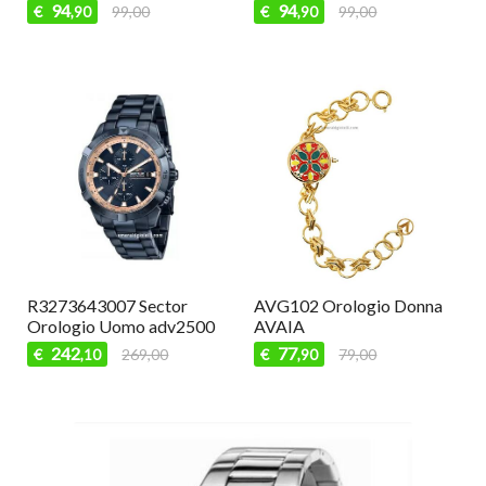
94
94
€
99,00
€
99,00
,90
,90
R3273643007 Sector
AVG102 Orologio Donna
Orologio Uomo adv2500
AVAIA
242
77
€
269,00
€
79,00
,10
,90