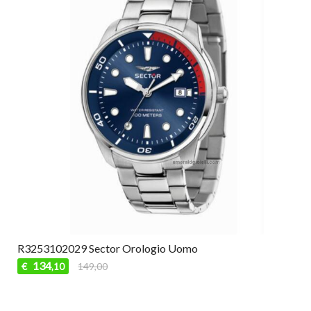
R3253102029 Sector Orologio Uomo
134
€
149,00
,10