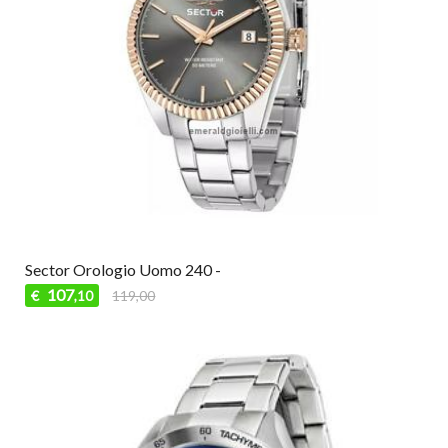
Sector Orologio Uomo 240 -
107
€
119,00
,10