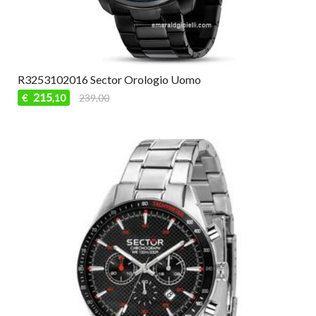
R3253102016 Sector Orologio Uomo
215
€
239,00
,10