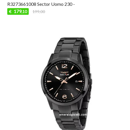
R3273661008 Sector Uomo 230 -
179
€
199,00
,10