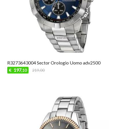
R3273643004 Sector Orologio Uomo adv2500
197
€
219,00
,10