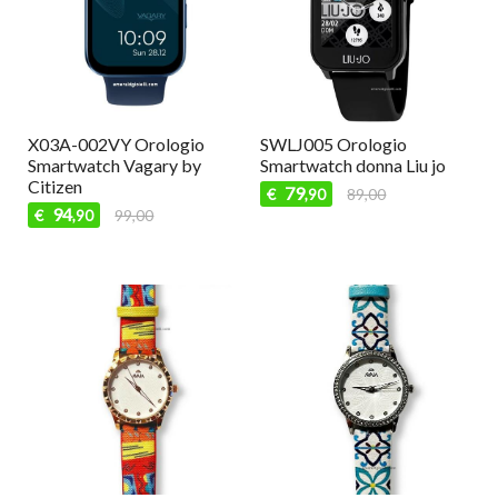
X03A-002VY Orologio
SWLJ005 Orologio
Smartwatch Vagary by
Smartwatch donna Liu jo
Citizen
79
€
89,00
,90
94
€
99,00
,90