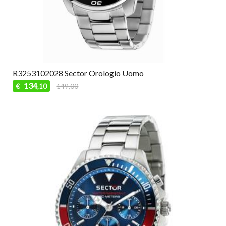
R3253102028 Sector Orologio Uomo
134
€
149,00
,10