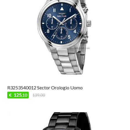
R3253540012 Sector Orologio Uomo
125
€
139,00
,10