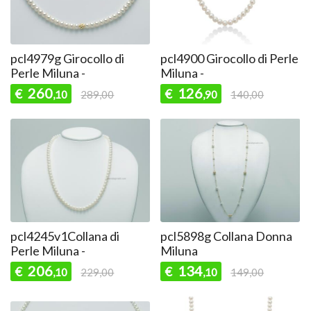
pcl4979g Girocollo di
pcl4900 Girocollo di Perle
Perle Miluna -
Miluna -
260
126
€
€
,10
289,00
,90
140,00
pcl4245v1Collana di
pcl5898g Collana Donna
Perle Miluna -
Miluna
206
134
€
€
,10
229,00
,10
149,00