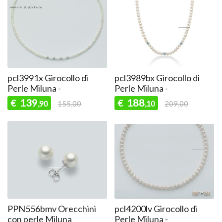
pcl3991x Girocollo di
pcl3989bx Girocollo di
Perle Miluna -
Perle Miluna -
139
188
€
€
,90
155,00
,10
209,00
PPN556bmv Orecchini
pcl4200lv Girocollo di
con perle Miluna
Perle Miluna -