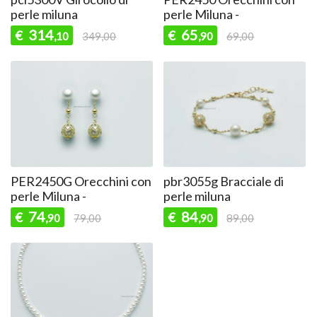
perle miluna
perle Miluna -
314
65
€
€
,10
349,00
,90
69,00
PER2450G Orecchini con
pbr3055g Bracciale di
perle Miluna -
perle miluna
74
84
€
€
,90
79,00
,90
89,00