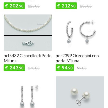
202
212
€
€
,90
225,00
,90
235,00
pcl5432 Girocollo di Perle
per2399 Orecchini con
Miluna -
perle Miluna
243
94
€
€
,90
270,00
,90
99,00