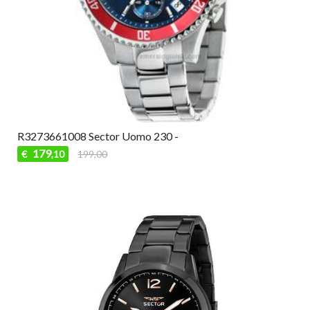
R3273661008 Sector Uomo 230 -
179
€
199,00
,10