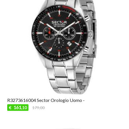
R3273616004 Sector Orologio Uomo -
161
€
179,00
,10