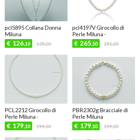
pcl5895 Collana Donna
pcl4197V Girocollo di
Miluna
Perle Miluna -
126
265
€
€
,10
139,00
,50
295,00
PCL2212 Girocollo di
PBR2302g Bracciale di
Perle Miluna -
Perle Miluna
179
179
€
€
,10
199,00
,10
199,00