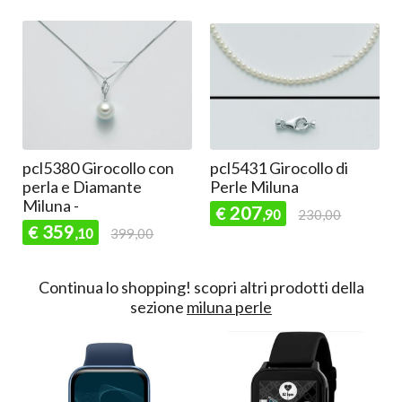
i
pcl5380 Girocollo con
pcl5431 Girocollo di
perla e Diamante
Perle Miluna
Miluna -
207
€
,90
230,00
359
€
,10
399,00
Continua lo shopping!
scopri altri prodotti della
sezione
miluna perle