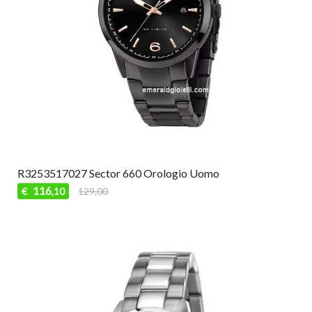
R3253517027 Sector 660 Orologio Uomo
116
€
129,00
,10