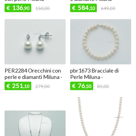
136
584
€
€
,90
150,00
,10
649,00
PER2284 Orecchini con
pbr1673 Bracciale di
perle e diamanti Miluna -
Perle Miluna -
251
76
€
€
,10
279,00
,50
85,00