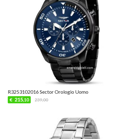
R3253102016 Sector Orologio Uomo
215
€
239,00
,10