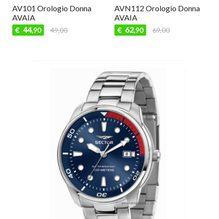
AV101 Orologio Donna
AVN112 Orologio Donna
AVAIA
AVAIA
44
62
€
49,00
€
69,00
,90
,90