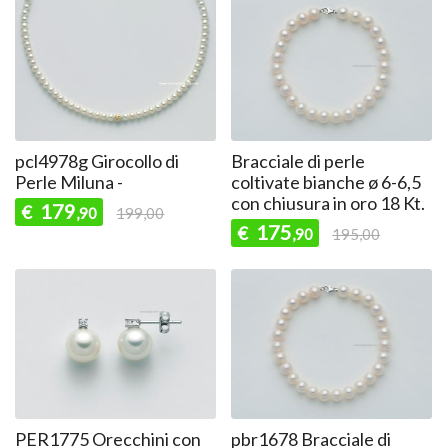
pcl4978g Girocollo di
Bracciale di perle
Perle Miluna -
coltivate bianche ø 6-6,5
con chiusura in oro 18 Kt.
179
€
,90
199,00
175
€
,90
195,00
PER1775 Orecchini con
pbr1678 Bracciale di