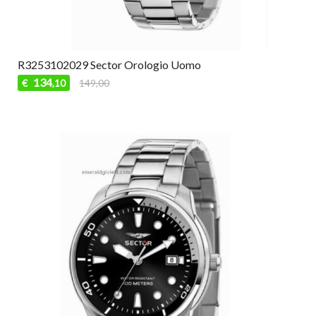
R3253102029 Sector Orologio Uomo
134
€
149,00
,10