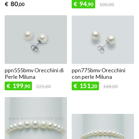
80
94
€
€
,00
,90
100,00
ppn555bmv Orecchini di
ppn775bmv Orecchini
Perle Miluna
con perle Miluna
199
151
€
€
,90
225,00
,20
168,00