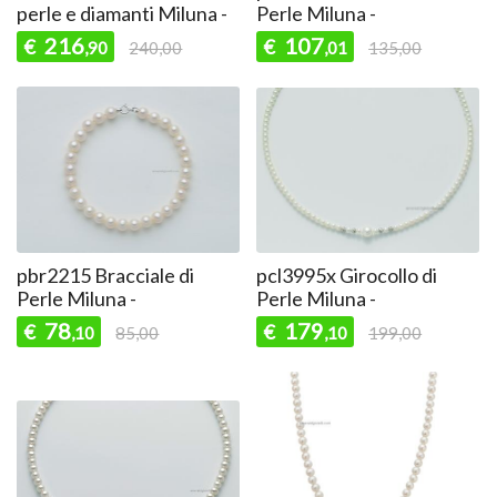
perle e diamanti Miluna -
Perle Miluna -
216
107
€
€
,90
240,00
,01
135,00
pbr2215 Bracciale di
pcl3995x Girocollo di
Perle Miluna -
Perle Miluna -
78
179
€
€
,10
85,00
,10
199,00