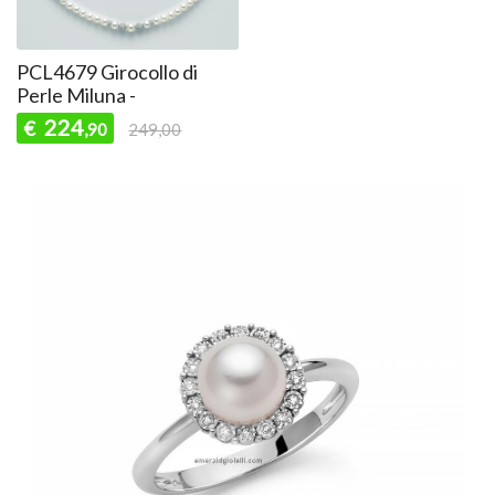
PCL4679 Girocollo di
Perle Miluna -
224
€
,90
249,00