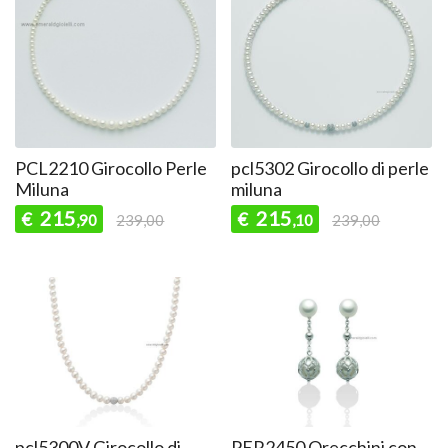
PCL2210 Girocollo Perle
pcl5302 Girocollo di perle
Miluna
miluna
215
215
€
€
,90
239,00
,10
239,00
pcl5300V Girocollo di
PER2450 Orecchini con