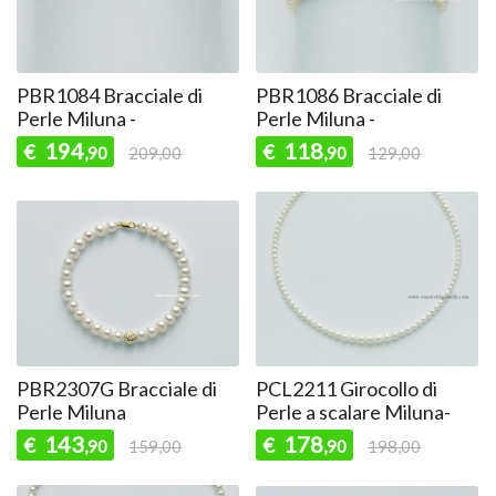
PBR1084 Bracciale di
PBR1086 Bracciale di
Perle Miluna -
Perle Miluna -
194
118
€
€
,90
209,00
,90
129,00
PBR2307G Bracciale di
PCL2211 Girocollo di
Perle Miluna
Perle a scalare Miluna-
143
178
€
€
,90
159,00
,90
198,00