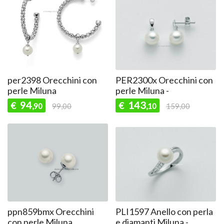
per2398 Orecchini con
PER2300x Orecchini con
perle Miluna
perle Miluna -
94
143
€
€
,90
99,00
,10
159,00
ppn859bmx Orecchini
PLI1597 Anello con perla
con perle Miluna
e diamanti Miluna -