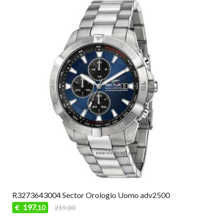
R3273643004 Sector Orologio Uomo adv2500
197
€
219,00
,10