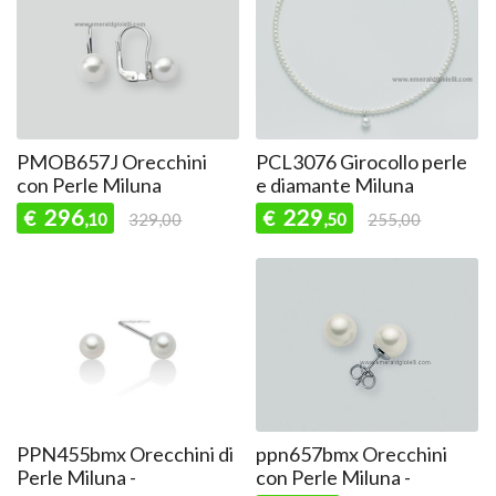
PMOB657J Orecchini
PCL3076 Girocollo perle
con Perle Miluna
e diamante Miluna
296
229
€
€
,10
329,00
,50
255,00
PPN455bmx Orecchini di
ppn657bmx Orecchini
Perle Miluna -
con Perle Miluna -