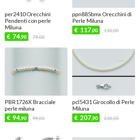
per2410 Orecchini
ppn885bmx Orecchini di
Pendenti con perle
Perle Miluna
Miluna
117
€
,00
130,00
74
€
,90
79,00
PBR1726X Bracciale
pcl5431 Girocollo di Perle
perle miluna
Miluna
94
207
€
€
,90
99,00
,90
230,00