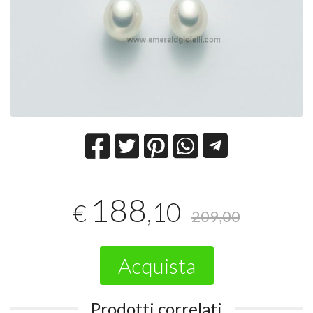
188
,10
€
209,00
Acquista
Prodotti correlati