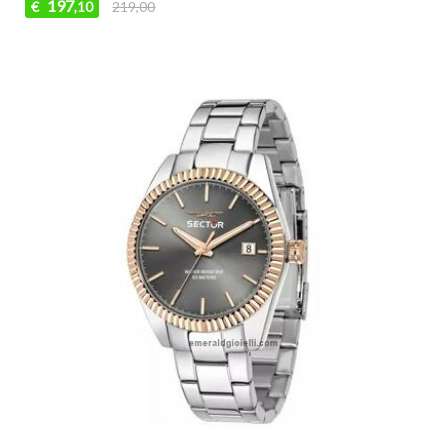
197
€
219,00
,10