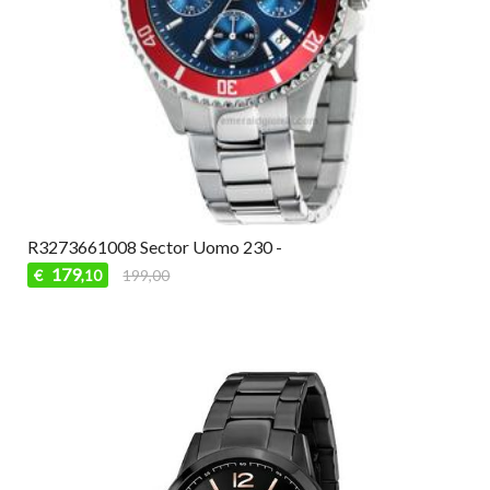
R3273661008 Sector Uomo 230 -
179
€
199,00
,10