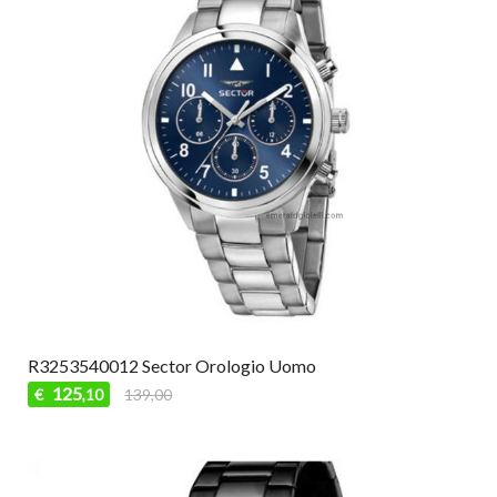
R3253540012 Sector Orologio Uomo
125
€
139,00
,10