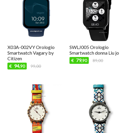
X03A-002VY Orologio
SWLJ005 Orologio
Smartwatch Vagary by
Smartwatch donna Liu jo
Citizen
79
€
89,00
,90
94
€
99,00
,90