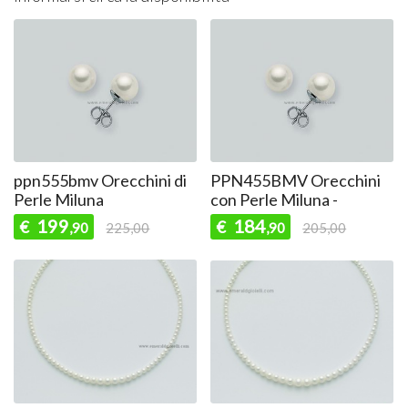
ppn555bmv Orecchini di
PPN455BMV Orecchini
Perle Miluna
con Perle Miluna -
199
184
€
€
,90
225,00
,90
205,00