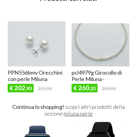
PPN556bmv Orecchini
pcl4979g Girocollo di
con perle Miluna
Perle Miluna -
202
260
€
€
,90
225,00
,10
289,00
Continua lo shopping!
scopri altri prodotti della
sezione
miluna perle