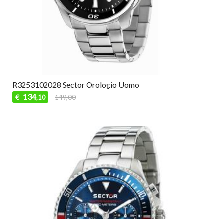
R3253102028 Sector Orologio Uomo
134
€
149,00
,10