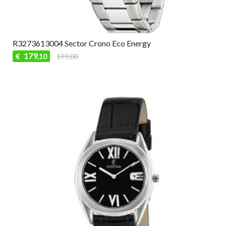
R3273613004 Sector Crono Eco Energy
179
€
199,00
,10