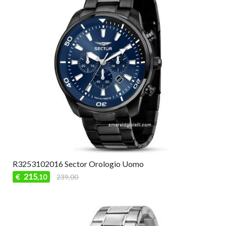
R3253102016 Sector Orologio Uomo
215
€
239,00
,10