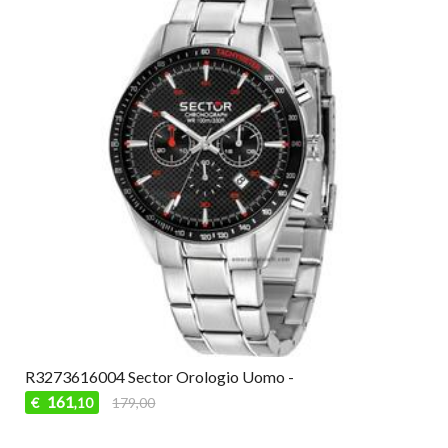
R3273616004 Sector Orologio Uomo -
161
€
179,00
,10