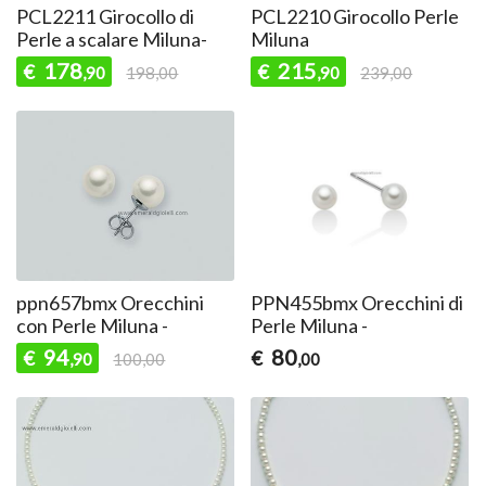
PCL2211 Girocollo di
PCL2210 Girocollo Perle
Perle a scalare Miluna-
Miluna
178
215
€
€
,90
198,00
,90
239,00
ppn657bmx Orecchini
PPN455bmx Orecchini di
con Perle Miluna -
Perle Miluna -
94
80
€
€
,90
100,00
,00