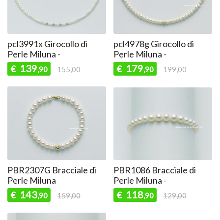
pcl3991x Girocollo di
pcl4978g Girocollo di
Perle Miluna -
Perle Miluna -
139
179
€
€
,90
155,00
,90
199,00
PBR2307G Bracciale di
PBR1086 Bracciale di
Perle Miluna
Perle Miluna -
143
118
€
€
,90
159,00
,90
129,00