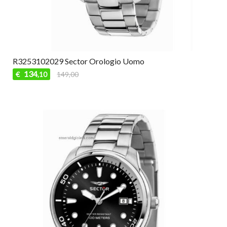
R3253102029 Sector Orologio Uomo
134
€
149,00
,10