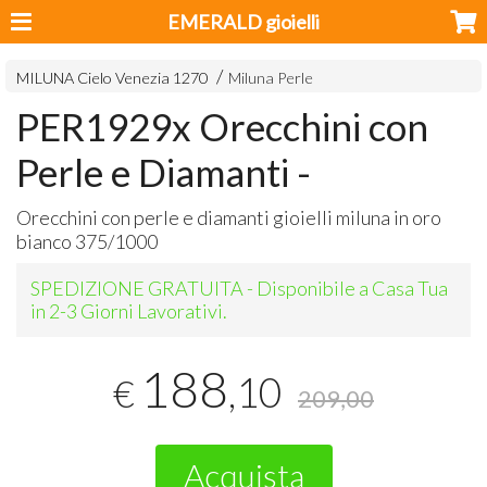
EMERALD gioielli
MILUNA Cielo Venezia 1270
Miluna Perle
PER1929x Orecchini con
Perle e Diamanti -
Orecchini con perle e diamanti gioielli miluna in oro
bianco 375/1000
SPEDIZIONE GRATUITA - Disponibile a Casa Tua
in 2-3 Giorni Lavorativi.
188
,10
€
209,00
Acquista