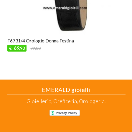
F6731/4 Orologio Donna Festina
69
€
79,00
,90
EMERALD gioielli
Gioielleria, Oreficeria, Orologeria.