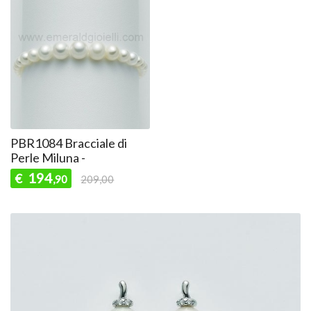
PBR1084 Bracciale di
Perle Miluna -
194
€
,90
209,00