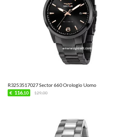
R3253517027 Sector 660 Orologio Uomo
116
€
129,00
,10