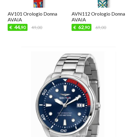
AV101 Orologio Donna
AVN112 Orologio Donna
AVAIA
AVAIA
44
62
€
49,00
€
69,00
,90
,90