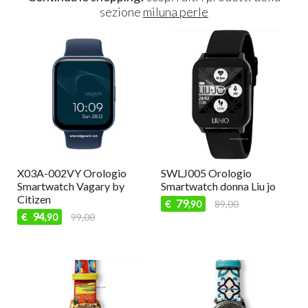
sezione
miluna perle
X03A-002VY Orologio
SWLJ005 Orologio
Smartwatch Vagary by
Smartwatch donna Liu jo
Citizen
79
€
89,00
,90
94
€
99,00
,90