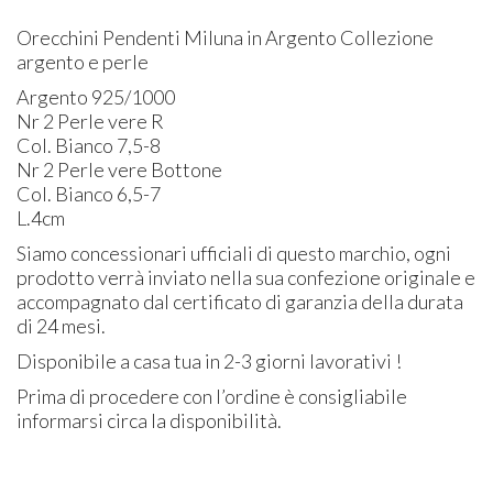
Orecchini Pendenti Miluna in Argento Collezione
argento e perle
Argento 925/1000
Nr 2 Perle vere R
Col. Bianco 7,5-8
Nr 2 Perle vere Bottone
Col. Bianco 6,5-7
L.4cm
Siamo concessionari ufficiali di questo marchio, ogni
prodotto verrà inviato nella sua confezione originale e
accompagnato dal certificato di garanzia della durata
di 24 mesi.
Disponibile a casa tua in 2-3 giorni lavorativi !
Prima di procedere con l’ordine è consigliabile
informarsi circa la disponibilità.