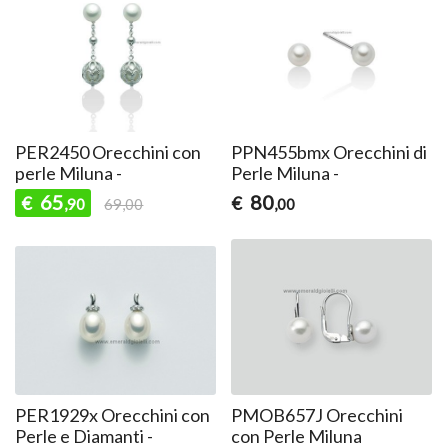
PER2450 Orecchini con
PPN455bmx Orecchini di
perle Miluna -
Perle Miluna -
65
80
€
€
,90
69,00
,00
PER1929x Orecchini con
PMOB657J Orecchini
Perle e Diamanti -
con Perle Miluna