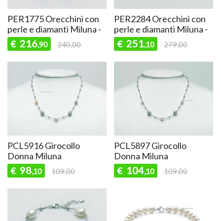
PER1775 Orecchini con
PER2284 Orecchini con
perle e diamanti Miluna -
perle e diamanti Miluna -
216
251
€
€
,90
240,00
,10
279,00
PCL5916 Girocollo
PCL5897 Girocollo
Donna Miluna
Donna Miluna
98
104
€
€
,10
109,00
,10
109,00