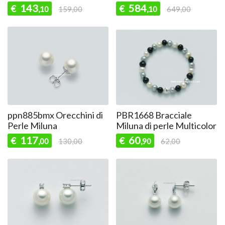
143
584
€
€
,10
159,00
,10
649,00
ppn885bmx Orecchini di
PBR1668 Bracciale
Perle Miluna
Miluna di perle Multicolor
117
60
€
€
,00
130,00
,90
62,00