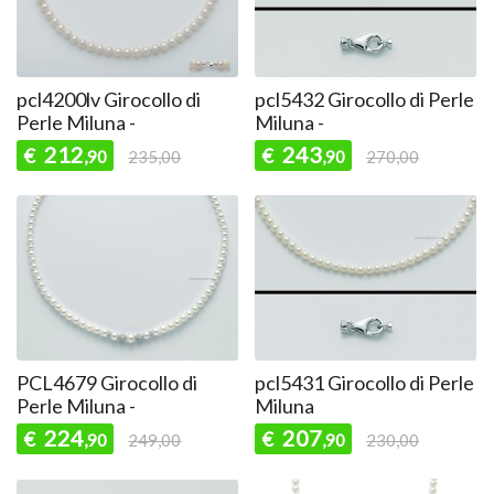
pcl4200lv Girocollo di
pcl5432 Girocollo di Perle
Perle Miluna -
Miluna -
212
243
€
€
,90
235,00
,90
270,00
PCL4679 Girocollo di
pcl5431 Girocollo di Perle
Perle Miluna -
Miluna
224
207
€
€
,90
249,00
,90
230,00