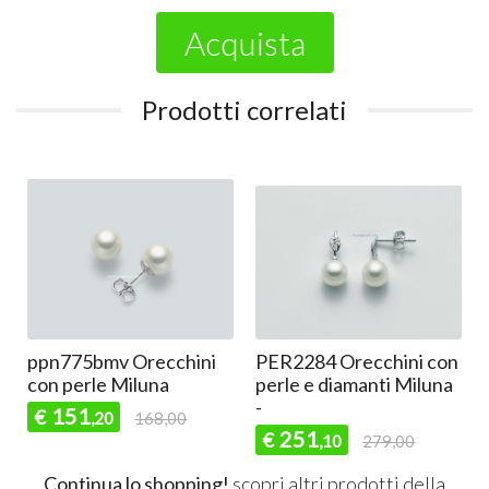
Acquista
Prodotti correlati
ppn775bmv Orecchini
PER2284 Orecchini con
con perle Miluna
perle e diamanti Miluna
-
151
€
,20
168,00
251
€
,10
279,00
Continua lo shopping!
scopri altri prodotti della