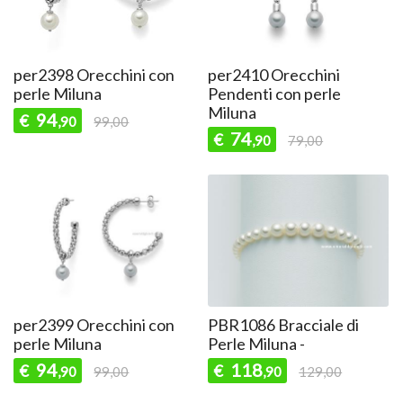
per2398 Orecchini con
per2410 Orecchini
perle Miluna
Pendenti con perle
Miluna
94
€
,90
99,00
74
€
,90
79,00
per2399 Orecchini con
PBR1086 Bracciale di
perle Miluna
Perle Miluna -
94
118
€
€
,90
99,00
,90
129,00