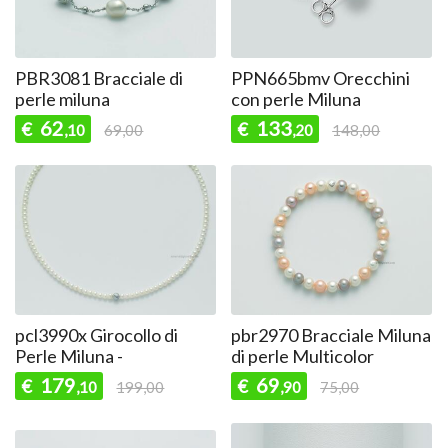
PBR3081 Bracciale di
PPN665bmv Orecchini
perle miluna
con perle Miluna
62
133
€
€
,10
69,00
,20
148,00
pcl3990x Girocollo di
pbr2970 Bracciale Miluna
Perle Miluna -
di perle Multicolor
179
69
€
€
,10
199,00
,90
75,00