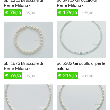
pbr2215 Bracciale di
pcl3995x Girocollo di
Perle Miluna -
Perle Miluna -
78
179
€
€
,10
85,00
,10
199,00
pbr1673 Bracciale di
pcl5302 Girocollo di perle
Perle Miluna -
miluna
76
215
€
€
,50
85,00
,10
239,00