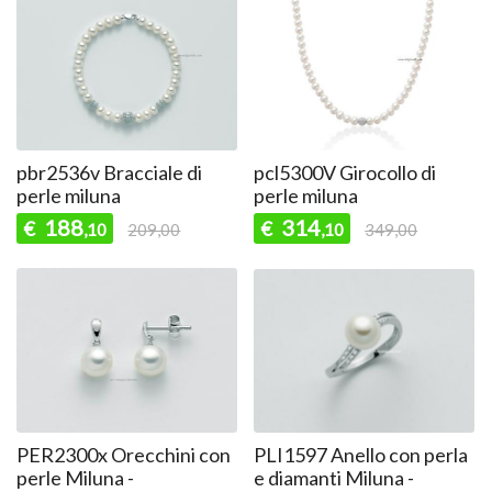
pbr2536v Bracciale di
pcl5300V Girocollo di
perle miluna
perle miluna
188
314
€
€
,10
209,00
,10
349,00
PER2300x Orecchini con
PLI1597 Anello con perla
perle Miluna -
e diamanti Miluna -