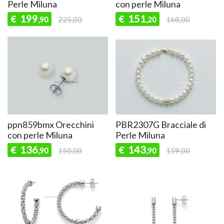
Perle Miluna
con perle Miluna
199
151
€
€
,90
225,00
,20
168,00
ppn859bmx Orecchini
PBR2307G Bracciale di
con perle Miluna
Perle Miluna
136
143
€
€
,90
150,00
,90
159,00