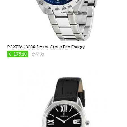
R3273613004 Sector Crono Eco Energy
179
€
199,00
,10