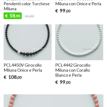
Pendenti color Turchese
Miluna con Onice e Perla
Miluna
99
€
,00
58
€
,90
65,00
PCL4450V Girocollo
PCL4442 Girocollo
Miluna Onice e Perla
Miluna con Corallo
Bianco e Perla
108
€
,00
99
€
,00