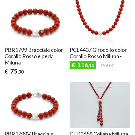
PBR1799 Bracciale color
PCL4437 Girocollo color
Corallo Rosso e perla
Corallo Rosso Miluna -
Miluna
116
€
,10
129,00
75
€
,00
PBR1799V Bracciale
CLD3658 Collana Miluna