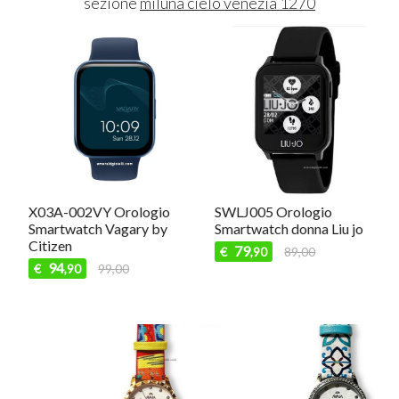
sezione
miluna cielo venezia 1270
X03A-002VY Orologio
SWLJ005 Orologio
Smartwatch Vagary by
Smartwatch donna Liu jo
Citizen
79
€
89,00
,90
94
€
99,00
,90