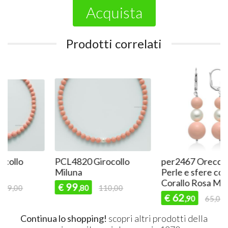
Acquista
Prodotti correlati
PCL4820 Girocollo
per2467 Orecchini con
Miluna
Perle e sfere color
Corallo Rosa Miluna
99
€
,80
110,00
62
€
,90
65,00
Continua lo shopping!
scopri altri prodotti della