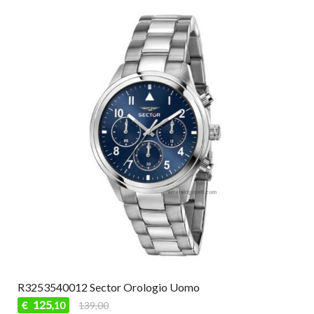
R3253540012 Sector Orologio Uomo
125
€
139,00
,10