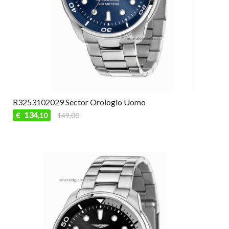
R3253102029 Sector Orologio Uomo
134
€
149,00
,10