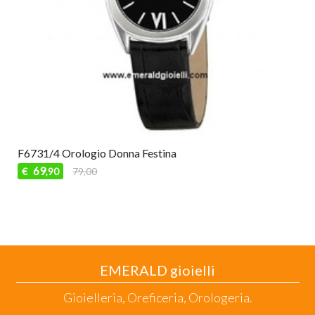
F6731/4 Orologio Donna Festina
69
€
79,00
,90
EMERALD gioielli
Gioielleria, Oreficeria, Orologeria.