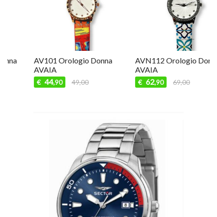
AV101 Orologio Donna
AVN112 Orologio Donna
AVAIA
AVAIA
44
62
€
49,00
€
69,00
,90
,90