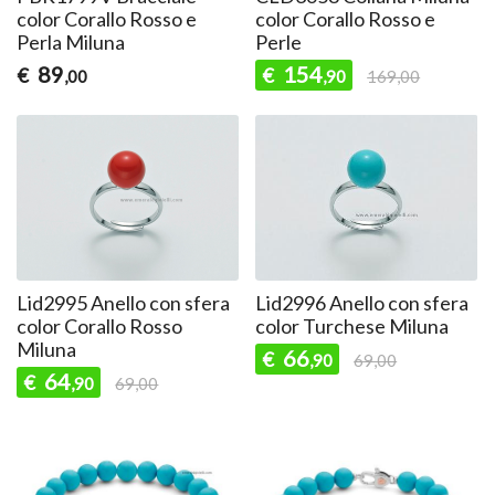
color Corallo Rosso e
color Corallo Rosso e
Perla Miluna
Perle
89
154
€
€
,00
,90
169,00
Lid2995 Anello con sfera
Lid2996 Anello con sfera
color Corallo Rosso
color Turchese Miluna
Miluna
66
€
,90
69,00
64
€
,90
69,00