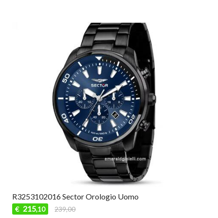
R3253102016 Sector Orologio Uomo
215
€
239,00
,10