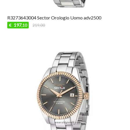
R3273643004 Sector Orologio Uomo adv2500
197
€
219,00
,10