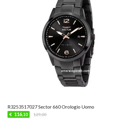
R3253517027 Sector 660 Orologio Uomo
116
€
129,00
,10