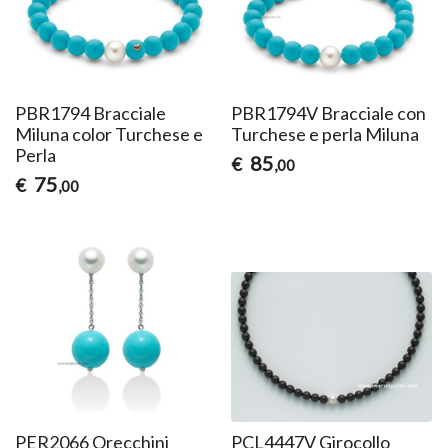
PBR1794 Bracciale
PBR1794V Bracciale con
Miluna color Turchese e
Turchese e perla Miluna
Perla
85
€
,00
75
€
,00
PER2066 Orecchini
PCL4447V Girocollo