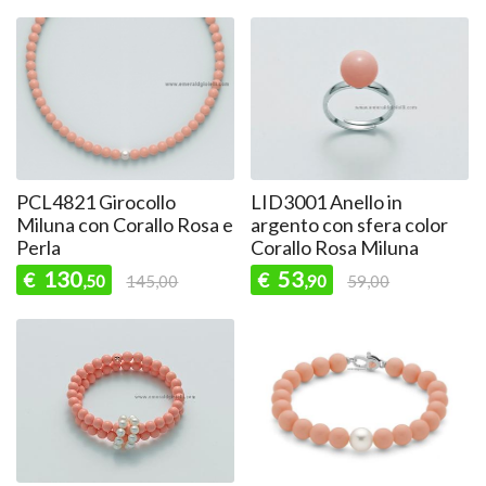
PCL4821 Girocollo
LID3001 Anello in
Miluna con Corallo Rosa e
argento con sfera color
Perla
Corallo Rosa Miluna
130
53
€
€
,50
145,00
,90
59,00