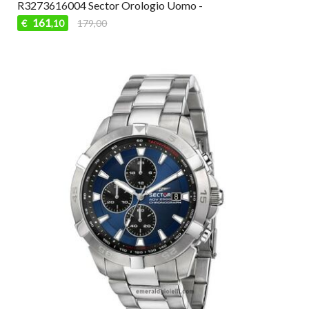
R3273616004 Sector Orologio Uomo -
161
€
179,00
,10