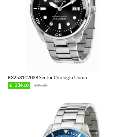
R3253102028 Sector Orologio Uomo
134
€
149,00
,10