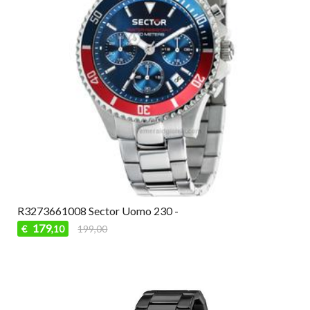
R3273661008 Sector Uomo 230 -
179
€
199,00
,10