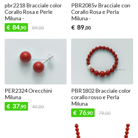
pbr2218 Bracciale color
PBR2085v Bracciale con
Corallo Rosa e Perle
Corallo Rosa e Perla
Miluna -
Miluna -
84
89
€
€
,90
89,00
,00
PER2324 Orecchini
PBR1802 Bracciale color
Miluna
corallo rosso e Perla
Miluna
37
€
,90
40,00
76
€
,90
79,00