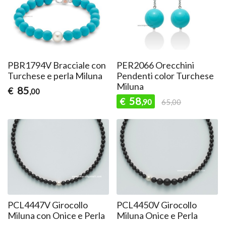
PBR1794V Bracciale con
PER2066 Orecchini
Turchese e perla Miluna
Pendenti color Turchese
Miluna
85
€
,00
58
€
,90
65,00
PCL4447V Girocollo
PCL4450V Girocollo
Miluna con Onice e Perla
Miluna Onice e Perla