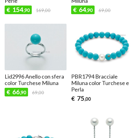
Perle
Miluna
154
64
€
€
,90
169,00
,90
69,00
Lid2996 Anello con sfera
PBR1794 Bracciale
color Turchese Miluna
Miluna color Turchese e
Perla
66
€
,90
69,00
75
€
,00