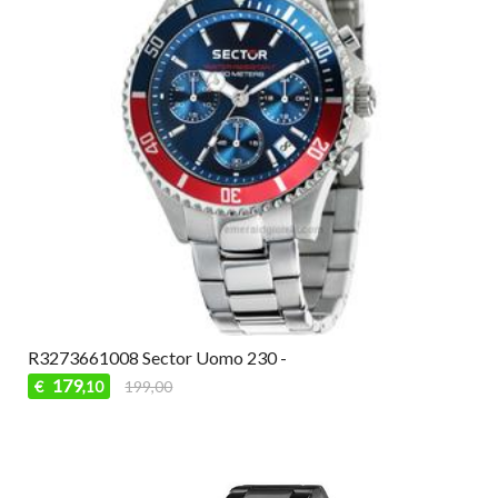
R3273661008 Sector Uomo 230 -
179
€
199,00
,10