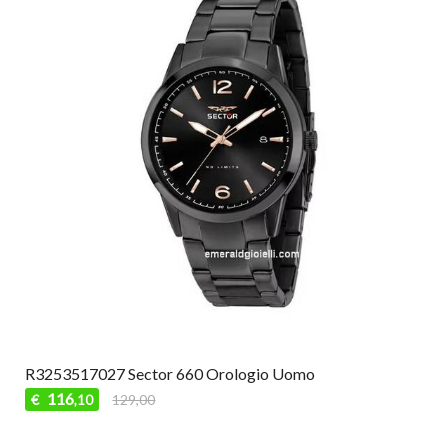
R3253517027 Sector 660 Orologio Uomo
116
€
129,00
,10