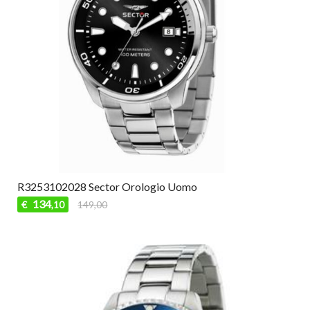
R3253102028 Sector Orologio Uomo
134
€
149,00
,10