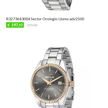
R3273643004 Sector Orologio Uomo adv2500
197
€
219,00
,10