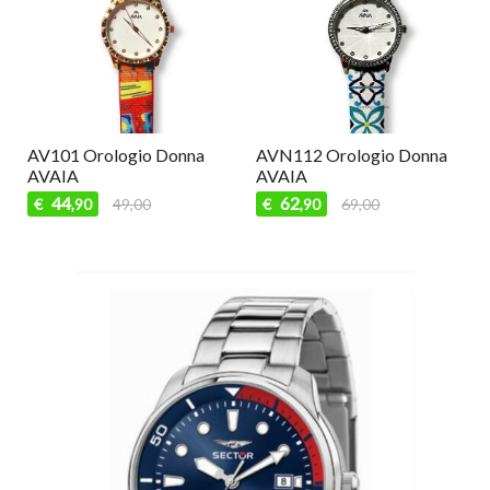
AV101 Orologio Donna
AVN112 Orologio Donna
AVAIA
AVAIA
44
62
€
49,00
€
69,00
,90
,90