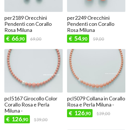
per2189 Orecchini
per2249 Orecchini
Pendenti con Corallo
Pendenti con Corallo
Rosa Miluna
Rosa Miluna
66
54
€
€
,90
69,00
,90
59,00
pcl5167 Girocollo Color
pcl5079 Collana in Corallo
Corallo Rosa e Perla
Rosa e Perla Miluna -
Miluna -
126
€
,90
139,00
126
€
,90
139,00