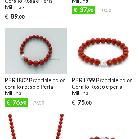
Corallo Rosa e Perla
Miluna
Miluna -
37
€
,90
40,00
89
€
,00
PBR1802 Bracciale color
PBR1799 Bracciale color
corallo rosso e Perla
Corallo Rosso e perla
Miluna
Miluna
76
75
€
€
,90
79,00
,00