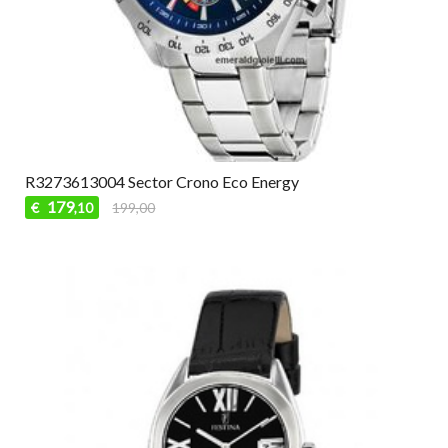
R3273613004 Sector Crono Eco Energy
179
€
199,00
,10