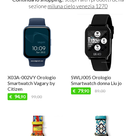
sezione
miluna cielo venezia 1270
X03A-002VY Orologio
SWLJ005 Orologio
Smartwatch Vagary by
Smartwatch donna Liu jo
Citizen
79
€
89,00
,90
94
€
99,00
,90