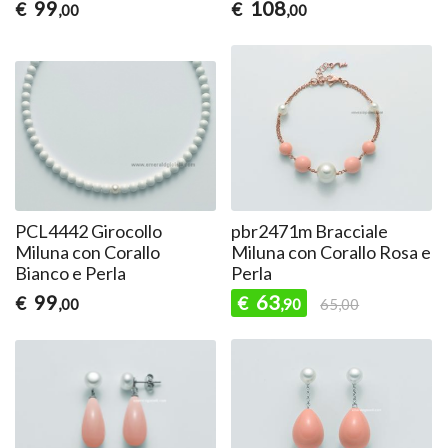
99
108
€
€
,00
,00
PCL4442 Girocollo
pbr2471m Bracciale
Miluna con Corallo
Miluna con Corallo Rosa e
Bianco e Perla
Perla
99
63
€
€
,00
,90
65,00