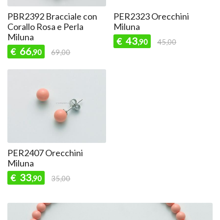
PBR2392 Bracciale con
PER2323 Orecchini
Corallo Rosa e Perla
Miluna
Miluna
43
€
,90
45,00
66
€
,90
69,00
PER2407 Orecchini
Miluna
33
€
,90
35,00