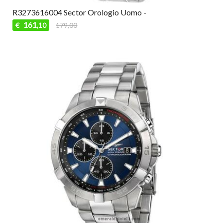
R3273616004 Sector Orologio Uomo -
161
€
179,00
,10