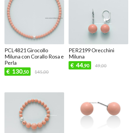
PCL4821 Girocollo
PER2199 Orecchini
Miluna con Corallo Rosa e
Miluna
Perla
44
€
,90
49,00
130
€
,50
145,00