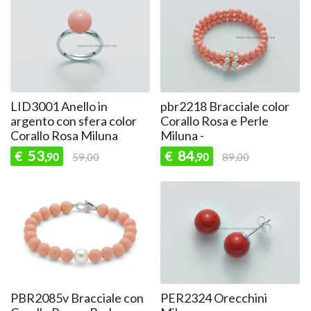
LID3001 Anello in
pbr2218 Bracciale color
argento con sfera color
Corallo Rosa e Perle
Corallo Rosa Miluna
Miluna -
53
84
€
€
,90
59,00
,90
89,00
PBR2085v Bracciale con
PER2324 Orecchini