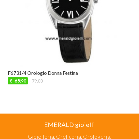
F6731/4 Orologio Donna Festina
69
€
79,00
,90
EMERALD gioielli
Gioielleria, Oreficeria, Orologeria.