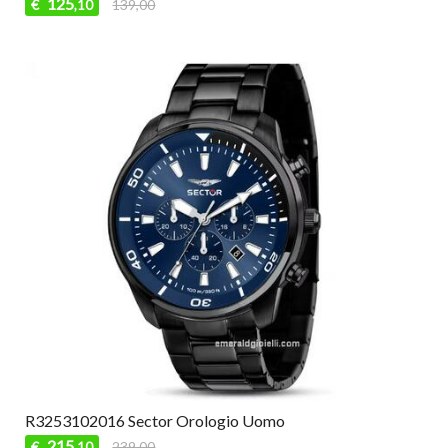
125
€
139,00
,10
R3253102016 Sector Orologio Uomo
215
€
239,00
,10