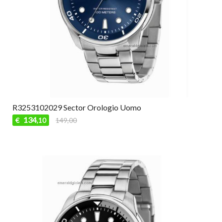
R3253102029 Sector Orologio Uomo
134
€
149,00
,10