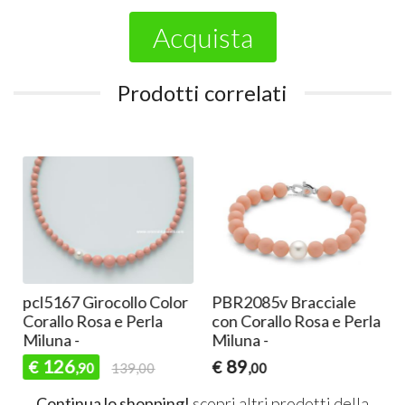
Acquista
Prodotti correlati
pcl5167 Girocollo Color
PBR2085v Bracciale
Corallo Rosa e Perla
con Corallo Rosa e Perla
Miluna -
Miluna -
126
89
€
€
,90
139,00
,00
Continua lo shopping!
scopri altri prodotti della