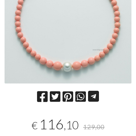
116
,10
€
129,00