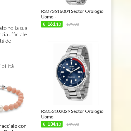
4 Sector Orologio
R3273643007 Sector Orologio
AVG102 Oro
Uomo adv2500
AVAIA
242
77
179,00
€
269,00
€
7
,10
,90
ato nella sua
zia ufficiale
tà del
ibilità
R3253102029 Sector Orologio
Uomo
134
€
149,00
,10
acciale con