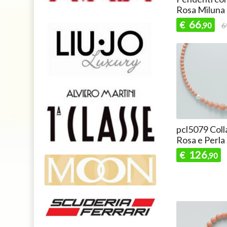
Rosa Miluna
66
€
,90
6
pcl5079 Colla
Rosa e Perla
126
€
,90