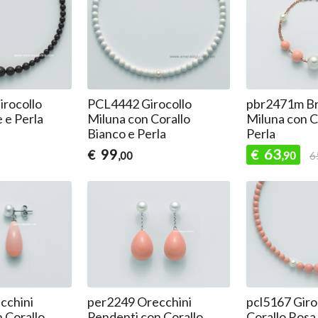
rocollo
PCL4442 Girocollo
pbr2471m Br
 e Perla
Miluna con Corallo
Miluna con C
Bianco e Perla
Perla
99
63
€
€
,00
,90
6
cchini
per2249 Orecchini
pcl5167 Giro
 Corallo
Pendenti con Corallo
Corallo Rosa 