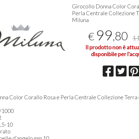
Girocollo Donna Color Cora
Perla Centrale Collezione 
Miluna
99
,80
€
1
VY Orologio
SWLJ014 Orologio Smartwatch
X03A-001V
Il prodotto non è att
h Vagary by Citizen
donna Liu jo
Smartwatch
disponibile per l'acq
79
94
129,00
€
89,00
€
,90
,90
nna Color Corallo Rosa e Perla Centrale Collezione Terra
/1000
R
9,5-10
erato
 pelle d’angelo mm 10