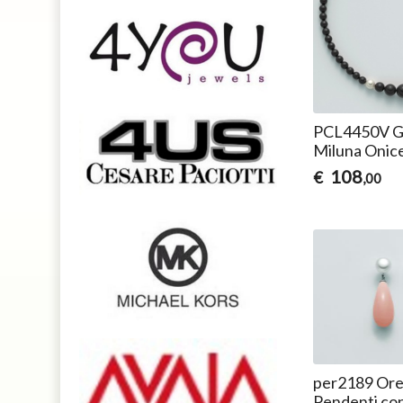
PCL4450V Gi
Miluna Onice
108
€
,00
per2189 Ore
Pendenti con