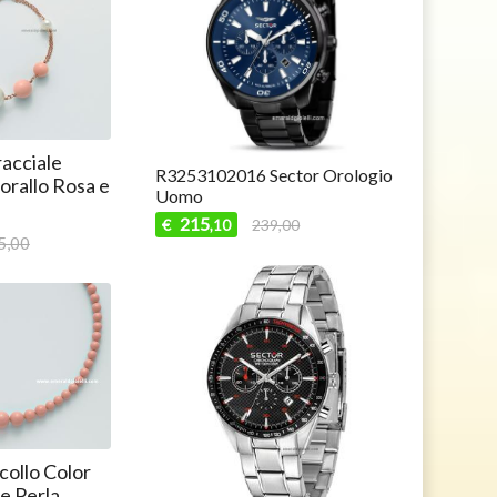
acciale
R3253102016 Sector Orologio
orallo Rosa e
Uomo
215
€
239,00
,10
5,00
collo Color
e Perla