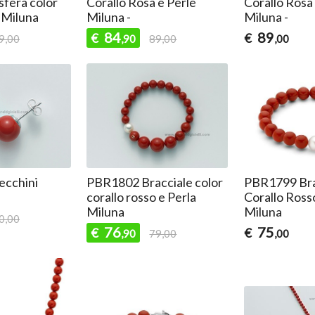
sfera color
Corallo Rosa e Perle
Corallo Rosa 
 Miluna
Miluna -
Miluna -
84
89
€
€
9,00
,90
89,00
,00
cchini
PBR1802 Bracciale color
PBR1799 Bra
corallo rosso e Perla
Corallo Rosso
Miluna
Miluna
0,00
76
75
€
€
,90
79,00
,00