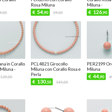
Rosa Miluna
Miluna -
54
126
€
€
9,00
,90
59,00
,90
na in Corallo
PCL4821 Girocollo
PER2199 Ore
 Miluna -
Miluna con Corallo Rosa e
Miluna
Perla
44
€
139,00
,90
4
130
€
,50
145,00