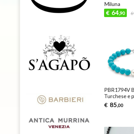
Miluna
64
€
,90
6
PBR1794V Br
Turchese e p
85
€
,00