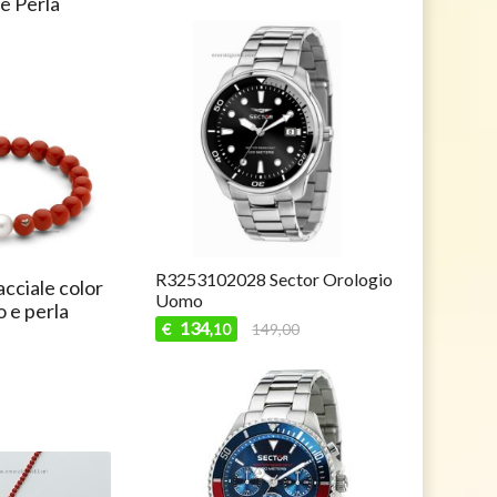
e Perla
R3253102028 Sector Orologio
cciale color
Uomo
 e perla
134
€
149,00
,10