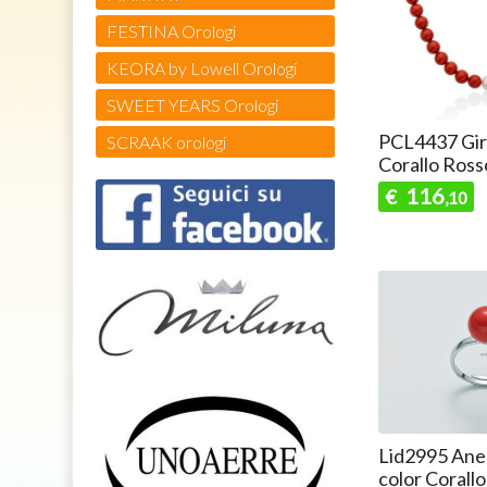
FESTINA Orologi
KEORA by Lowell Orologi
SWEET YEARS Orologi
PCL4437 Giro
SCRAAK orologi
Corallo Ross
116
€
,10
Lid2995 Anel
color Corall