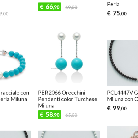
Perla
66
€
,90
69,00
75
€
9,00
,00
acciale con
PER2066 Orecchini
PCL4447V Gi
erla Miluna
Pendenti color Turchese
Miluna con O
Miluna
99
€
,00
58
€
,90
65,00