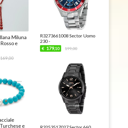
R3273661008 Sector Uomo
lana Miluna
230 -
 Rosso e
179
€
199,00
,10
169,00
cciale
 Turchese e
R3253517027 Sector 660