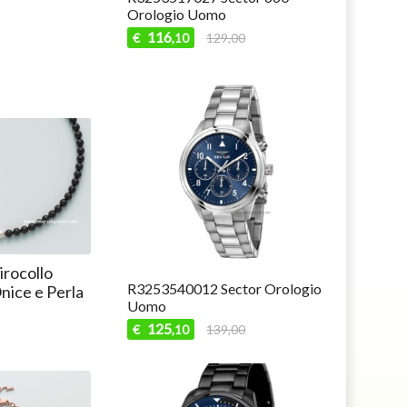
Orologio Uomo
116
€
129,00
,10
rocollo
R3253540012 Sector Orologio
nice e Perla
Uomo
125
€
139,00
,10