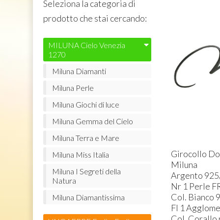
Seleziona la categoria di
prodotto che stai cercando:
MILUNA Cielo Venezia
1270
X03A-008
Miluna Diamanti
Smartwatc
Miluna Perle
119
€
,90
Miluna Giochi di luce
Miluna Gemma del Cielo
Miluna Terra e Mare
Girocollo Do
Miluna Miss Italia
Miluna
Miluna I Segreti della
Argento 925
Natura
Nr 1 Perle F
Col. Bianco 
Miluna Diamantissima
Fl 1 Agglom
Col. Corallo