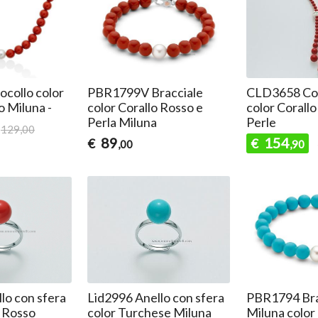
collo color
PBR1799V Bracciale
CLD3658 Col
o Miluna -
color Corallo Rosso e
color Corallo
Perla Miluna
Perle
129,00
89
154
€
€
,00
,90
lo con sfera
Lid2996 Anello con sfera
PBR1794 Bra
o Rosso
color Turchese Miluna
Miluna color