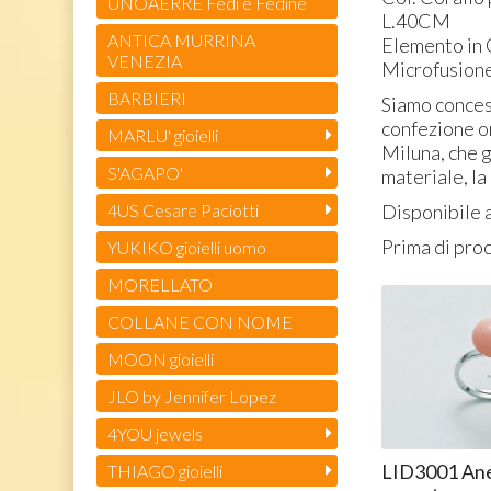
UNOAERRE Fedi e Fedine
L.40CM
ANTICA MURRINA
T4RB443 
Elemento in
VENEZIA
Cesare Pac
Microfusion
43
€
,90
BARBIERI
Siamo concess
confezione or
MARLU' gioielli
Miluna, che g
S'AGAPO'
materiale, la
Disponibile a 
4US Cesare Paciotti
Prima di proc
YUKIKO gioielli uomo
MORELLATO
COLLANE CON NOME
MOON gioielli
JLO by Jennifer Lopez
4YOU jewels
LID3001 Anel
THIAGO gioielli