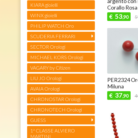
argento con 
KIARA gioielli
Corallo Rosa
WINX gioielli
53
€
,90
5
PHILIP WATCH Oro
SCUDERIA FERRARI
SECTOR Orologi
MICHAEL KORS Orologi
VAGARY by Citizen
LIU JO Orologi
PER2324 Ore
Miluna
AVAIA Orologi
37
€
,90
4
CHRONOSTAR Orologi
CHRONOTECH Orologi
GUESS
1ª CLASSE ALVIERO
MARTINI