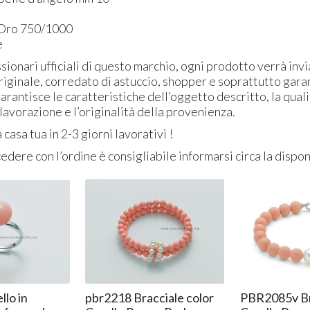
Orologio Uomo
R3753291004 Orologio
R327361600
 Oro 750/1000
iotti
Chronostar Captain
Uomo -
e
67
161
49,00
€
69,00
€
,90
,10
ionari ufficiali di questo marchio, ogni prodotto verrà invi
iginale, corredato di astuccio, shopper e soprattutto garan
arantisce le caratteristiche dell’oggetto descritto, la quali
 lavorazione e l’originalità della provenienza.
casa tua in 2-3 giorni lavorativi !
edere con l’ordine è consigliabile informarsi circa la dispon
lo in
pbr2218 Bracciale color
PBR2085v Br