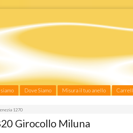
 siamo
Dove Siamo
Misura il tuo anello
Carrel
enezia 1270
20 Girocollo Miluna