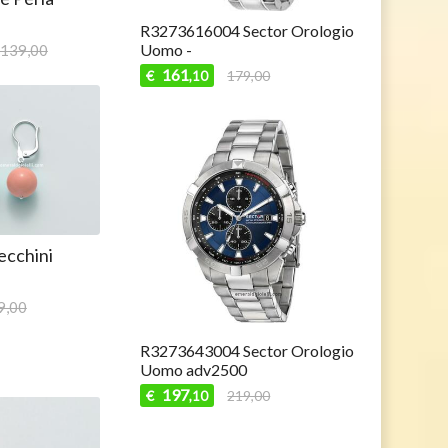
R3273616004 Sector Orologio
Uomo -
139,00
161
€
179,00
,10
cchini
9,00
R3273643004 Sector Orologio
Uomo adv2500
197
€
219,00
,10